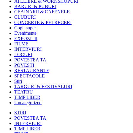
ATELIERE & WORKSHOPURI
BARURI & PUBURI
CEAINARII & CAFENELE
CLUBURI
CONCERTE & PETRECERI
Copii super
Evenimente
EXPOZITII
FILME
INTERVIURI
LOCURI
POVESTEA TA
POVESTI
RESTAURANTE
SPECTACOLE
Stiri
TARGURI & FESTIVALURI
TEATRU
TIMP LIBER
Uncategorized
STIRI
POVESTEA TA
INTERVIURI
TIMP LIBER