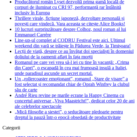
Producătorul român Lyset dezvoltă prima gamă locală de
corpuri de iluminat cu CRI 97, performanță rar întâlnită
inclusiv în Europa
Thrillere virale, ficțiune japoneză, dezvoltare personală și
povești care vindecă. Vara aceasta se citește Alice Books!
10 lucruri surprinzătoare despre Colhoz, noul roman al lui
Emmanuel Carrère
Line-up-ul complet al CODRU Festival este aici. Ultimul
weekend din vară se trăiește în Pădurea Verde, la Timișoara!
Lecții de viață, despre ce au învățat doi specialiști în domeniul
doliului de la oamenii aflați în fața morții
Romanul pe care vei vrea să-l iei cu tine în vacanță: „Crima
din Capri”, o escapadă în cea mai frumoasă insulă a Italiei,
unde paradisul ascunde un secret mortal.
Un „rollercoaster emoționant”, romanul „Stare de visare” a
fost selectat și recomandat chiar de Oprah Winfrey la clubul
său de carte
André Rieu revine pe marile ecrane la Happy Cinema cu
concertul aniversar „Viva Maastricht!”, dedicat celor 20 de ani
ale celebrelor spectacole
„Mică filosofie a siestei”, o seducătoare pledoarie pentru
dreptul la pauză într-o epocă obsedată de productivitate
Categorii