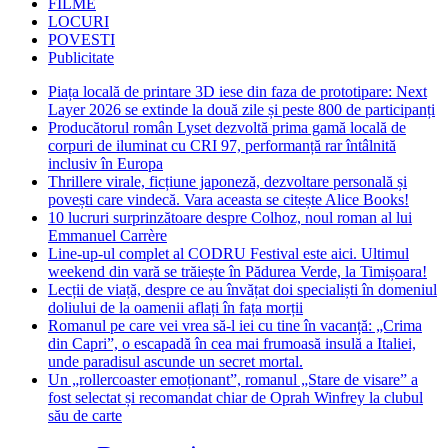
FILME
LOCURI
POVESTI
Publicitate
Piața locală de printare 3D iese din faza de prototipare: Next
Layer 2026 se extinde la două zile și peste 800 de participanți
Producătorul român Lyset dezvoltă prima gamă locală de
corpuri de iluminat cu CRI 97, performanță rar întâlnită
inclusiv în Europa
Thrillere virale, ficțiune japoneză, dezvoltare personală și
povești care vindecă. Vara aceasta se citește Alice Books!
10 lucruri surprinzătoare despre Colhoz, noul roman al lui
Emmanuel Carrère
Line-up-ul complet al CODRU Festival este aici. Ultimul
weekend din vară se trăiește în Pădurea Verde, la Timișoara!
Lecții de viață, despre ce au învățat doi specialiști în domeniul
doliului de la oamenii aflați în fața morții
Romanul pe care vei vrea să-l iei cu tine în vacanță: „Crima
din Capri”, o escapadă în cea mai frumoasă insulă a Italiei,
unde paradisul ascunde un secret mortal.
Un „rollercoaster emoționant”, romanul „Stare de visare” a
fost selectat și recomandat chiar de Oprah Winfrey la clubul
său de carte