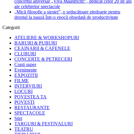
concertul aniversar „Viva Maastricht!”, dedicat celor 20 de ani
ale celebrelor spectacole
„Mică filosofie a siestei”, o seducătoare pledoarie pentru
dreptul la pauză într-o epocă obsedată de productivitate
Categorii
ATELIERE & WORKSHOPURI
BARURI & PUBURI
CEAINARII & CAFENELE
CLUBURI
CONCERTE & PETRECERI
Copii super
Evenimente
EXPOZITII
FILME
INTERVIURI
LOCURI
POVESTEA TA
POVESTI
RESTAURANTE
SPECTACOLE
Stiri
TARGURI & FESTIVALURI
TEATRU