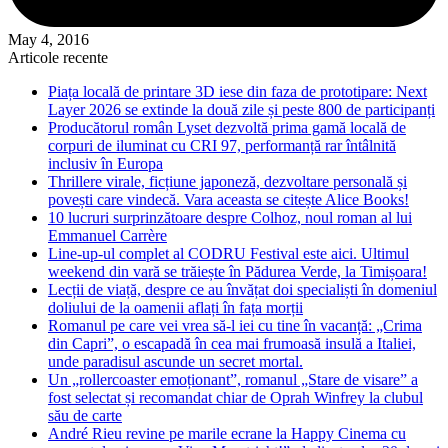
May 4, 2016
Articole recente
Piața locală de printare 3D iese din faza de prototipare: Next
Layer 2026 se extinde la două zile și peste 800 de participanți
Producătorul român Lyset dezvoltă prima gamă locală de
corpuri de iluminat cu CRI 97, performanță rar întâlnită
inclusiv în Europa
Thrillere virale, ficțiune japoneză, dezvoltare personală și
povești care vindecă. Vara aceasta se citește Alice Books!
10 lucruri surprinzătoare despre Colhoz, noul roman al lui
Emmanuel Carrère
Line-up-ul complet al CODRU Festival este aici. Ultimul
weekend din vară se trăiește în Pădurea Verde, la Timișoara!
Lecții de viață, despre ce au învățat doi specialiști în domeniul
doliului de la oamenii aflați în fața morții
Romanul pe care vei vrea să-l iei cu tine în vacanță: „Crima
din Capri”, o escapadă în cea mai frumoasă insulă a Italiei,
unde paradisul ascunde un secret mortal.
Un „rollercoaster emoționant”, romanul „Stare de visare” a
fost selectat și recomandat chiar de Oprah Winfrey la clubul
său de carte
André Rieu revine pe marile ecrane la Happy Cinema cu