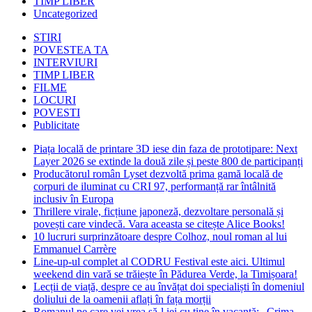
TIMP LIBER
Uncategorized
STIRI
POVESTEA TA
INTERVIURI
TIMP LIBER
FILME
LOCURI
POVESTI
Publicitate
Piața locală de printare 3D iese din faza de prototipare: Next
Layer 2026 se extinde la două zile și peste 800 de participanți
Producătorul român Lyset dezvoltă prima gamă locală de
corpuri de iluminat cu CRI 97, performanță rar întâlnită
inclusiv în Europa
Thrillere virale, ficțiune japoneză, dezvoltare personală și
povești care vindecă. Vara aceasta se citește Alice Books!
10 lucruri surprinzătoare despre Colhoz, noul roman al lui
Emmanuel Carrère
Line-up-ul complet al CODRU Festival este aici. Ultimul
weekend din vară se trăiește în Pădurea Verde, la Timișoara!
Lecții de viață, despre ce au învățat doi specialiști în domeniul
doliului de la oamenii aflați în fața morții
Romanul pe care vei vrea să-l iei cu tine în vacanță: „Crima