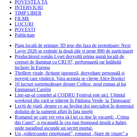
POVESTEA TA
INTERVIURI
TIMP LIBER
FILME
LOCURI
POVESTI
Publicitate
Piața locală de printare 3D iese din faza de prototipare: Next
Layer 2026 se extinde la două zile și peste 800 de participanți
Producătorul român Lyset dezvoltă prima gamă locală de
corpuri de iluminat cu CRI 97, performanță rar întâlnită
inclusiv în Europa
Thrillere virale, ficțiune japoneză, dezvoltare personală și
povești care vindecă. Vara aceasta se citește Alice Books!
10 lucruri surprinzătoare despre Colhoz, noul roman al lui
Emmanuel Carrère
Line-up-ul complet al CODRU Festival este aici. Ultimul
weekend din vară se trăiește în Pădurea Verde, la Timișoara!
Lecții de viață, despre ce au învățat doi specialiști în domeniul
doliului de la oamenii aflați în fața morții
Romanul pe care vei vrea să-l iei cu tine în vacanță: „Crima
din Capri”, o escapadă în cea mai frumoasă insulă a Italiei,
unde paradisul ascunde un secret mortal.
Un „rollercoaster emoționant”, romanul „Stare de visare” a