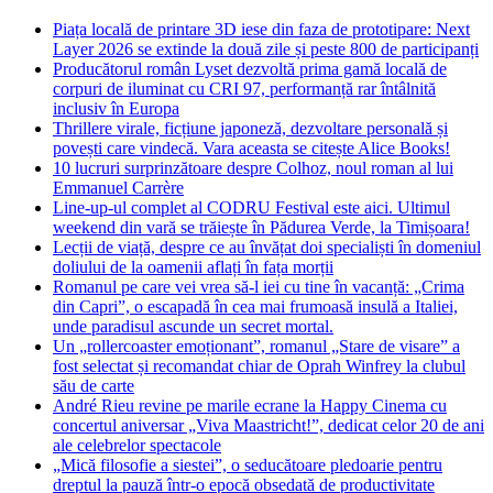
Piața locală de printare 3D iese din faza de prototipare: Next
Layer 2026 se extinde la două zile și peste 800 de participanți
Producătorul român Lyset dezvoltă prima gamă locală de
corpuri de iluminat cu CRI 97, performanță rar întâlnită
inclusiv în Europa
Thrillere virale, ficțiune japoneză, dezvoltare personală și
povești care vindecă. Vara aceasta se citește Alice Books!
10 lucruri surprinzătoare despre Colhoz, noul roman al lui
Emmanuel Carrère
Line-up-ul complet al CODRU Festival este aici. Ultimul
weekend din vară se trăiește în Pădurea Verde, la Timișoara!
Lecții de viață, despre ce au învățat doi specialiști în domeniul
doliului de la oamenii aflați în fața morții
Romanul pe care vei vrea să-l iei cu tine în vacanță: „Crima
din Capri”, o escapadă în cea mai frumoasă insulă a Italiei,
unde paradisul ascunde un secret mortal.
Un „rollercoaster emoționant”, romanul „Stare de visare” a
fost selectat și recomandat chiar de Oprah Winfrey la clubul
său de carte
André Rieu revine pe marile ecrane la Happy Cinema cu
concertul aniversar „Viva Maastricht!”, dedicat celor 20 de ani
ale celebrelor spectacole
„Mică filosofie a siestei”, o seducătoare pledoarie pentru
dreptul la pauză într-o epocă obsedată de productivitate