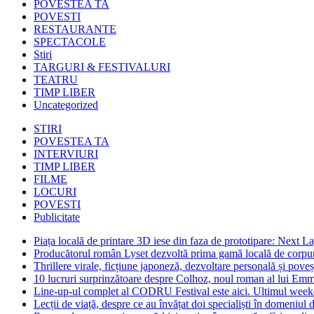
POVESTEA TA
POVESTI
RESTAURANTE
SPECTACOLE
Stiri
TARGURI & FESTIVALURI
TEATRU
TIMP LIBER
Uncategorized
STIRI
POVESTEA TA
INTERVIURI
TIMP LIBER
FILME
LOCURI
POVESTI
Publicitate
Piața locală de printare 3D iese din faza de prototipare: Next La
Producătorul român Lyset dezvoltă prima gamă locală de corpuri
Thrillere virale, ficțiune japoneză, dezvoltare personală și pove
10 lucruri surprinzătoare despre Colhoz, noul roman al lui Em
Line-up-ul complet al CODRU Festival este aici. Ultimul weeken
Lecții de viață, despre ce au învățat doi specialiști în domeniul d