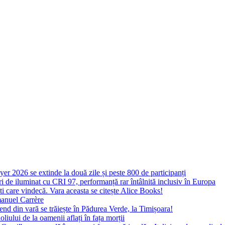
yer 2026 se extinde la două zile și peste 800 de participanți
 de iluminat cu CRI 97, performanță rar întâlnită inclusiv în Europa
ști care vindecă. Vara aceasta se citește Alice Books!
manuel Carrère
d din vară se trăiește în Pădurea Verde, la Timișoara!
oliului de la oamenii aflați în fața morții