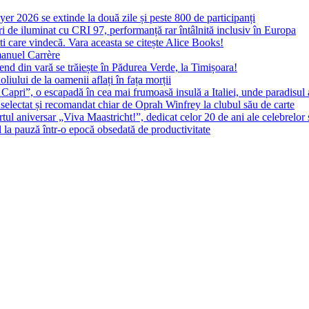
yer 2026 se extinde la două zile și peste 800 de participanți
 de iluminat cu CRI 97, performanță rar întâlnită inclusiv în Europa
ști care vindecă. Vara aceasta se citește Alice Books!
manuel Carrère
d din vară se trăiește în Pădurea Verde, la Timișoara!
oliului de la oamenii aflați în fața morții
 Capri”, o escapadă în cea mai frumoasă insulă a Italiei, unde paradisul
 selectat și recomandat chiar de Oprah Winfrey la clubul său de carte
l aniversar „Viva Maastricht!”, dedicat celor 20 de ani ale celebrelor 
l la pauză într-o epocă obsedată de productivitate