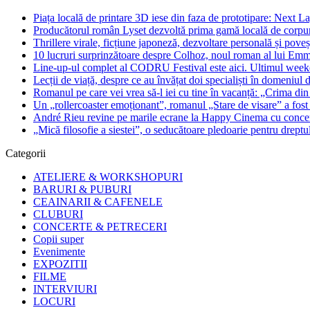
Piața locală de printare 3D iese din faza de prototipare: Next La
Producătorul român Lyset dezvoltă prima gamă locală de corpuri
Thrillere virale, ficțiune japoneză, dezvoltare personală și pove
10 lucruri surprinzătoare despre Colhoz, noul roman al lui Em
Line-up-ul complet al CODRU Festival este aici. Ultimul weeken
Lecții de viață, despre ce au învățat doi specialiști în domeniul d
Romanul pe care vei vrea să-l iei cu tine în vacanță: „Crima din
Un „rollercoaster emoționant”, romanul „Stare de visare” a fost
André Rieu revine pe marile ecrane la Happy Cinema cu concertu
„Mică filosofie a siestei”, o seducătoare pledoarie pentru dreptu
Categorii
ATELIERE & WORKSHOPURI
BARURI & PUBURI
CEAINARII & CAFENELE
CLUBURI
CONCERTE & PETRECERI
Copii super
Evenimente
EXPOZITII
FILME
INTERVIURI
LOCURI