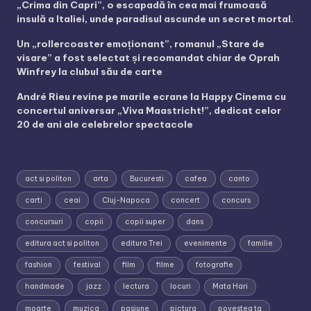
„Crima din Capri”, o escapadă în cea mai frumoasă
insulă a Italiei, unde paradisul ascunde un secret mortal.
Un „rollercoaster emoționant”, romanul „Stare de
visare” a fost selectat și recomandat chiar de Oprah
Winfrey la clubul său de carte
André Rieu revine pe marile ecrane la Happy Cinema cu
concertul aniversar „Viva Maastricht!”, dedicat celor
20 de ani ale celebrelor spectacole
act si politon
arta
Bucuresti
cafea
canto
carti
ceai
Cluj-Napoca
concert
concurs
concursuri
copii
copii super
dans
editura act si politon
editura Trei
evenimente
familie
fashion
festival
film
filme
fotografie
handmade
jazz
lectura
locuri
Mata Hari
moarte
muzica
pasiune
pictura
povestea ta