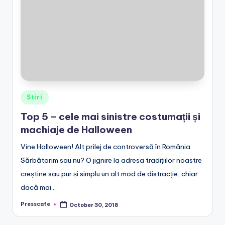
e
.
r
o
Posted
Stiri
in
Top 5 – cele mai sinistre costumații și
machiaje de Halloween
Vine Halloween! Alt prilej de controversă în România.
Sărbătorim sau nu? O jignire la adresa tradițiilor noastre
creștine sau pur și simplu un alt mod de distracție, chiar
dacă mai…
Presscafe
October 30, 2018
Posted
by