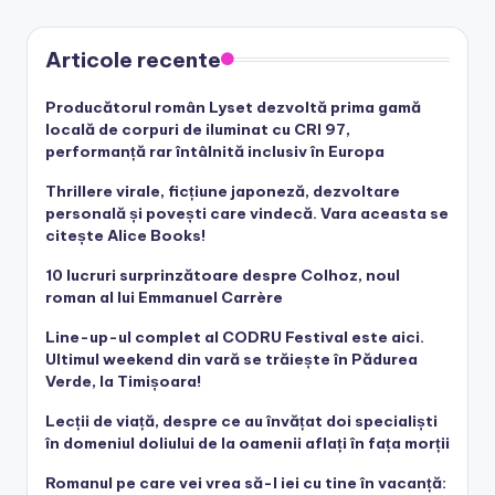
Articole recente
Producătorul român Lyset dezvoltă prima gamă
locală de corpuri de iluminat cu CRI 97,
performanță rar întâlnită inclusiv în Europa
Thrillere virale, ficțiune japoneză, dezvoltare
personală și povești care vindecă. Vara aceasta se
citește Alice Books!
10 lucruri surprinzătoare despre Colhoz, noul
roman al lui Emmanuel Carrère
Line-up-ul complet al CODRU Festival este aici.
Ultimul weekend din vară se trăiește în Pădurea
Verde, la Timișoara!
Lecții de viață, despre ce au învățat doi specialiști
în domeniul doliului de la oamenii aflați în fața morții
Romanul pe care vei vrea să-l iei cu tine în vacanță: