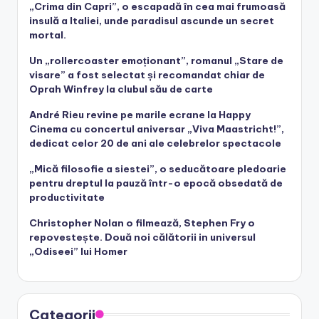
„Crima din Capri”, o escapadă în cea mai frumoasă
insulă a Italiei, unde paradisul ascunde un secret
mortal.
Un „rollercoaster emoționant”, romanul „Stare de
visare” a fost selectat și recomandat chiar de
Oprah Winfrey la clubul său de carte
André Rieu revine pe marile ecrane la Happy
Cinema cu concertul aniversar „Viva Maastricht!”,
dedicat celor 20 de ani ale celebrelor spectacole
„Mică filosofie a siestei”, o seducătoare pledoarie
pentru dreptul la pauză într-o epocă obsedată de
productivitate
Christopher Nolan o filmează, Stephen Fry o
repovestește. Două noi călătorii in universul
„Odiseei” lui Homer
Categorii