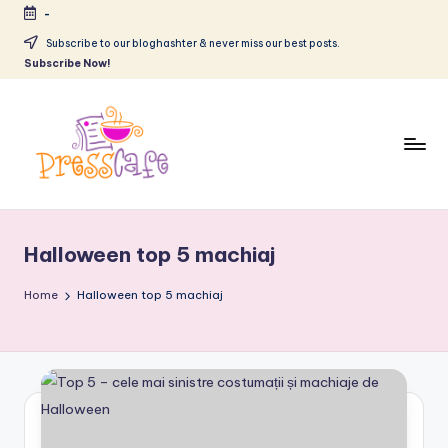
-
Skip
Subscribe to our bloghashter & never miss our best posts.
Subscribe Now!
to
content
P
Cafeneau
r
experientelor
Halloween top 5 machiaj
urbane
e
s
Home
Halloween top 5 machiaj
s
c
a
f