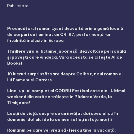
Publicitate
Producătorul român Lyset dezvoltă prima gamă locală
de corpuri de iluminat cu CRI 97, performanță rar
întâlnită inclusiv în Europa
Thrillere virale, ficțiune japoneză, dezvoltare personală
și povești care vindecă. Vara aceasta se citește Alice
Books!
10 lucruri surprinzătoare despre Colhoz, noul roman al
lui Emmanuel Carrère
Line-up-ul complet al CODRU Festival este aici. Ultimul
weekend din vară se trăiește în Pădurea Verde, la
Timișoara!
Lecții de viață, despre ce au învățat doi specialiști în
domeniul doliului de la oamenii aflați în fața morții
Romanul pe care vei vrea să-l iei cu tine în vacanță: