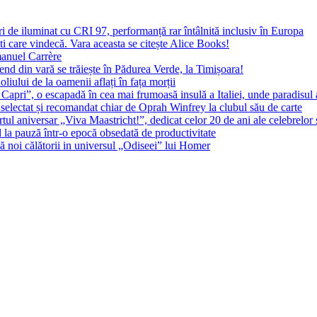
 de iluminat cu CRI 97, performanță rar întâlnită inclusiv în Europa
ști care vindecă. Vara aceasta se citește Alice Books!
manuel Carrère
d din vară se trăiește în Pădurea Verde, la Timișoara!
oliului de la oamenii aflați în fața morții
 Capri”, o escapadă în cea mai frumoasă insulă a Italiei, unde paradisul
 selectat și recomandat chiar de Oprah Winfrey la clubul său de carte
l aniversar „Viva Maastricht!”, dedicat celor 20 de ani ale celebrelor 
l la pauză într-o epocă obsedată de productivitate
 noi călătorii in universul „Odiseei” lui Homer