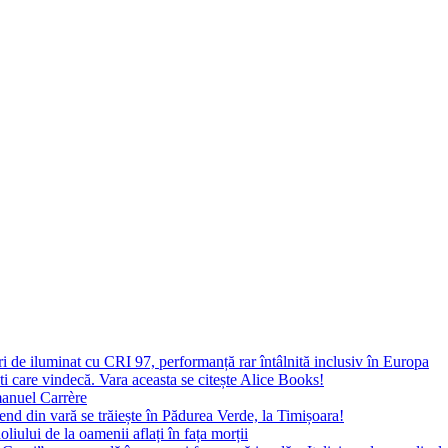
 de iluminat cu CRI 97, performanță rar întâlnită inclusiv în Europa
ști care vindecă. Vara aceasta se citește Alice Books!
manuel Carrère
d din vară se trăiește în Pădurea Verde, la Timișoara!
oliului de la oamenii aflați în fața morții