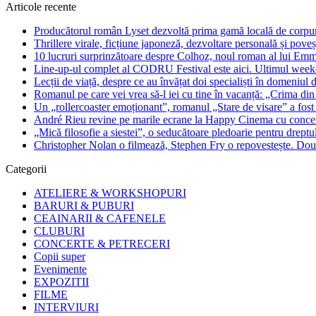
Articole recente
Producătorul român Lyset dezvoltă prima gamă locală de corpuri
Thrillere virale, ficțiune japoneză, dezvoltare personală și pove
10 lucruri surprinzătoare despre Colhoz, noul roman al lui Em
Line-up-ul complet al CODRU Festival este aici. Ultimul weeken
Lecții de viață, despre ce au învățat doi specialiști în domeniul d
Romanul pe care vei vrea să-l iei cu tine în vacanță: „Crima din
Un „rollercoaster emoționant”, romanul „Stare de visare” a fost
André Rieu revine pe marile ecrane la Happy Cinema cu concertu
„Mică filosofie a siestei”, o seducătoare pledoarie pentru dreptu
Christopher Nolan o filmează, Stephen Fry o repovestește. Două
Categorii
ATELIERE & WORKSHOPURI
BARURI & PUBURI
CEAINARII & CAFENELE
CLUBURI
CONCERTE & PETRECERI
Copii super
Evenimente
EXPOZITII
FILME
INTERVIURI