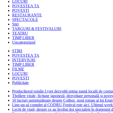
LOCURI
POVESTEA TA
POVESTI
RESTAURANTE
SPECTACOLE
Stiri
TARGURI & FESTIVALURI
TEATRU
TIMP LIBER
Uncategorized
STIRI
POVESTEA TA
INTERVIURI
TIMP LIBER
FILME
LOCURI
POVESTI
Publicitate
Producătorul român Lyset dezvoltă prima gamă locală de corpuri
Thrillere virale, ficțiune japoneză, dezvoltare personală și pove
10 lucruri surprinzătoare despre Colhoz, noul roman al lui Em
Line-up-ul complet al CODRU Festival este aici. Ultimul weeken
Lecții de viață, despre ce au învățat doi specialiști în domeniul d