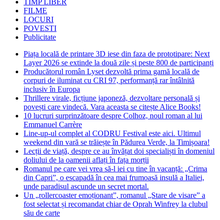
TIMP LIBER
FILME
LOCURI
POVESTI
Publicitate
Piața locală de printare 3D iese din faza de prototipare: Next
Layer 2026 se extinde la două zile și peste 800 de participanți
Producătorul român Lyset dezvoltă prima gamă locală de
corpuri de iluminat cu CRI 97, performanță rar întâlnită
inclusiv în Europa
Thrillere virale, ficțiune japoneză, dezvoltare personală și
povești care vindecă. Vara aceasta se citește Alice Books!
10 lucruri surprinzătoare despre Colhoz, noul roman al lui
Emmanuel Carrère
Line-up-ul complet al CODRU Festival este aici. Ultimul
weekend din vară se trăiește în Pădurea Verde, la Timișoara!
Lecții de viață, despre ce au învățat doi specialiști în domeniul
doliului de la oamenii aflați în fața morții
Romanul pe care vei vrea să-l iei cu tine în vacanță: „Crima
din Capri”, o escapadă în cea mai frumoasă insulă a Italiei,
unde paradisul ascunde un secret mortal.
Un „rollercoaster emoționant”, romanul „Stare de visare” a
fost selectat și recomandat chiar de Oprah Winfrey la clubul
său de carte