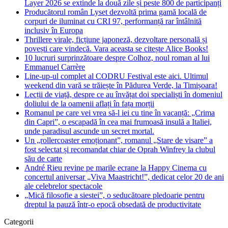
Layer 2026 se extinde la două zile și peste 800 de participanți
Producătorul român Lyset dezvoltă prima gamă locală de
corpuri de iluminat cu CRI 97, performanță rar întâlnită
inclusiv în Europa
Thrillere virale, ficțiune japoneză, dezvoltare personală și
povești care vindecă. Vara aceasta se citește Alice Books!
10 lucruri surprinzătoare despre Colhoz, noul roman al lui
Emmanuel Carrère
Line-up-ul complet al CODRU Festival este aici. Ultimul
weekend din vară se trăiește în Pădurea Verde, la Timișoara!
Lecții de viață, despre ce au învățat doi specialiști în domeniul
doliului de la oamenii aflați în fața morții
Romanul pe care vei vrea să-l iei cu tine în vacanță: „Crima
din Capri”, o escapadă în cea mai frumoasă insulă a Italiei,
unde paradisul ascunde un secret mortal.
Un „rollercoaster emoționant”, romanul „Stare de visare” a
fost selectat și recomandat chiar de Oprah Winfrey la clubul
său de carte
André Rieu revine pe marile ecrane la Happy Cinema cu
concertul aniversar „Viva Maastricht!”, dedicat celor 20 de ani
ale celebrelor spectacole
„Mică filosofie a siestei”, o seducătoare pledoarie pentru
dreptul la pauză într-o epocă obsedată de productivitate
Categorii