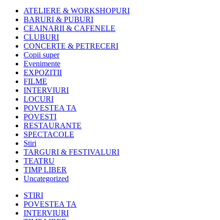
ATELIERE & WORKSHOPURI
BARURI & PUBURI
CEAINARII & CAFENELE
CLUBURI
CONCERTE & PETRECERI
Copii super
Evenimente
EXPOZITII
FILME
INTERVIURI
LOCURI
POVESTEA TA
POVESTI
RESTAURANTE
SPECTACOLE
Stiri
TARGURI & FESTIVALURI
TEATRU
TIMP LIBER
Uncategorized
STIRI
POVESTEA TA
INTERVIURI