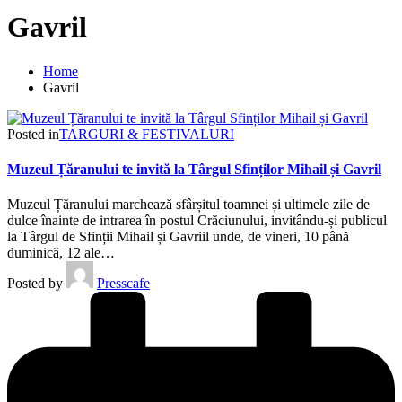
Gavril
Home
Gavril
Posted in
TARGURI & FESTIVALURI
Muzeul Țăranului te invită la Târgul Sfinților Mihail și Gavril
Muzeul Țăranului marchează sfârșitul toamnei și ultimele zile de
dulce înainte de intrarea în postul Crăciunului, invitându-și publicul
la Târgul de Sfinții Mihail și Gavriil unde, de vineri, 10 până
duminică, 12 ale…
Posted by
Presscafe