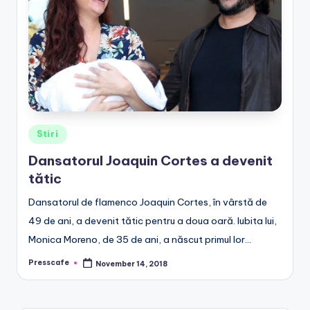
e
.
r
o
Posted
Stiri
in
Dansatorul Joaquin Cortes a devenit
tătic
Dansatorul de flamenco Joaquin Cortes, în vârstă de
49 de ani, a devenit tătic pentru a doua oară. Iubita lui,
Monica Moreno, de 35 de ani, a născut primul lor…
Presscafe
November 14, 2018
Posted
by