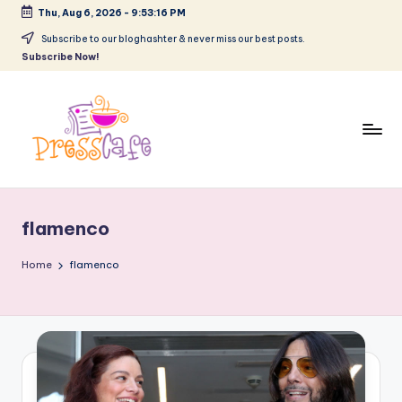
Thu, Aug 6, 2026
-
9:53:16 PM
Skip
Subscribe to our bloghashter & never miss our best posts.
Subscribe Now!
to
content
P
Cafeneau
r
experientelor
flamenco
urbane
e
s
Home
flamenco
s
c
a
f