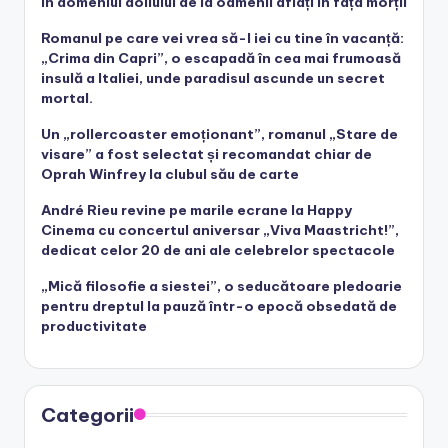
în domeniul doliului de la oamenii aflați în fața morții
Romanul pe care vei vrea să-l iei cu tine în vacanță:
„Crima din Capri”, o escapadă în cea mai frumoasă
insulă a Italiei, unde paradisul ascunde un secret
mortal.
Un „rollercoaster emoționant”, romanul „Stare de
visare” a fost selectat și recomandat chiar de
Oprah Winfrey la clubul său de carte
André Rieu revine pe marile ecrane la Happy
Cinema cu concertul aniversar „Viva Maastricht!”,
dedicat celor 20 de ani ale celebrelor spectacole
„Mică filosofie a siestei”, o seducătoare pledoarie
pentru dreptul la pauză într-o epocă obsedată de
productivitate
Categorii