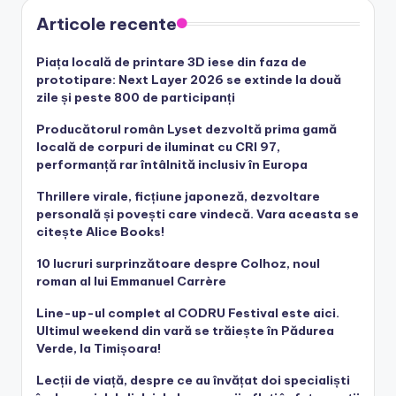
Articole recente
Piața locală de printare 3D iese din faza de
prototipare: Next Layer 2026 se extinde la două
zile și peste 800 de participanți
Producătorul român Lyset dezvoltă prima gamă
locală de corpuri de iluminat cu CRI 97,
performanță rar întâlnită inclusiv în Europa
Thrillere virale, ficțiune japoneză, dezvoltare
personală și povești care vindecă. Vara aceasta se
citește Alice Books!
10 lucruri surprinzătoare despre Colhoz, noul
roman al lui Emmanuel Carrère
Line-up-ul complet al CODRU Festival este aici.
Ultimul weekend din vară se trăiește în Pădurea
Verde, la Timișoara!
Lecții de viață, despre ce au învățat doi specialiști