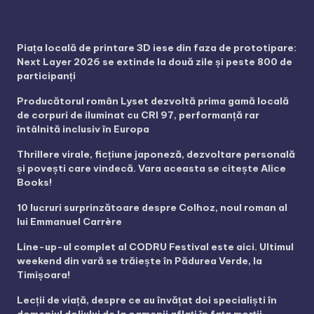
Piața locală de printare 3D iese din faza de prototipare:
Next Layer 2026 se extinde la două zile și peste 800 de
participanți
Producătorul român Lyset dezvoltă prima gamă locală
de corpuri de iluminat cu CRI 97, performanță rar
întâlnită inclusiv în Europa
Thrillere virale, ficțiune japoneză, dezvoltare personală
și povești care vindecă. Vara aceasta se citește Alice
Books!
10 lucruri surprinzătoare despre Colhoz, noul roman al
lui Emmanuel Carrère
Line-up-ul complet al CODRU Festival este aici. Ultimul
weekend din vară se trăiește în Pădurea Verde, la
Timișoara!
Lecții de viață, despre ce au învățat doi specialiști în