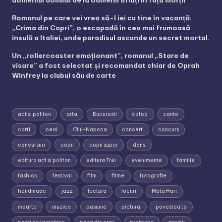
domeniul doliului de la oamenii aflați în fața morții
Romanul pe care vei vrea să-l iei cu tine în vacanță:
„Crima din Capri”, o escapadă în cea mai frumoasă
insulă a Italiei, unde paradisul ascunde un secret mortal.
Un „rollercoaster emoționant”, romanul „Stare de
visare” a fost selectat și recomandat chiar de Oprah
Winfrey la clubul său de carte
act si politon
arta
Bucuresti
cafea
canto
carti
ceai
Cluj-Napoca
concert
concurs
concursuri
copii
copii super
dans
editura act si politon
editura Trei
evenimente
familie
fashion
festival
film
filme
fotografie
handmade
jazz
lectura
locuri
Mata Hari
moarte
muzica
pasiune
pictura
povestea ta