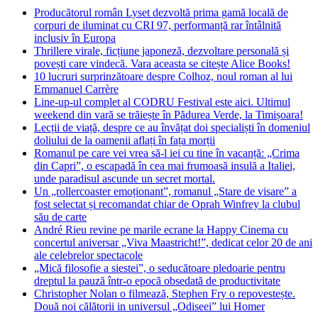
Producătorul român Lyset dezvoltă prima gamă locală de
corpuri de iluminat cu CRI 97, performanță rar întâlnită
inclusiv în Europa
Thrillere virale, ficțiune japoneză, dezvoltare personală și
povești care vindecă. Vara aceasta se citește Alice Books!
10 lucruri surprinzătoare despre Colhoz, noul roman al lui
Emmanuel Carrère
Line-up-ul complet al CODRU Festival este aici. Ultimul
weekend din vară se trăiește în Pădurea Verde, la Timișoara!
Lecții de viață, despre ce au învățat doi specialiști în domeniul
doliului de la oamenii aflați în fața morții
Romanul pe care vei vrea să-l iei cu tine în vacanță: „Crima
din Capri”, o escapadă în cea mai frumoasă insulă a Italiei,
unde paradisul ascunde un secret mortal.
Un „rollercoaster emoționant”, romanul „Stare de visare” a
fost selectat și recomandat chiar de Oprah Winfrey la clubul
său de carte
André Rieu revine pe marile ecrane la Happy Cinema cu
concertul aniversar „Viva Maastricht!”, dedicat celor 20 de ani
ale celebrelor spectacole
„Mică filosofie a siestei”, o seducătoare pledoarie pentru
dreptul la pauză într-o epocă obsedată de productivitate
Christopher Nolan o filmează, Stephen Fry o repovestește.
Două noi călătorii in universul „Odiseei” lui Homer