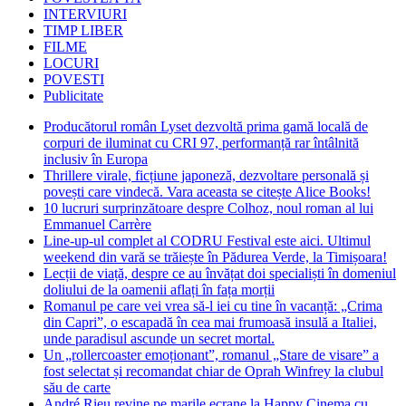
INTERVIURI
TIMP LIBER
FILME
LOCURI
POVESTI
Publicitate
Producătorul român Lyset dezvoltă prima gamă locală de
corpuri de iluminat cu CRI 97, performanță rar întâlnită
inclusiv în Europa
Thrillere virale, ficțiune japoneză, dezvoltare personală și
povești care vindecă. Vara aceasta se citește Alice Books!
10 lucruri surprinzătoare despre Colhoz, noul roman al lui
Emmanuel Carrère
Line-up-ul complet al CODRU Festival este aici. Ultimul
weekend din vară se trăiește în Pădurea Verde, la Timișoara!
Lecții de viață, despre ce au învățat doi specialiști în domeniul
doliului de la oamenii aflați în fața morții
Romanul pe care vei vrea să-l iei cu tine în vacanță: „Crima
din Capri”, o escapadă în cea mai frumoasă insulă a Italiei,
unde paradisul ascunde un secret mortal.
Un „rollercoaster emoționant”, romanul „Stare de visare” a
fost selectat și recomandat chiar de Oprah Winfrey la clubul
său de carte
André Rieu revine pe marile ecrane la Happy Cinema cu