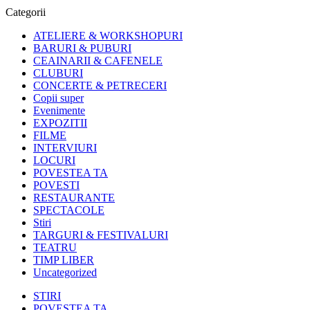
Categorii
ATELIERE & WORKSHOPURI
BARURI & PUBURI
CEAINARII & CAFENELE
CLUBURI
CONCERTE & PETRECERI
Copii super
Evenimente
EXPOZITII
FILME
INTERVIURI
LOCURI
POVESTEA TA
POVESTI
RESTAURANTE
SPECTACOLE
Stiri
TARGURI & FESTIVALURI
TEATRU
TIMP LIBER
Uncategorized
STIRI
POVESTEA TA