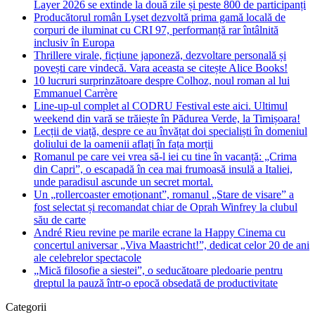
Layer 2026 se extinde la două zile și peste 800 de participanți
Producătorul român Lyset dezvoltă prima gamă locală de
corpuri de iluminat cu CRI 97, performanță rar întâlnită
inclusiv în Europa
Thrillere virale, ficțiune japoneză, dezvoltare personală și
povești care vindecă. Vara aceasta se citește Alice Books!
10 lucruri surprinzătoare despre Colhoz, noul roman al lui
Emmanuel Carrère
Line-up-ul complet al CODRU Festival este aici. Ultimul
weekend din vară se trăiește în Pădurea Verde, la Timișoara!
Lecții de viață, despre ce au învățat doi specialiști în domeniul
doliului de la oamenii aflați în fața morții
Romanul pe care vei vrea să-l iei cu tine în vacanță: „Crima
din Capri”, o escapadă în cea mai frumoasă insulă a Italiei,
unde paradisul ascunde un secret mortal.
Un „rollercoaster emoționant”, romanul „Stare de visare” a
fost selectat și recomandat chiar de Oprah Winfrey la clubul
său de carte
André Rieu revine pe marile ecrane la Happy Cinema cu
concertul aniversar „Viva Maastricht!”, dedicat celor 20 de ani
ale celebrelor spectacole
„Mică filosofie a siestei”, o seducătoare pledoarie pentru
dreptul la pauză într-o epocă obsedată de productivitate
Categorii