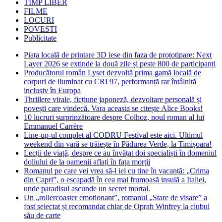
TIMP LIBER
FILME
LOCURI
POVESTI
Publicitate
Piața locală de printare 3D iese din faza de prototipare: Next
Layer 2026 se extinde la două zile și peste 800 de participanți
Producătorul român Lyset dezvoltă prima gamă locală de
corpuri de iluminat cu CRI 97, performanță rar întâlnită
inclusiv în Europa
Thrillere virale, ficțiune japoneză, dezvoltare personală și
povești care vindecă. Vara aceasta se citește Alice Books!
10 lucruri surprinzătoare despre Colhoz, noul roman al lui
Emmanuel Carrère
Line-up-ul complet al CODRU Festival este aici. Ultimul
weekend din vară se trăiește în Pădurea Verde, la Timișoara!
Lecții de viață, despre ce au învățat doi specialiști în domeniul
doliului de la oamenii aflați în fața morții
Romanul pe care vei vrea să-l iei cu tine în vacanță: „Crima
din Capri”, o escapadă în cea mai frumoasă insulă a Italiei,
unde paradisul ascunde un secret mortal.
Un „rollercoaster emoționant”, romanul „Stare de visare” a
fost selectat și recomandat chiar de Oprah Winfrey la clubul
său de carte