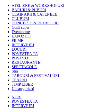
ATELIERE & WORKSHOPURI
BARURI & PUBURI
CEAINARII & CAFENELE
CLUBURI
CONCERTE & PETRECERI
Copii super
Evenimente
EXPOZITII
FILME
INTERVIURI
LOCURI
POVESTEA TA
POVESTI
RESTAURANTE
SPECTACOLE
Stiri
TARGURI & FESTIVALURI
TEATRU
TIMP LIBER
Uncategorized
STIRI
POVESTEA TA
INTERVIURI