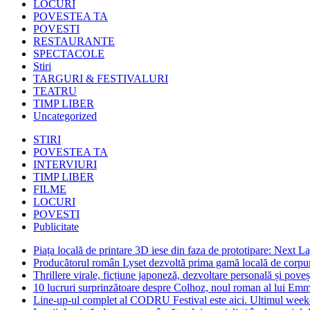
LOCURI
POVESTEA TA
POVESTI
RESTAURANTE
SPECTACOLE
Stiri
TARGURI & FESTIVALURI
TEATRU
TIMP LIBER
Uncategorized
STIRI
POVESTEA TA
INTERVIURI
TIMP LIBER
FILME
LOCURI
POVESTI
Publicitate
Piața locală de printare 3D iese din faza de prototipare: Next La
Producătorul român Lyset dezvoltă prima gamă locală de corpuri
Thrillere virale, ficțiune japoneză, dezvoltare personală și pove
10 lucruri surprinzătoare despre Colhoz, noul roman al lui Em
Line-up-ul complet al CODRU Festival este aici. Ultimul weeken