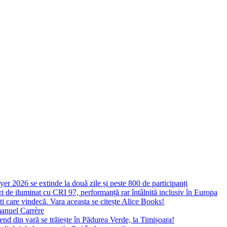
yer 2026 se extinde la două zile și peste 800 de participanți
 de iluminat cu CRI 97, performanță rar întâlnită inclusiv în Europa
ști care vindecă. Vara aceasta se citește Alice Books!
manuel Carrère
d din vară se trăiește în Pădurea Verde, la Timișoara!