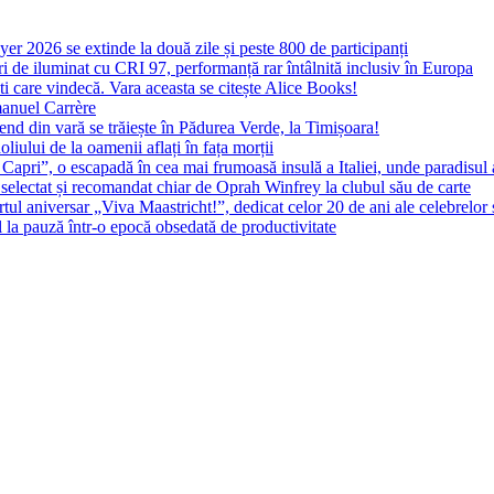
yer 2026 se extinde la două zile și peste 800 de participanți
 de iluminat cu CRI 97, performanță rar întâlnită inclusiv în Europa
ști care vindecă. Vara aceasta se citește Alice Books!
manuel Carrère
d din vară se trăiește în Pădurea Verde, la Timișoara!
oliului de la oamenii aflați în fața morții
 Capri”, o escapadă în cea mai frumoasă insulă a Italiei, unde paradisul
 selectat și recomandat chiar de Oprah Winfrey la clubul său de carte
l aniversar „Viva Maastricht!”, dedicat celor 20 de ani ale celebrelor 
l la pauză într-o epocă obsedată de productivitate