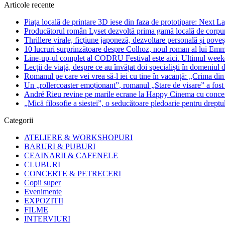
Articole recente
Piața locală de printare 3D iese din faza de prototipare: Next La
Producătorul român Lyset dezvoltă prima gamă locală de corpuri
Thrillere virale, ficțiune japoneză, dezvoltare personală și pove
10 lucruri surprinzătoare despre Colhoz, noul roman al lui Em
Line-up-ul complet al CODRU Festival este aici. Ultimul weeken
Lecții de viață, despre ce au învățat doi specialiști în domeniul d
Romanul pe care vei vrea să-l iei cu tine în vacanță: „Crima din
Un „rollercoaster emoționant”, romanul „Stare de visare” a fost
André Rieu revine pe marile ecrane la Happy Cinema cu concertu
„Mică filosofie a siestei”, o seducătoare pledoarie pentru dreptu
Categorii
ATELIERE & WORKSHOPURI
BARURI & PUBURI
CEAINARII & CAFENELE
CLUBURI
CONCERTE & PETRECERI
Copii super
Evenimente
EXPOZITII
FILME
INTERVIURI