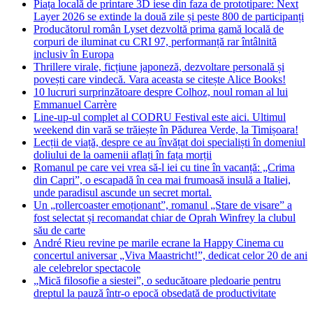
Piața locală de printare 3D iese din faza de prototipare: Next
Layer 2026 se extinde la două zile și peste 800 de participanți
Producătorul român Lyset dezvoltă prima gamă locală de
corpuri de iluminat cu CRI 97, performanță rar întâlnită
inclusiv în Europa
Thrillere virale, ficțiune japoneză, dezvoltare personală și
povești care vindecă. Vara aceasta se citește Alice Books!
10 lucruri surprinzătoare despre Colhoz, noul roman al lui
Emmanuel Carrère
Line-up-ul complet al CODRU Festival este aici. Ultimul
weekend din vară se trăiește în Pădurea Verde, la Timișoara!
Lecții de viață, despre ce au învățat doi specialiști în domeniul
doliului de la oamenii aflați în fața morții
Romanul pe care vei vrea să-l iei cu tine în vacanță: „Crima
din Capri”, o escapadă în cea mai frumoasă insulă a Italiei,
unde paradisul ascunde un secret mortal.
Un „rollercoaster emoționant”, romanul „Stare de visare” a
fost selectat și recomandat chiar de Oprah Winfrey la clubul
său de carte
André Rieu revine pe marile ecrane la Happy Cinema cu
concertul aniversar „Viva Maastricht!”, dedicat celor 20 de ani
ale celebrelor spectacole
„Mică filosofie a siestei”, o seducătoare pledoarie pentru
dreptul la pauză într-o epocă obsedată de productivitate