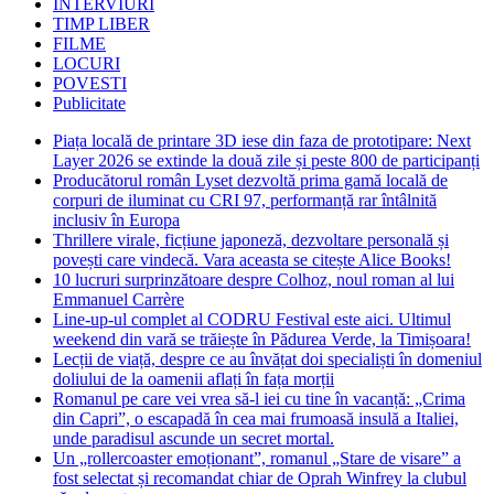
INTERVIURI
TIMP LIBER
FILME
LOCURI
POVESTI
Publicitate
Piața locală de printare 3D iese din faza de prototipare: Next
Layer 2026 se extinde la două zile și peste 800 de participanți
Producătorul român Lyset dezvoltă prima gamă locală de
corpuri de iluminat cu CRI 97, performanță rar întâlnită
inclusiv în Europa
Thrillere virale, ficțiune japoneză, dezvoltare personală și
povești care vindecă. Vara aceasta se citește Alice Books!
10 lucruri surprinzătoare despre Colhoz, noul roman al lui
Emmanuel Carrère
Line-up-ul complet al CODRU Festival este aici. Ultimul
weekend din vară se trăiește în Pădurea Verde, la Timișoara!
Lecții de viață, despre ce au învățat doi specialiști în domeniul
doliului de la oamenii aflați în fața morții
Romanul pe care vei vrea să-l iei cu tine în vacanță: „Crima
din Capri”, o escapadă în cea mai frumoasă insulă a Italiei,
unde paradisul ascunde un secret mortal.
Un „rollercoaster emoționant”, romanul „Stare de visare” a
fost selectat și recomandat chiar de Oprah Winfrey la clubul