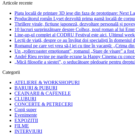
Articole recente
Piața locală de printare 3D iese din faza de prototipare: Next La
Producătorul român Lyset dezvoltă prima gamă locală de corpuri
Thrillere virale, ficțiune japoneză, dezvoltare personală și pove
10 lucruri surprinzătoare despre Colhoz, noul roman al lui Em
Line-up-ul complet al CODRU Festival este aici. Ultimul weeken
Lecții de viață, despre ce au învățat doi specialiști în domeniul d
Romanul pe care vei vrea să-l iei cu tine în vacanță: „Crima din
Un „rollercoaster emoționant”, romanul „Stare de visare” a fost
André Rieu revine pe marile ecrane la Happy Cinema cu concertu
„Mică filosofie a siestei”, o seducătoare pledoarie pentru dreptu
Categorii
ATELIERE & WORKSHOPURI
BARURI & PUBURI
CEAINARII & CAFENELE
CLUBURI
CONCERTE & PETRECERI
Copii super
Evenimente
EXPOZITII
FILME
INTERVIURI