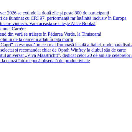
yer 2026 se extinde la două zile și peste 800 de participanți
 de iluminat cu CRI 97, performanță rar întâlnită inclusiv în Europa
ști care vindecă. Vara aceasta se citește Alice Books!
manuel Carrère
d din vară se trăiește în Pădurea Verde, la Timișoara!
oliului de la oamenii aflați în fața morții
 Capri”, o escapadă în cea mai frumoasă insulă a Italiei, unde paradisul
 selectat și recomandat chiar de Oprah Winfrey la clubul său de carte
l aniversar „Viva Maastricht!”, dedicat celor 20 de ani ale celebrelor 
l la pauză într-o epocă obsedată de productivitate