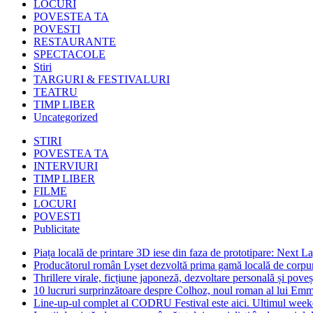
LOCURI
POVESTEA TA
POVESTI
RESTAURANTE
SPECTACOLE
Stiri
TARGURI & FESTIVALURI
TEATRU
TIMP LIBER
Uncategorized
STIRI
POVESTEA TA
INTERVIURI
TIMP LIBER
FILME
LOCURI
POVESTI
Publicitate
Piața locală de printare 3D iese din faza de prototipare: Next La
Producătorul român Lyset dezvoltă prima gamă locală de corpuri
Thrillere virale, ficțiune japoneză, dezvoltare personală și pove
10 lucruri surprinzătoare despre Colhoz, noul roman al lui Em
Line-up-ul complet al CODRU Festival este aici. Ultimul weeken