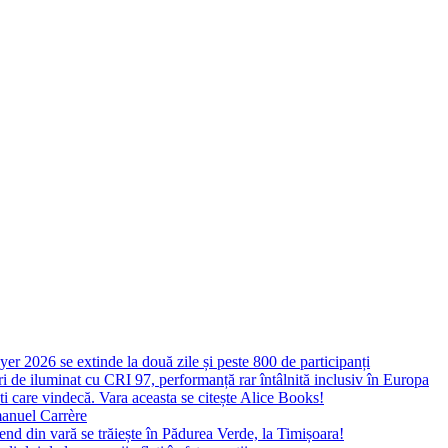
yer 2026 se extinde la două zile și peste 800 de participanți
 de iluminat cu CRI 97, performanță rar întâlnită inclusiv în Europa
ști care vindecă. Vara aceasta se citește Alice Books!
manuel Carrère
d din vară se trăiește în Pădurea Verde, la Timișoara!