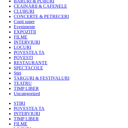
BARURI & PUBURI
CEAINARII & CAFENELE
CLUBURI
CONCERTE & PETRECERI
Copii super
Evenimente
EXPOZITII
FILME
INTERVIURI
LOCURI
POVESTEA TA
POVESTI
RESTAURANTE
SPECTACOLE
Stiri
TARGURI & FESTIVALURI
TEATRU
TIMP LIBER
Uncategorized
STIRI
POVESTEA TA
INTERVIURI
TIMP LIBER
FILME