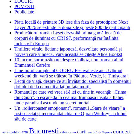
LOCURI
POVESTI
Publicitate
Piața locală de printare 3D iese din faza de prototipare: Next
Layer 2026 se extinde la două zile și peste 800 de participanți
Producătorul român Lyset dezvoltă prima gamă locală de
corpuri de iluminat cu CRI 97, performanță rar întâlnită
inclusiv în Europa
Thrillere virale, ficțiune japoneză, dezvoltare personală și
povești care vindecă. Vara aceasta se citește Alice Books!
10 lucruri surprinzătoare despre Colhoz, noul roman al lui
Emmanuel Carrère
Line-up-ul complet al CODRU Festival este aici. Ultimul
weekend din vară se trăiește în Pădurea Verde, la Timișoara!
Lecții de viață, despre ce au învățat doi specialiști în domeniul
doliului de la oamenii aflați în fața morții
Romanul pe care vei vrea să-l iei cu tine în vacanță: „Crima
din Capri”, o escapadă în cea mai frumoasă insulă a Italiei,
unde paradisul ascunde un secret mortal.
Un „rollercoaster emoționant”, romanul „Stare de visare” a
fost selectat și recomandat chiar de Oprah Winfrey la clubul
său de carte
Bucuresti
concert
carti
arta
act si politon
cafea
canto
ceai
Cluj-Napoca