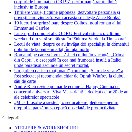
corpuri de iluminat cu CRI 97, performanță rar întâlnită
inclusiv în Europa
Thrillere virale, ficțiune japoneză, dezvoltare personală și
povești care vindecă. Vara aceasta se citește Alice Books!
10 lucruri surprinzătoare despre Colhoz, noul roman al lui
Emmanuel Carrère
Line-up-ul complet al CODRU Festival este aici. Ultimul
weekend din vară se trăiește în Pădurea Verde, la Timișoara!
Lecții de viață, despre ce au învățat doi specialiști în domeniul
doliului de la oamenii aflați în fața morții
Romanul pe care vei vrea să-l iei cu tine în vacanță: „Crima
din Capri”, o escapadă în cea mai frumoasă insulă a Italiei,
unde paradisul ascunde un secret mortal.
Un „rollercoaster emoționant”, romanul „Stare de visare” a
fost selectat și recomandat chiar de Oprah Winfrey la clubul
său de carte
André Rieu revine pe marile ecrane la Happy Cinema cu
concertul aniversar „Viva Maastricht!”, dedicat celor 20 de ani
ale celebrelor spectacole
„Mică filosofie a siestei”, o seducătoare pledoarie pentru
dreptul la pauză într-o epocă obsedată de productivitate
Categorii
ATELIERE & WORKSHOPURI