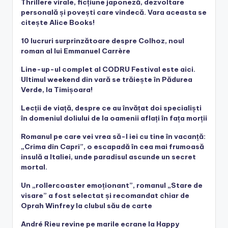
Thrillere virale, ficțiune japoneză, dezvoltare
personală și povești care vindecă. Vara aceasta se
citește Alice Books!
10 lucruri surprinzătoare despre Colhoz, noul
roman al lui Emmanuel Carrère
Line-up-ul complet al CODRU Festival este aici.
Ultimul weekend din vară se trăiește în Pădurea
Verde, la Timișoara!
Lecții de viață, despre ce au învățat doi specialiști
în domeniul doliului de la oamenii aflați în fața morții
Romanul pe care vei vrea să-l iei cu tine în vacanță:
„Crima din Capri”, o escapadă în cea mai frumoasă
insulă a Italiei, unde paradisul ascunde un secret
mortal.
Un „rollercoaster emoționant”, romanul „Stare de
visare” a fost selectat și recomandat chiar de
Oprah Winfrey la clubul său de carte
André Rieu revine pe marile ecrane la Happy