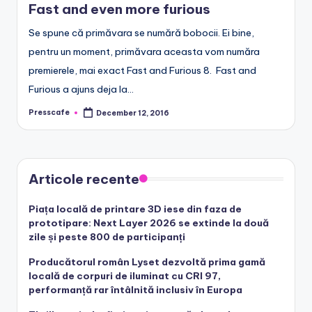
Fast and even more furious
e
.
Se spune că primăvara se numără bobocii. Ei bine,
pentru un moment, primăvara aceasta vom număra
r
premierele, mai exact Fast and Furious 8. Fast and
o
Furious a ajuns deja la…
Presscafe
December 12, 2016
Posted
by
Articole recente
Piața locală de printare 3D iese din faza de
prototipare: Next Layer 2026 se extinde la două
zile și peste 800 de participanți
Producătorul român Lyset dezvoltă prima gamă
locală de corpuri de iluminat cu CRI 97,
performanță rar întâlnită inclusiv în Europa