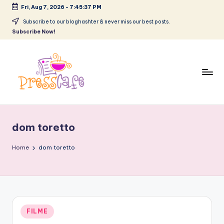
Fri, Aug 7, 2026
-
7:45:38 PM
Skip
Subscribe to our bloghashter & never miss our best posts.
Subscribe Now!
to
content
P
Cafeneau
r
experientelor
dom toretto
urbane
e
s
Home
dom toretto
s
c
a
Posted
FILME
f
in