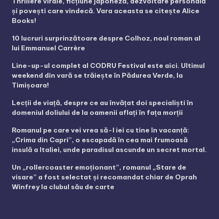
Thrillere virale, ficțiune japoneză, dezvoltare personală
și povești care vindecă. Vara aceasta se citește Alice
Books!
10 lucruri surprinzătoare despre Colhoz, noul roman al
lui Emmanuel Carrère
Line-up-ul complet al CODRU Festival este aici. Ultimul
weekend din vară se trăiește în Pădurea Verde, la
Timișoara!
Lecții de viață, despre ce au învățat doi specialiști în
domeniul doliului de la oamenii aflați în fața morții
Romanul pe care vei vrea să-l iei cu tine în vacanță:
„Crima din Capri”, o escapadă în cea mai frumoasă
insulă a Italiei, unde paradisul ascunde un secret mortal.
Un „rollercoaster emoționant”, romanul „Stare de
visare” a fost selectat și recomandat chiar de Oprah
Winfrey la clubul său de carte