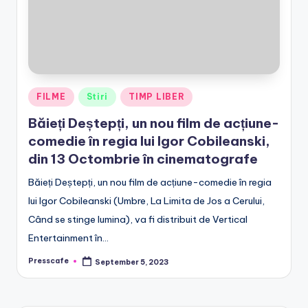
r
o
Posted
FILME
Stiri
TIMP LIBER
in
Băieți Deștepți, un nou film de acțiune-
comedie în regia lui Igor Cobileanski,
din 13 Octombrie în cinematografe
Băieți Deștepți, un nou film de acțiune-comedie în regia
lui Igor Cobileanski (Umbre, La Limita de Jos a Cerului,
Când se stinge lumina), va fi distribuit de Vertical
Entertainment în…
Presscafe
September 5, 2023
Posted
by