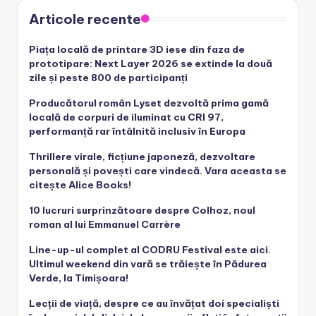
Articole recente
Piața locală de printare 3D iese din faza de
prototipare: Next Layer 2026 se extinde la două
zile și peste 800 de participanți
Producătorul român Lyset dezvoltă prima gamă
locală de corpuri de iluminat cu CRI 97,
performanță rar întâlnită inclusiv în Europa
Thrillere virale, ficțiune japoneză, dezvoltare
personală și povești care vindecă. Vara aceasta se
citește Alice Books!
10 lucruri surprinzătoare despre Colhoz, noul
roman al lui Emmanuel Carrère
Line-up-ul complet al CODRU Festival este aici.
Ultimul weekend din vară se trăiește în Pădurea
Verde, la Timișoara!
Lecții de viață, despre ce au învățat doi specialiști