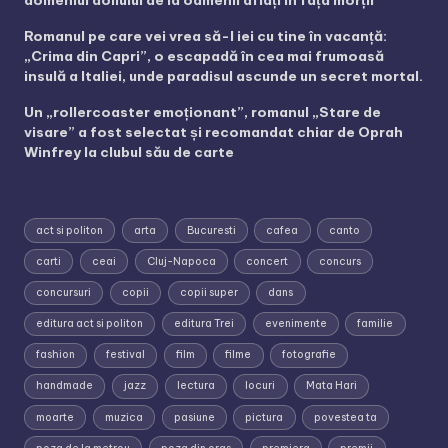
domeniul doliului de la oamenii aflați în fața morții
Romanul pe care vei vrea să-l iei cu tine în vacanță:
„Crima din Capri”, o escapadă în cea mai frumoasă
insulă a Italiei, unde paradisul ascunde un secret mortal.
Un „rollercoaster emoționant”, romanul „Stare de
visare” a fost selectat și recomandat chiar de Oprah
Winfrey la clubul său de carte
act si politon
arta
Bucuresti
cafea
canto
carti
ceai
Cluj-Napoca
concert
concurs
concursuri
copii
copii super
dans
editura act si politon
editura Trei
evenimente
familie
fashion
festival
film
filme
fotografie
handmade
jazz
lectura
locuri
Mata Hari
moarte
muzica
pasiune
pictura
povestea ta