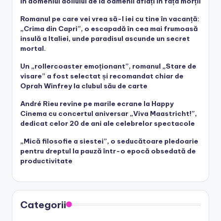
în domeniul doliului de la oamenii aflați în fața morții
Romanul pe care vei vrea să-l iei cu tine în vacanță:
„Crima din Capri”, o escapadă în cea mai frumoasă
insulă a Italiei, unde paradisul ascunde un secret
mortal.
Un „rollercoaster emoționant”, romanul „Stare de
visare” a fost selectat și recomandat chiar de
Oprah Winfrey la clubul său de carte
André Rieu revine pe marile ecrane la Happy
Cinema cu concertul aniversar „Viva Maastricht!”,
dedicat celor 20 de ani ale celebrelor spectacole
„Mică filosofie a siestei”, o seducătoare pledoarie
pentru dreptul la pauză într-o epocă obsedată de
productivitate
Categorii