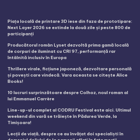
Piața locală de printare 3D iese din faza de prototipare:
Next Layer 2026 se extinde la două zile și peste 800 de
participanți
Producătorul român Lyset dezvoltă prima gamă locală
de corpuri de iluminat cu CRI 97, performanță rar
întâlnită inclusiv în Europa
Thrillere virale, ficțiune japoneză, dezvoltare personală
și povești care vindecă. Vara aceasta se citește Alice
Books!
10 lucruri surprinzătoare despre Colhoz, noul roman al
lui Emmanuel Carrère
Line-up-ul complet al CODRU Festival este aici. Ultimul
weekend din vară se trăiește în Pădurea Verde, la
Timișoara!
Lecții de viață, despre ce au învățat doi specialiști în