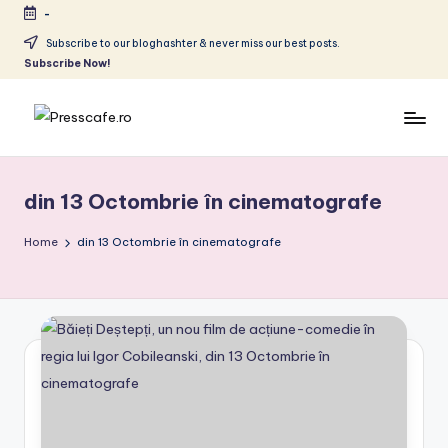
-
Skip
Subscribe to our bloghashter & never miss our best posts.
Subscribe Now!
to
content
P
Cafeneau
r
experientelor
din 13 Octombrie în cinematografe
urbane
e
s
Home
din 13 Octombrie în cinematografe
s
c
a
f
e
.