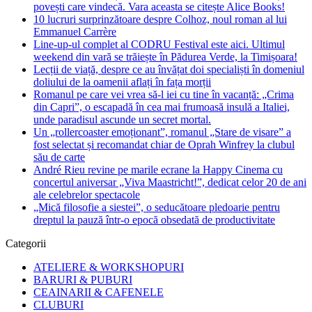
povești care vindecă. Vara aceasta se citește Alice Books!
10 lucruri surprinzătoare despre Colhoz, noul roman al lui
Emmanuel Carrère
Line-up-ul complet al CODRU Festival este aici. Ultimul
weekend din vară se trăiește în Pădurea Verde, la Timișoara!
Lecții de viață, despre ce au învățat doi specialiști în domeniul
doliului de la oamenii aflați în fața morții
Romanul pe care vei vrea să-l iei cu tine în vacanță: „Crima
din Capri”, o escapadă în cea mai frumoasă insulă a Italiei,
unde paradisul ascunde un secret mortal.
Un „rollercoaster emoționant”, romanul „Stare de visare” a
fost selectat și recomandat chiar de Oprah Winfrey la clubul
său de carte
André Rieu revine pe marile ecrane la Happy Cinema cu
concertul aniversar „Viva Maastricht!”, dedicat celor 20 de ani
ale celebrelor spectacole
„Mică filosofie a siestei”, o seducătoare pledoarie pentru
dreptul la pauză într-o epocă obsedată de productivitate
Categorii
ATELIERE & WORKSHOPURI
BARURI & PUBURI
CEAINARII & CAFENELE
CLUBURI