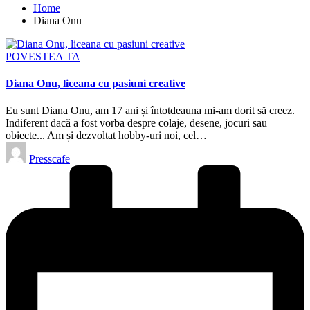
Home
Diana Onu
Posted
POVESTEA TA
in
Diana Onu, liceana cu pasiuni creative
Eu sunt Diana Onu, am 17 ani și întotdeauna mi-am dorit să creez.
Indiferent dacă a fost vorba despre colaje, desene, jocuri sau
obiecte... Am și dezvoltat hobby-uri noi, cel…
Posted
Presscafe
by