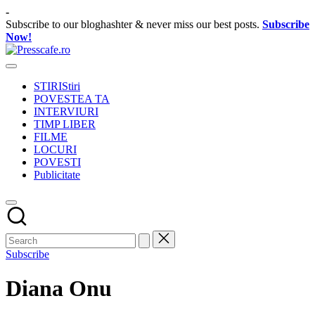
Skip
-
to
Subscribe to our bloghashter & never miss our best posts.
Subscribe
content
Now!
Presscafe.ro
Cafeneau
experientelor
STIRI
Stiri
urbane
POVESTEA TA
INTERVIURI
TIMP LIBER
FILME
LOCURI
POVESTI
Publicitate
Subscribe
Diana Onu