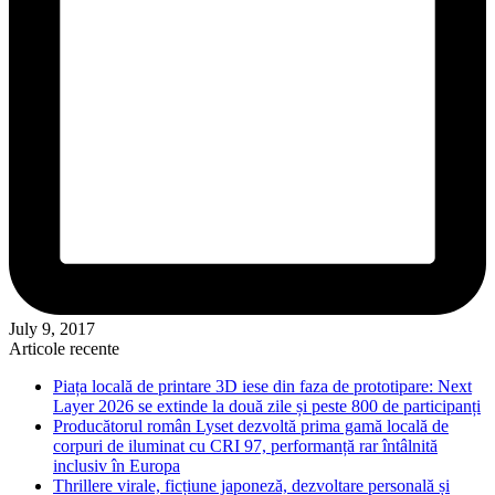
July 9, 2017
Articole recente
Piața locală de printare 3D iese din faza de prototipare: Next
Layer 2026 se extinde la două zile și peste 800 de participanți
Producătorul român Lyset dezvoltă prima gamă locală de
corpuri de iluminat cu CRI 97, performanță rar întâlnită
inclusiv în Europa
Thrillere virale, ficțiune japoneză, dezvoltare personală și