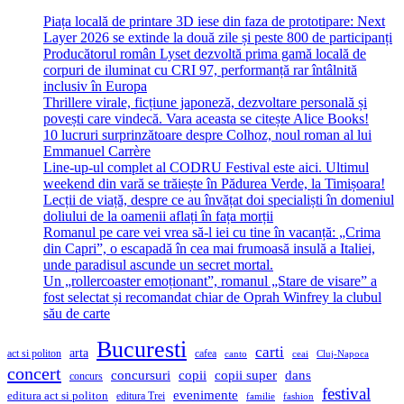
Piața locală de printare 3D iese din faza de prototipare: Next
Layer 2026 se extinde la două zile și peste 800 de participanți
Producătorul român Lyset dezvoltă prima gamă locală de
corpuri de iluminat cu CRI 97, performanță rar întâlnită
inclusiv în Europa
Thrillere virale, ficțiune japoneză, dezvoltare personală și
povești care vindecă. Vara aceasta se citește Alice Books!
10 lucruri surprinzătoare despre Colhoz, noul roman al lui
Emmanuel Carrère
Line-up-ul complet al CODRU Festival este aici. Ultimul
weekend din vară se trăiește în Pădurea Verde, la Timișoara!
Lecții de viață, despre ce au învățat doi specialiști în domeniul
doliului de la oamenii aflați în fața morții
Romanul pe care vei vrea să-l iei cu tine în vacanță: „Crima
din Capri”, o escapadă în cea mai frumoasă insulă a Italiei,
unde paradisul ascunde un secret mortal.
Un „rollercoaster emoționant”, romanul „Stare de visare” a
fost selectat și recomandat chiar de Oprah Winfrey la clubul
său de carte
Bucuresti
carti
arta
act si politon
cafea
canto
ceai
Cluj-Napoca
concert
concursuri
copii
copii super
dans
concurs
festival
evenimente
editura act si politon
editura Trei
familie
fashion