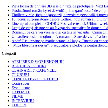
Piața locală de printare 3D iese din faza de prototipare: Next La
Producătorul român Lyset dezvoltă prima gamă locală de corpuri
Thrillere virale, ficțiune japoneză, dezvoltare personală și pove
10 lucruri surprinzătoare despre Colhoz, noul roman al lui Em
Line-up-ul complet al CODRU Festival este aici. Ultimul weeken
Lecții de viață, despre ce au învățat doi specialiști în domeniul d
Romanul pe care vei vrea să-l iei cu tine în vacanță: „Crima din
Un „rollercoaster emoționant”, romanul „Stare de visare” a fost
André Rieu revine pe marile ecrane la Happy Cinema cu concertu
„Mică filosofie a siestei”, o seducătoare pledoarie pentru dreptu
Categorii
ATELIERE & WORKSHOPURI
BARURI & PUBURI
CEAINARII & CAFENELE
CLUBURI
CONCERTE & PETRECERI
Copii super
Evenimente
EXPOZITII
FILME
INTERVIURI
LOCURI