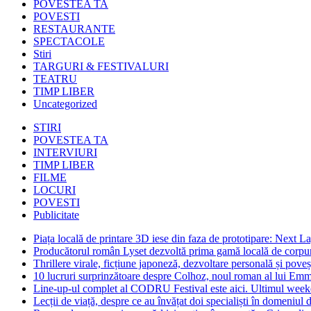
POVESTEA TA
POVESTI
RESTAURANTE
SPECTACOLE
Stiri
TARGURI & FESTIVALURI
TEATRU
TIMP LIBER
Uncategorized
STIRI
POVESTEA TA
INTERVIURI
TIMP LIBER
FILME
LOCURI
POVESTI
Publicitate
Piața locală de printare 3D iese din faza de prototipare: Next La
Producătorul român Lyset dezvoltă prima gamă locală de corpuri
Thrillere virale, ficțiune japoneză, dezvoltare personală și pove
10 lucruri surprinzătoare despre Colhoz, noul roman al lui Em
Line-up-ul complet al CODRU Festival este aici. Ultimul weeken
Lecții de viață, despre ce au învățat doi specialiști în domeniul d