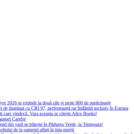
yer 2026 se extinde la două zile și peste 800 de participanți
 de iluminat cu CRI 97, performanță rar întâlnită inclusiv în Europa
ști care vindecă. Vara aceasta se citește Alice Books!
manuel Carrère
d din vară se trăiește în Pădurea Verde, la Timișoara!
oliului de la oamenii aflați în fața morții