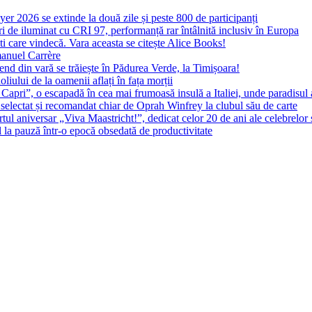
yer 2026 se extinde la două zile și peste 800 de participanți
 de iluminat cu CRI 97, performanță rar întâlnită inclusiv în Europa
ști care vindecă. Vara aceasta se citește Alice Books!
manuel Carrère
d din vară se trăiește în Pădurea Verde, la Timișoara!
oliului de la oamenii aflați în fața morții
 Capri”, o escapadă în cea mai frumoasă insulă a Italiei, unde paradisul
 selectat și recomandat chiar de Oprah Winfrey la clubul său de carte
l aniversar „Viva Maastricht!”, dedicat celor 20 de ani ale celebrelor 
l la pauză într-o epocă obsedată de productivitate