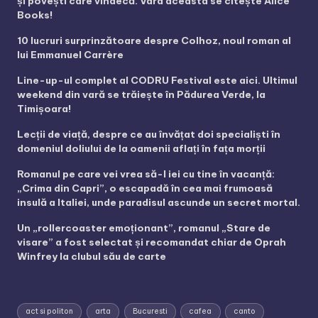
și povești care vindecă. Vara aceasta se citește Alice
Books!
10 lucruri surprinzătoare despre Colhoz, noul roman al
lui Emmanuel Carrère
Line-up-ul complet al CODRU Festival este aici. Ultimul
weekend din vară se trăiește în Pădurea Verde, la
Timișoara!
Lecții de viață, despre ce au învățat doi specialiști în
domeniul doliului de la oamenii aflați în fața morții
Romanul pe care vei vrea să-l iei cu tine în vacanță:
„Crima din Capri”, o escapadă în cea mai frumoasă
insulă a Italiei, unde paradisul ascunde un secret mortal.
Un „rollercoaster emoționant”, romanul „Stare de
visare” a fost selectat și recomandat chiar de Oprah
Winfrey la clubul său de carte
act si politon
arta
Bucuresti
cafea
canto