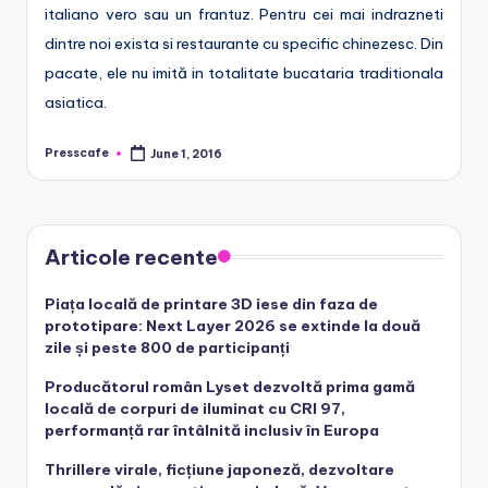
italiano vero sau un frantuz. Pentru cei mai indrazneti
dintre noi exista si restaurante cu specific chinezesc. Din
pacate, ele nu imită in totalitate bucataria traditionala
asiatica.
Presscafe
June 1, 2016
Posted
by
Articole recente
Piața locală de printare 3D iese din faza de
prototipare: Next Layer 2026 se extinde la două
zile și peste 800 de participanți
Producătorul român Lyset dezvoltă prima gamă
locală de corpuri de iluminat cu CRI 97,
performanță rar întâlnită inclusiv în Europa
Thrillere virale, ficțiune japoneză, dezvoltare