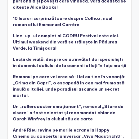
personală și povești care vindecă. Vara aceasta se
citește Alice Books!
10 lucruri surprinzătoare despre Colhoz, noul
roman al lui Emmanuel Carrère
Line-up-ul complet al CODRU Festival este aici.
Ultimul weekend din vară se trăiește în Pădurea
Verde, la Timișoara!
Lecții de viață, despre ce au învățat doi specialiști
în domeniul doliului de la oamenii aflați în fața morții
Romanul pe care vei vrea să-l iei cu tine în vacanță:
„Crima din Capri”, o escapadă în cea mai frumoasă
insulă a Italiei, unde paradisul ascunde un secret
mortal.
Un „rollercoaster emoționant”, romanul „Stare de
visare” a fost selectat și recomandat chiar de
Oprah Winfrey la clubul său de carte
André Rieu revine pe marile ecrane la Happy
Cinema cu concertul aniversar „Viva Maastricht!”,