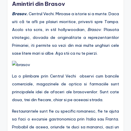
Amintiri din Brasov
e
.
Brasov.
Centrul Vechi. Miroase a istorie si a munte. Daca
uiti că te afli pe plaiuri mioritice, privesti spre Tampa.
r
Acolo sta scris, in stil hollywoodian,
Brasov
. Plasata
o
strategic, dovada de originalitate a reprezentantilor
Primariei, iti permite sa vezi din mai multe unghiuri cele
sase litere mari si albe. Aşa stii ca nu te pierzi.
La o plimbare prin Centrul Vechi observi cum bancile
comerciale, magazinele de optica si farmaciile sunt
principalele idei de afaceri ale brasovenilor. Sunt cate
doua, trei din fiecare, chiar si pe aceeasi strada.
Restaurantele sunt fie cu specific romanesc, fie te ajuta
sa faci o excursie gastronomica prin Italia sau Franta.
Probabil de aceea, oriunde te duci sa mananci, auzi un