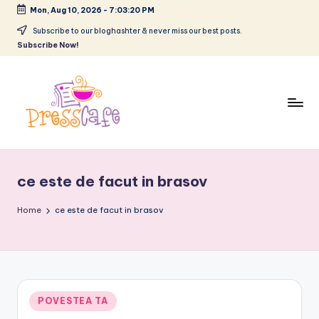
Mon, Aug 10, 2026
-
7:03:21 PM
Skip
Subscribe to our bloghashter & never miss our best posts.
Subscribe Now!
to
content
P
Cafeneau
r
experientelor
ce este de facut in brasov
urbane
e
s
Home
ce este de facut in brasov
s
c
a
Posted
POVESTEA TA
f
in