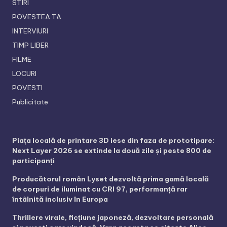
STIRI
POVESTEA TA
INTERVIURI
TIMP LIBER
FILME
LOCURI
POVESTI
Publicitate
Piața locală de printare 3D iese din faza de prototipare:
Next Layer 2026 se extinde la două zile și peste 800 de
participanți
Producătorul român Lyset dezvoltă prima gamă locală
de corpuri de iluminat cu CRI 97, performanță rar
întâlnită inclusiv în Europa
Thrillere virale, ficțiune japoneză, dezvoltare personală