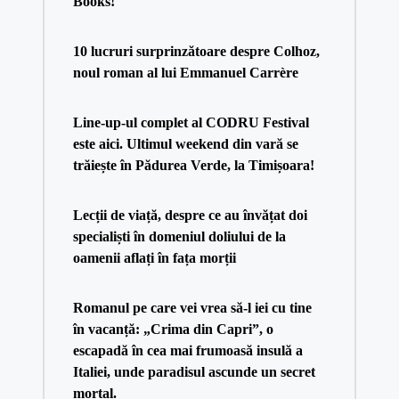
Books!
10 lucruri surprinzătoare despre Colhoz,
noul roman al lui Emmanuel Carrère
Line-up-ul complet al CODRU Festival
este aici. Ultimul weekend din vară se
trăiește în Pădurea Verde, la Timișoara!
Lecții de viață, despre ce au învățat doi
specialiști în domeniul doliului de la
oamenii aflați în fața morții
Romanul pe care vei vrea să-l iei cu tine
în vacanță: „Crima din Capri”, o
escapadă în cea mai frumoasă insulă a
Italiei, unde paradisul ascunde un secret
mortal.