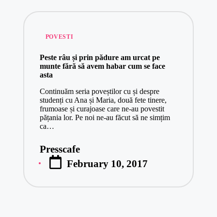
Posted
POVESTI
in
Peste râu și prin pădure am urcat pe
munte fără să avem habar cum se face
asta
Continuăm seria poveștilor cu și despre
studenți cu Ana și Maria, două fete tinere,
frumoase și curajoase care ne-au povestit
pățania lor. Pe noi ne-au făcut să ne simțim
ca…
Presscafe
Posted
February 10, 2017
by