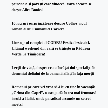
personală și povești care vindecă. Vara aceasta se
citește Alice Books!
10 lucruri surprinzătoare despre Colhoz, noul
roman al lui Emmanuel Carrère
Line-up-ul complet al CODRU Festival este aici.
Ultimul weekend din vară se trăiește în Pădurea
Verde, la Timișoara!
Lecții de viață, despre ce au învățat doi specialiști în
domeniul doliului de la oamenii aflați în fața morții
Romanul pe care vei vrea să-l iei cu tine în vacanță:
„Crima din Capri”, o escapadă în cea mai frumoasă
insulă a Italiei, unde paradisul ascunde un secret
mortal.