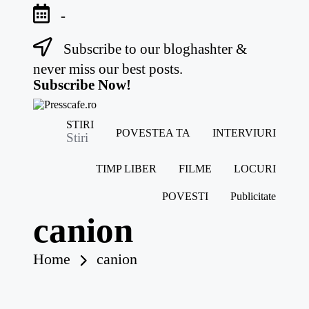
-
Subscribe to our bloghashter &
Skip
to
never miss our best posts.
content
Subscribe Now!
P
Cafeneau
STIRI
r
POVESTEA TA
INTERVIURI
experientelor
Stiri
e
urbane
s
TIMP LIBER
FILME
LOCURI
s
c
POVESTI
Publicitate
a
f
canion
e
.r
o
Home
canion