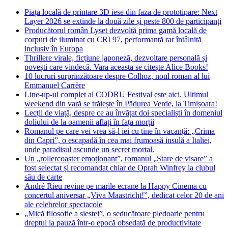
Piața locală de printare 3D iese din faza de prototipare: Next
Layer 2026 se extinde la două zile și peste 800 de participanți
Producătorul român Lyset dezvoltă prima gamă locală de
corpuri de iluminat cu CRI 97, performanță rar întâlnită
inclusiv în Europa
Thrillere virale, ficțiune japoneză, dezvoltare personală și
povești care vindecă. Vara aceasta se citește Alice Books!
10 lucruri surprinzătoare despre Colhoz, noul roman al lui
Emmanuel Carrère
Line-up-ul complet al CODRU Festival este aici. Ultimul
weekend din vară se trăiește în Pădurea Verde, la Timișoara!
Lecții de viață, despre ce au învățat doi specialiști în domeniul
doliului de la oamenii aflați în fața morții
Romanul pe care vei vrea să-l iei cu tine în vacanță: „Crima
din Capri”, o escapadă în cea mai frumoasă insulă a Italiei,
unde paradisul ascunde un secret mortal.
Un „rollercoaster emoționant”, romanul „Stare de visare” a
fost selectat și recomandat chiar de Oprah Winfrey la clubul
său de carte
André Rieu revine pe marile ecrane la Happy Cinema cu
concertul aniversar „Viva Maastricht!”, dedicat celor 20 de ani
ale celebrelor spectacole
„Mică filosofie a siestei”, o seducătoare pledoarie pentru
dreptul la pauză într-o epocă obsedată de productivitate