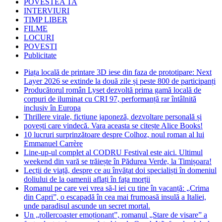
POVESTEA TA
INTERVIURI
TIMP LIBER
FILME
LOCURI
POVESTI
Publicitate
Piața locală de printare 3D iese din faza de prototipare: Next
Layer 2026 se extinde la două zile și peste 800 de participanți
Producătorul român Lyset dezvoltă prima gamă locală de
corpuri de iluminat cu CRI 97, performanță rar întâlnită
inclusiv în Europa
Thrillere virale, ficțiune japoneză, dezvoltare personală și
povești care vindecă. Vara aceasta se citește Alice Books!
10 lucruri surprinzătoare despre Colhoz, noul roman al lui
Emmanuel Carrère
Line-up-ul complet al CODRU Festival este aici. Ultimul
weekend din vară se trăiește în Pădurea Verde, la Timișoara!
Lecții de viață, despre ce au învățat doi specialiști în domeniul
doliului de la oamenii aflați în fața morții
Romanul pe care vei vrea să-l iei cu tine în vacanță: „Crima
din Capri”, o escapadă în cea mai frumoasă insulă a Italiei,
unde paradisul ascunde un secret mortal.
Un „rollercoaster emoționant”, romanul „Stare de visare” a