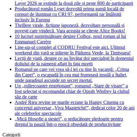
Layer 2026 se extinde la două zile și peste 800 de participanți
Producătorul român Lyset dezvoltă prima gamă locală de
corpuri de iluminat cu CRI 97, performanță rar întâlnită
inclusiv în Europa
Thrillere virale, ficțiune japoneză, dezvoltare personală și
povești care vindecă. Vara aceasta se citește Alice Books!
10 lucruri surprinzătoare despre Colhoz, noul roman al lui
Emmanuel Carrère
Line-up-ul complet al CODRU Festival este aici. Ultimul
weekend din vară se trăiește în Pădurea Verde, la Timișoara!
Lecții de viață, despre ce au învățat doi specialiști în domeniul
doliului de la oamenii aflați în fața morții
Romanul pe care vei vrea să-l iei cu tine în vacanță: „Crima
din Capri”, o escapadă în cea mai frumoasă insulă a Italiei,
unde paradisul ascunde un secret mortal.
Un „rollercoaster emoționant”, romanul „Stare de visare” a
fost selectat și recomandat chiar de Oprah Winfrey la clubul
său de carte
André Rieu revine pe marile ecrane la Happy Cinema cu
concertul aniversar „Viva Maastricht!”, dedicat celor 20 de ani
ale celebrelor spectacole
„Mică filosofie a siestei”, o seducătoare pledoarie pentru
dreptul la pauză într-o epocă obsedată de productivitate
Categorii