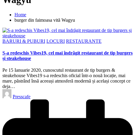
Home
burger din faimoasa vită Wagyu
Posted
BARURI & PUBURI
LOCURI
RESTAURANTE
in
S-a redeschis Vibes19, cel mai îndrăgit restaurant de tip burgers
și steakehouse
Pe 15 Ianuarie 2020, cunoscutul restaurant de tip burgers &
steakehouse Vibes19 s-a redeschis oficial într-o nouă locație, mai
mare, păstrând însă aceeași atmosferă modernă și același concept ce
deja…
Posted
Presscafe
by