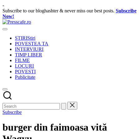
Skip
-
to
Subscribe to our bloghashter & never miss our best posts.
Subscribe
content
Now!
Presscafe.ro
Cafeneau
experientelor
STIRI
Stiri
urbane
POVESTEA TA
INTERVIURI
TIMP LIBER
FILME
LOCURI
POVESTI
Publicitate
Subscribe
burger din faimoasa vită
Wagyu