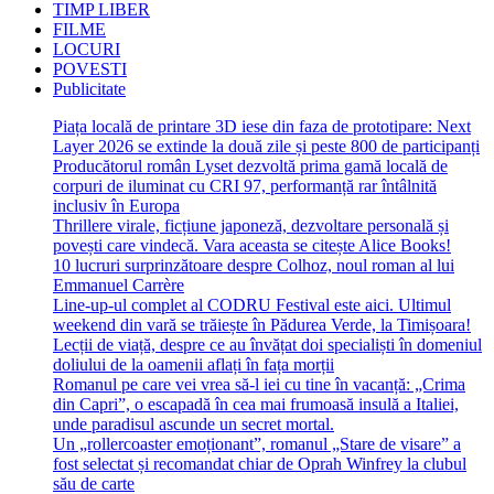
TIMP LIBER
FILME
LOCURI
POVESTI
Publicitate
Piața locală de printare 3D iese din faza de prototipare: Next
Layer 2026 se extinde la două zile și peste 800 de participanți
Producătorul român Lyset dezvoltă prima gamă locală de
corpuri de iluminat cu CRI 97, performanță rar întâlnită
inclusiv în Europa
Thrillere virale, ficțiune japoneză, dezvoltare personală și
povești care vindecă. Vara aceasta se citește Alice Books!
10 lucruri surprinzătoare despre Colhoz, noul roman al lui
Emmanuel Carrère
Line-up-ul complet al CODRU Festival este aici. Ultimul
weekend din vară se trăiește în Pădurea Verde, la Timișoara!
Lecții de viață, despre ce au învățat doi specialiști în domeniul
doliului de la oamenii aflați în fața morții
Romanul pe care vei vrea să-l iei cu tine în vacanță: „Crima
din Capri”, o escapadă în cea mai frumoasă insulă a Italiei,
unde paradisul ascunde un secret mortal.
Un „rollercoaster emoționant”, romanul „Stare de visare” a
fost selectat și recomandat chiar de Oprah Winfrey la clubul
său de carte