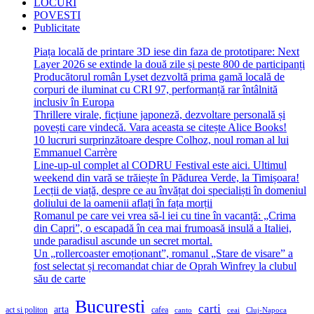
LOCURI
POVESTI
Publicitate
Piața locală de printare 3D iese din faza de prototipare: Next
Layer 2026 se extinde la două zile și peste 800 de participanți
Producătorul român Lyset dezvoltă prima gamă locală de
corpuri de iluminat cu CRI 97, performanță rar întâlnită
inclusiv în Europa
Thrillere virale, ficțiune japoneză, dezvoltare personală și
povești care vindecă. Vara aceasta se citește Alice Books!
10 lucruri surprinzătoare despre Colhoz, noul roman al lui
Emmanuel Carrère
Line-up-ul complet al CODRU Festival este aici. Ultimul
weekend din vară se trăiește în Pădurea Verde, la Timișoara!
Lecții de viață, despre ce au învățat doi specialiști în domeniul
doliului de la oamenii aflați în fața morții
Romanul pe care vei vrea să-l iei cu tine în vacanță: „Crima
din Capri”, o escapadă în cea mai frumoasă insulă a Italiei,
unde paradisul ascunde un secret mortal.
Un „rollercoaster emoționant”, romanul „Stare de visare” a
fost selectat și recomandat chiar de Oprah Winfrey la clubul
său de carte
Bucuresti
carti
arta
act si politon
cafea
canto
ceai
Cluj-Napoca