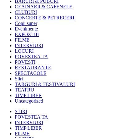
BARURI & PUBURI
CEAINARII & CAFENELE
CLUBURI
CONCERTE & PETRECERI
Copii super
Evenimente
EXPOZITII
FILME
INTERVIURI
LOCURI
POVESTEA TA
POVESTI
RESTAURANTE
SPECTACOLE
Stiri
TARGURI & FESTIVALURI
TEATRU
TIMP LIBER
Uncategorized
STIRI
POVESTEA TA
INTERVIURI
TIMP LIBER
FILME