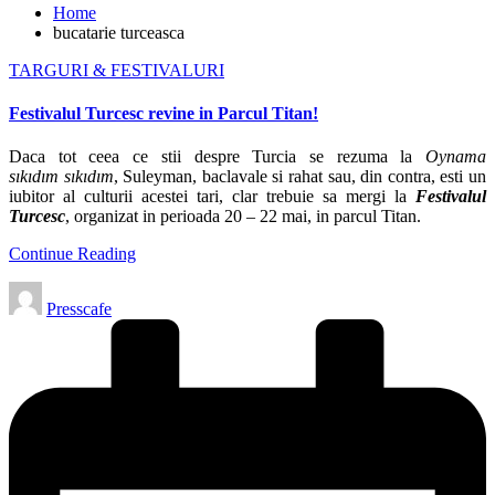
Home
bucatarie turceasca
Posted
TARGURI & FESTIVALURI
in
Festivalul Turcesc revine in Parcul Titan!
Daca tot ceea ce stii despre Turcia se rezuma la
Oynama
sıkıdım sıkıdım
, Suleyman, baclavale si rahat sau, din contra, esti un
iubitor al culturii acestei tari, clar trebuie sa mergi la
Festivalul
Turcesc
, organizat in perioada 20 – 22 mai, in parcul Titan.
Continue Reading
Posted
Presscafe
by