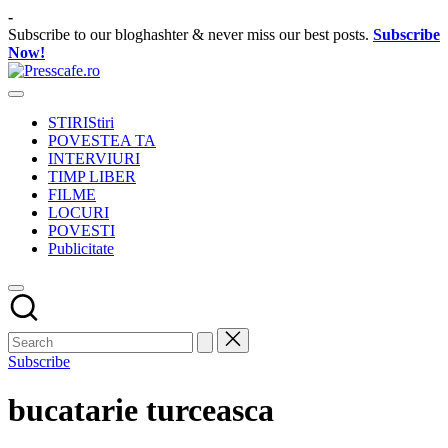
Skip
-
to
Subscribe to our bloghashter & never miss our best posts.
Subscribe
content
Now!
Presscafe.ro
Cafeneau
experientelor
STIRI
Stiri
urbane
POVESTEA TA
INTERVIURI
TIMP LIBER
FILME
LOCURI
POVESTI
Publicitate
Subscribe
bucatarie turceasca