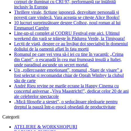
corpuri de iluminat cu CRI 97, performanță rar întâlnită
inclusiv în Europa
Thrillere virale, ficțiune japoneză, dezvoltare personală și
povești care vindecă. Vara aceasta se citește Alice Books!
10 lucruri surprinzătoare despre Colhoz, noul roman al lui
Emmanuel Carrère
Line-up-ul complet al CODRU Festival este aici. Ultimul
weekend din vară se trăiește în Pădurea Verde, la Timișoara!
Lecții de viață, despre ce au învățat doi specialiști în domeniul
doliului de la oamenii aflați în fața morții
Romanul pe care vei vrea să-l iei cu tine în vacanță: „Crima
din Capri”, o escapadă în cea mai frumoasă insulă a Italiei,
unde paradisul ascunde un secret mortal.
Un „rollercoaster emoționant”, romanul „Stare de visare” a
fost selectat și recomandat chiar de Oprah Winfrey la clubul
său de carte
André Rieu revine pe marile ecrane la Happy Cinema cu
concertul aniversar „Viva Maastricht!”, dedicat celor 20 de ani
ale celebrelor spectacole
„Mică filosofie a siestei”, o seducătoare pledoarie pentru
dreptul la pauză într-o epocă obsedată de productivitate
Categorii
ATELIERE & WORKSHOPURI