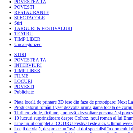
POVESTEA TA
POVESTI
RESTAURANTE
SPECTACOLE
Stiri
TARGURI & FESTIVALURI
TEATRU
TIMP LIBER
Uncategorized
STIRI
POVESTEA TA
INTERVIURI
TIMP LIBER
FILME
LOCURI
POVESTI
Publicitate
Piața locală de printare 3D iese din faza de prototipare: Next La
Producătorul român Lyset dezvoltă prima gamă locală de corpuri
Thrillere virale, ficțiune japoneză, dezvoltare personală și pove
10 lucruri surprinzătoare despre Colhoz, noul roman al lui Em
Line-up-ul complet al CODRU Festival este aici. Ultimul weeken
Lecții de viață, despre ce au învățat doi specialiști în domeniul d