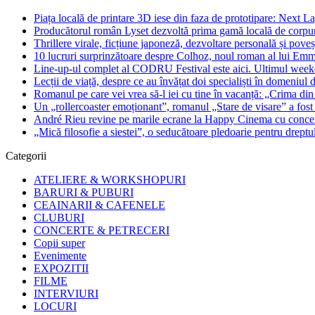
Piața locală de printare 3D iese din faza de prototipare: Next La
Producătorul român Lyset dezvoltă prima gamă locală de corpuri
Thrillere virale, ficțiune japoneză, dezvoltare personală și pove
10 lucruri surprinzătoare despre Colhoz, noul roman al lui Em
Line-up-ul complet al CODRU Festival este aici. Ultimul weeken
Lecții de viață, despre ce au învățat doi specialiști în domeniul d
Romanul pe care vei vrea să-l iei cu tine în vacanță: „Crima din
Un „rollercoaster emoționant”, romanul „Stare de visare” a fost
André Rieu revine pe marile ecrane la Happy Cinema cu concertu
„Mică filosofie a siestei”, o seducătoare pledoarie pentru dreptu
Categorii
ATELIERE & WORKSHOPURI
BARURI & PUBURI
CEAINARII & CAFENELE
CLUBURI
CONCERTE & PETRECERI
Copii super
Evenimente
EXPOZITII
FILME
INTERVIURI
LOCURI