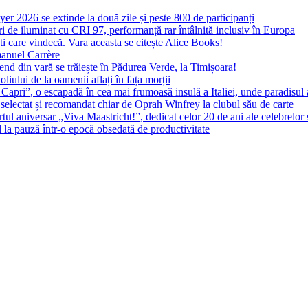
yer 2026 se extinde la două zile și peste 800 de participanți
 de iluminat cu CRI 97, performanță rar întâlnită inclusiv în Europa
ști care vindecă. Vara aceasta se citește Alice Books!
manuel Carrère
d din vară se trăiește în Pădurea Verde, la Timișoara!
oliului de la oamenii aflați în fața morții
 Capri”, o escapadă în cea mai frumoasă insulă a Italiei, unde paradisul
 selectat și recomandat chiar de Oprah Winfrey la clubul său de carte
l aniversar „Viva Maastricht!”, dedicat celor 20 de ani ale celebrelor 
l la pauză într-o epocă obsedată de productivitate