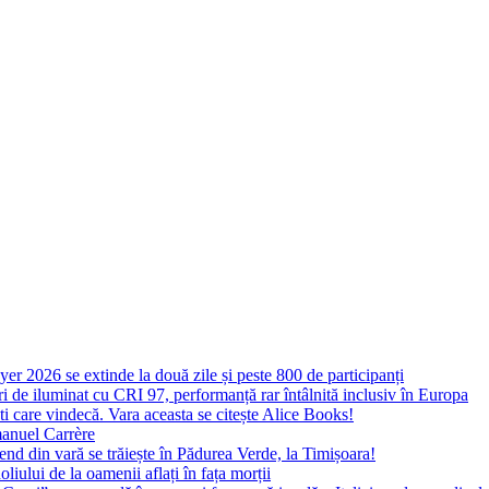
yer 2026 se extinde la două zile și peste 800 de participanți
 de iluminat cu CRI 97, performanță rar întâlnită inclusiv în Europa
ști care vindecă. Vara aceasta se citește Alice Books!
manuel Carrère
d din vară se trăiește în Pădurea Verde, la Timișoara!
oliului de la oamenii aflați în fața morții