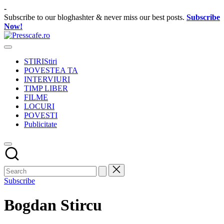
Skip
-
to
Subscribe to our bloghashter & never miss our best posts.
Subscribe
content
Now!
Presscafe.ro
Cafeneau
experientelor
STIRI
Stiri
urbane
POVESTEA TA
INTERVIURI
TIMP LIBER
FILME
LOCURI
POVESTI
Publicitate
Subscribe
Bogdan Stircu