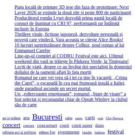
Piața locală de printare 3D iese din faza de prototipare: Next
Layer 2026 se extinde la două zile și peste 800 de participanți
Producătorul român Lyset dezvoltă prima gamă locală de
corpuri de iluminat cu CRI 97, performanță rar întâlnită
inclusiv în Europa
Thrillere virale, ficțiune japoneză, dezvoltare personală și
povești care vindecă. Vara aceasta se citește Alice Books!
10 lucruri surprinzătoare despre Colhoz, noul roman al lui
Emmanuel Carrère
Line-up-ul complet al CODRU Festival este aici. Ultimul
weekend din vară se trăiește în Pădurea Verde, la Timișoara!
Lecții de viață, despre ce au învățat doi specialiști în domeniul
doliului de la oamenii aflați în fața morții
Romanul pe care vei vrea să-l iei cu tine în vacanță: „Crima
din Capri”, o escapadă în cea mai frumoasă insulă a Italiei,
unde paradisul ascunde un secret mortal.
Un „rollercoaster emoționant”, romanul „Stare de visare” a
fost selectat și recomandat chiar de Oprah Winfrey la clubul
său de carte
Bucuresti
carti
arta
act si politon
cafea
canto
ceai
Cluj-Napoca
concert
concursuri
copii
copii super
dans
concurs
festival
evenimente
editura act si politon
editura Trei
familie
fashion