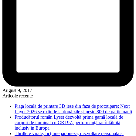
August 9, 2017
Articole recente
Piața locală de printare 3D iese din faza de prototipare: Next
Layer 2026 se extinde la două zile și peste 800 de participanți
Producătorul român Lyset dezvoltă prima gamă locală de
corpuri de iluminat cu CRI 97, performanță rar întâlnită
inclusiv în Europa
Thrillere virale, ficțiune japoneză, dezvoltare personală și