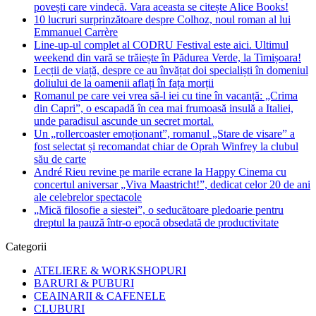
povești care vindecă. Vara aceasta se citește Alice Books!
10 lucruri surprinzătoare despre Colhoz, noul roman al lui
Emmanuel Carrère
Line-up-ul complet al CODRU Festival este aici. Ultimul
weekend din vară se trăiește în Pădurea Verde, la Timișoara!
Lecții de viață, despre ce au învățat doi specialiști în domeniul
doliului de la oamenii aflați în fața morții
Romanul pe care vei vrea să-l iei cu tine în vacanță: „Crima
din Capri”, o escapadă în cea mai frumoasă insulă a Italiei,
unde paradisul ascunde un secret mortal.
Un „rollercoaster emoționant”, romanul „Stare de visare” a
fost selectat și recomandat chiar de Oprah Winfrey la clubul
său de carte
André Rieu revine pe marile ecrane la Happy Cinema cu
concertul aniversar „Viva Maastricht!”, dedicat celor 20 de ani
ale celebrelor spectacole
„Mică filosofie a siestei”, o seducătoare pledoarie pentru
dreptul la pauză într-o epocă obsedată de productivitate
Categorii
ATELIERE & WORKSHOPURI
BARURI & PUBURI
CEAINARII & CAFENELE
CLUBURI