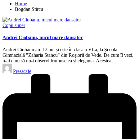
Home
Bogdan Stircu
Posted
Copii super
in
Andrei Ciobanu, micul mare dansator
Andrei Ciobanu are 12 ani și este în clasa a VI-a, la Școala
Gimnazială "Zaharia Stancu" din Roșiorii de Vede. De cum îl vezi,
n-ai cum să nu-i observi frumusețea și eleganța. Acestea…
Posted
Presscafe
by