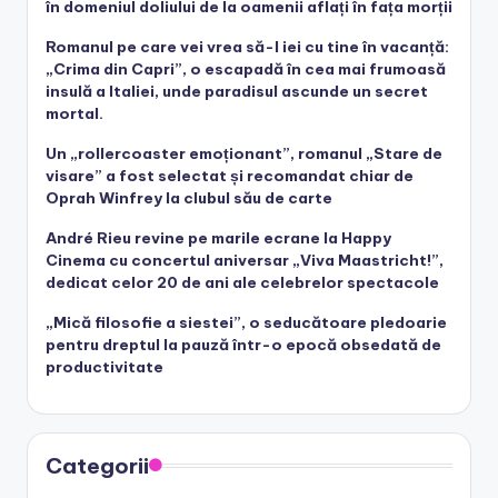
în domeniul doliului de la oamenii aflați în fața morții
Romanul pe care vei vrea să-l iei cu tine în vacanță:
„Crima din Capri”, o escapadă în cea mai frumoasă
insulă a Italiei, unde paradisul ascunde un secret
mortal.
Un „rollercoaster emoționant”, romanul „Stare de
visare” a fost selectat și recomandat chiar de
Oprah Winfrey la clubul său de carte
André Rieu revine pe marile ecrane la Happy
Cinema cu concertul aniversar „Viva Maastricht!”,
dedicat celor 20 de ani ale celebrelor spectacole
„Mică filosofie a siestei”, o seducătoare pledoarie
pentru dreptul la pauză într-o epocă obsedată de
productivitate
Categorii