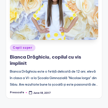
e
.
r
o
Posted
Copii super
in
Bianca Drăghiciu, copilul cu vis
împlinit
Bianca Drăghiciu este o fetiță delicată de 12 ani, elevă
în clasa a VI-a la Școala Gimnazială "Nicolae Iorga" din
Sibiu. Are rezultate bune la școală și este pasionată de…
Presscafe
June 18, 2017
Posted
by