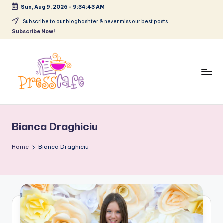
Sun, Aug 9, 2026
-
9:34:44 AM
Skip
Subscribe to our bloghashter & never miss our best posts.
Subscribe Now!
to
content
P
Cafeneau
r
experientelor
Bianca Draghiciu
urbane
e
s
Home
Bianca Draghiciu
s
c
a
f