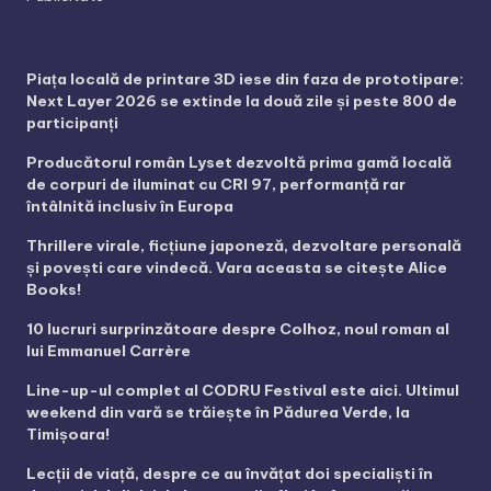
Piața locală de printare 3D iese din faza de prototipare:
Next Layer 2026 se extinde la două zile și peste 800 de
participanți
Producătorul român Lyset dezvoltă prima gamă locală
de corpuri de iluminat cu CRI 97, performanță rar
întâlnită inclusiv în Europa
Thrillere virale, ficțiune japoneză, dezvoltare personală
și povești care vindecă. Vara aceasta se citește Alice
Books!
10 lucruri surprinzătoare despre Colhoz, noul roman al
lui Emmanuel Carrère
Line-up-ul complet al CODRU Festival este aici. Ultimul
weekend din vară se trăiește în Pădurea Verde, la
Timișoara!
Lecții de viață, despre ce au învățat doi specialiști în