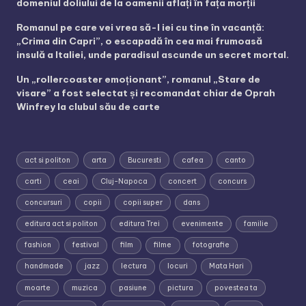
domeniul doliului de la oamenii aflați în fața morții
Romanul pe care vei vrea să-l iei cu tine în vacanță:
„Crima din Capri”, o escapadă în cea mai frumoasă
insulă a Italiei, unde paradisul ascunde un secret mortal.
Un „rollercoaster emoționant”, romanul „Stare de
visare” a fost selectat și recomandat chiar de Oprah
Winfrey la clubul său de carte
act si politon
arta
Bucuresti
cafea
canto
carti
ceai
Cluj-Napoca
concert
concurs
concursuri
copii
copii super
dans
editura act si politon
editura Trei
evenimente
familie
fashion
festival
film
filme
fotografie
handmade
jazz
lectura
locuri
Mata Hari
moarte
muzica
pasiune
pictura
povestea ta