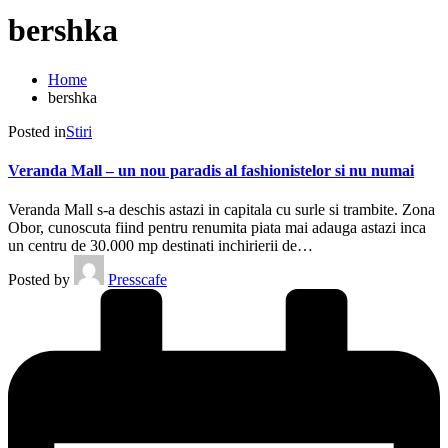
bershka
Home
bershka
Posted in
Stiri
Veranda Mall – un nou paradis al fashionistelor si nu numai
Veranda Mall s-a deschis astazi in capitala cu surle si trambite. Zona
Obor, cunoscuta fiind pentru renumita piata mai adauga astazi inca
un centru de 30.000 mp destinati inchirierii de…
Posted by
Presscafe