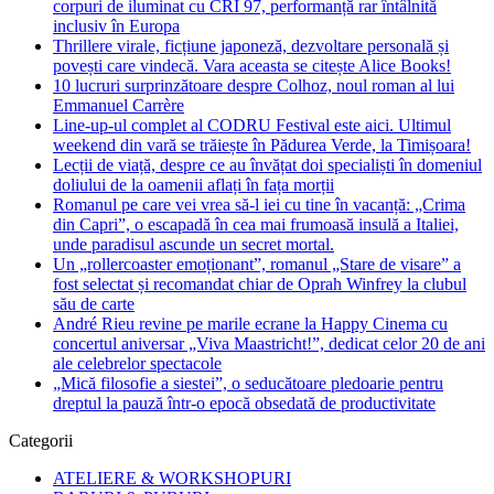
corpuri de iluminat cu CRI 97, performanță rar întâlnită
inclusiv în Europa
Thrillere virale, ficțiune japoneză, dezvoltare personală și
povești care vindecă. Vara aceasta se citește Alice Books!
10 lucruri surprinzătoare despre Colhoz, noul roman al lui
Emmanuel Carrère
Line-up-ul complet al CODRU Festival este aici. Ultimul
weekend din vară se trăiește în Pădurea Verde, la Timișoara!
Lecții de viață, despre ce au învățat doi specialiști în domeniul
doliului de la oamenii aflați în fața morții
Romanul pe care vei vrea să-l iei cu tine în vacanță: „Crima
din Capri”, o escapadă în cea mai frumoasă insulă a Italiei,
unde paradisul ascunde un secret mortal.
Un „rollercoaster emoționant”, romanul „Stare de visare” a
fost selectat și recomandat chiar de Oprah Winfrey la clubul
său de carte
André Rieu revine pe marile ecrane la Happy Cinema cu
concertul aniversar „Viva Maastricht!”, dedicat celor 20 de ani
ale celebrelor spectacole
„Mică filosofie a siestei”, o seducătoare pledoarie pentru
dreptul la pauză într-o epocă obsedată de productivitate
Categorii
ATELIERE & WORKSHOPURI