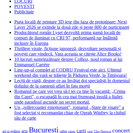
LOCURI
POVESTI
Publicitate
Piața locală de printare 3D iese din faza de prototipare: Next
Layer 2026 se extinde la două zile și peste 800 de participanți
Producătorul român Lyset dezvoltă prima gamă locală de
corpuri de iluminat cu CRI 97, performanță rar întâlnită
inclusiv în Europa
Thrillere virale, ficțiune japoneză, dezvoltare personală și
povești care vindecă. Vara aceasta se citește Alice Books!
10 lucruri surprinzătoare despre Colhoz, noul roman al lui
Emmanuel Carrère
Line-up-ul complet al CODRU Festival este aici. Ultimul
weekend din vară se trăiește în Pădurea Verde, la Timișoara!
Lecții de viață, despre ce au învățat doi specialiști în domeniul
doliului de la oamenii aflați în fața morții
Romanul pe care vei vrea să-l iei cu tine în vacanță: „Crima
din Capri”, o escapadă în cea mai frumoasă insulă a Italiei,
unde paradisul ascunde un secret mortal.
Un „rollercoaster emoționant”, romanul „Stare de visare” a
fost selectat și recomandat chiar de Oprah Winfrey la clubul
său de carte
Bucuresti
concert
carti
arta
act si politon
cafea
canto
ceai
Cluj-Napoca