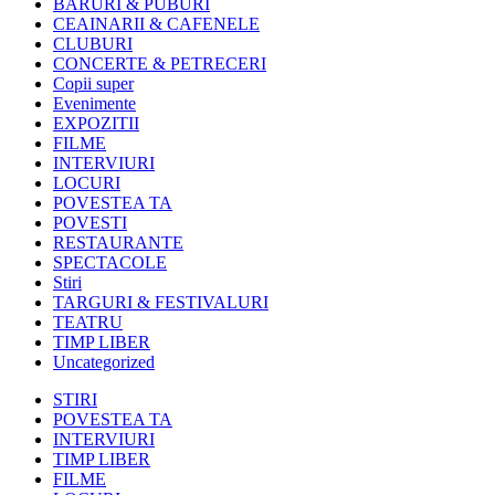
BARURI & PUBURI
CEAINARII & CAFENELE
CLUBURI
CONCERTE & PETRECERI
Copii super
Evenimente
EXPOZITII
FILME
INTERVIURI
LOCURI
POVESTEA TA
POVESTI
RESTAURANTE
SPECTACOLE
Stiri
TARGURI & FESTIVALURI
TEATRU
TIMP LIBER
Uncategorized
STIRI
POVESTEA TA
INTERVIURI
TIMP LIBER
FILME