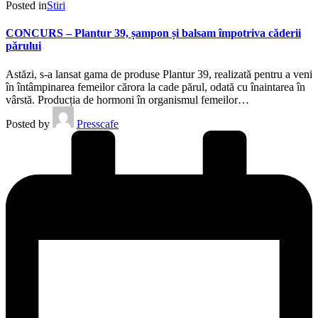
Posted in
Stiri
CONCURS – Plantur 39, șampon și balsam împotriva căderii
părului
Astăzi, s-a lansat gama de produse Plantur 39, realizată pentru a veni
în întâmpinarea femeilor cărora la cade părul, odată cu înaintarea în
vârstă. Producția de hormoni în organismul femeilor…
Posted by
Presscafe