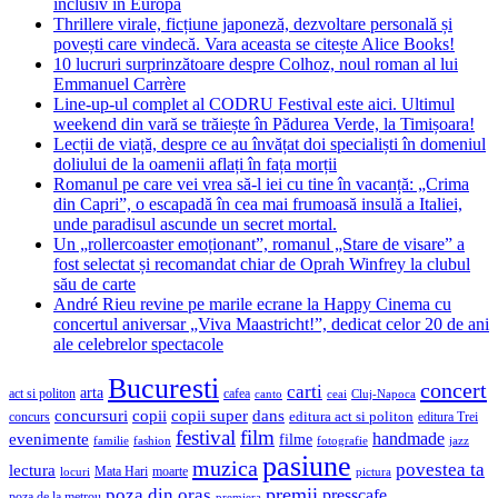
inclusiv în Europa
Thrillere virale, ficțiune japoneză, dezvoltare personală și
povești care vindecă. Vara aceasta se citește Alice Books!
10 lucruri surprinzătoare despre Colhoz, noul roman al lui
Emmanuel Carrère
Line-up-ul complet al CODRU Festival este aici. Ultimul
weekend din vară se trăiește în Pădurea Verde, la Timișoara!
Lecții de viață, despre ce au învățat doi specialiști în domeniul
doliului de la oamenii aflați în fața morții
Romanul pe care vei vrea să-l iei cu tine în vacanță: „Crima
din Capri”, o escapadă în cea mai frumoasă insulă a Italiei,
unde paradisul ascunde un secret mortal.
Un „rollercoaster emoționant”, romanul „Stare de visare” a
fost selectat și recomandat chiar de Oprah Winfrey la clubul
său de carte
André Rieu revine pe marile ecrane la Happy Cinema cu
concertul aniversar „Viva Maastricht!”, dedicat celor 20 de ani
ale celebrelor spectacole
Bucuresti
concert
carti
arta
act si politon
cafea
canto
ceai
Cluj-Napoca
concursuri
copii
copii super
dans
concurs
editura act si politon
editura Trei
festival
film
evenimente
handmade
filme
familie
fashion
fotografie
jazz
pasiune
muzica
povestea ta
lectura
Mata Hari
moarte
locuri
pictura
premii
poza din oras
presscafe
poza de la metrou
premiera