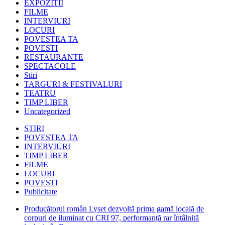
EXPOZITII
FILME
INTERVIURI
LOCURI
POVESTEA TA
POVESTI
RESTAURANTE
SPECTACOLE
Stiri
TARGURI & FESTIVALURI
TEATRU
TIMP LIBER
Uncategorized
STIRI
POVESTEA TA
INTERVIURI
TIMP LIBER
FILME
LOCURI
POVESTI
Publicitate
Producătorul român Lyset dezvoltă prima gamă locală de
corpuri de iluminat cu CRI 97, performanță rar întâlnită