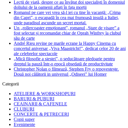
Lecții de viață, despre ce au învățat doi specialiști în domeniul
doliului de la oamenii aflați în fața morții
Romanul pe care vei vrea să-l iei cu tine în vacanță: „Crima
din Capri”, o escapadă în cea mai frumoasă insulă a Italiei,
unde paradisul ascunde un secret mortal.
Un „rollercoaster emoționant”, romanul „Stare de visare” a
fost selectat și recomandat chiar de Oprah Winfrey la clubul
său de carte
André Rieu revine pe marile ecrane la Happy Cinema cu
concertul aniversar „Viva Maastricht!”, dedicat celor 20 de ani
ale celebrelor spectacole
„Mică filosofie a siestei”, o seducătoare pledoarie pentru
dreptul la pauză într-o epocă obsedată de productivitate
Christopher Nolan o filmează, Stephen Fry o repovestește.
Două noi călătorii in universul „Odiseei” lui Homer
Categorii
ATELIERE & WORKSHOPURI
BARURI & PUBURI
CEAINARII & CAFENELE
CLUBURI
CONCERTE & PETRECERI
Copii super
Evenimente