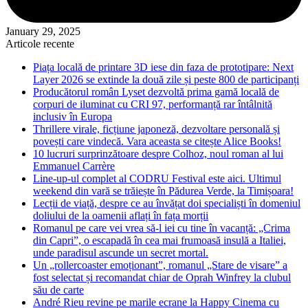
January 29, 2025
Articole recente
Piața locală de printare 3D iese din faza de prototipare: Next
Layer 2026 se extinde la două zile și peste 800 de participanți
Producătorul român Lyset dezvoltă prima gamă locală de
corpuri de iluminat cu CRI 97, performanță rar întâlnită
inclusiv în Europa
Thrillere virale, ficțiune japoneză, dezvoltare personală și
povești care vindecă. Vara aceasta se citește Alice Books!
10 lucruri surprinzătoare despre Colhoz, noul roman al lui
Emmanuel Carrère
Line-up-ul complet al CODRU Festival este aici. Ultimul
weekend din vară se trăiește în Pădurea Verde, la Timișoara!
Lecții de viață, despre ce au învățat doi specialiști în domeniul
doliului de la oamenii aflați în fața morții
Romanul pe care vei vrea să-l iei cu tine în vacanță: „Crima
din Capri”, o escapadă în cea mai frumoasă insulă a Italiei,
unde paradisul ascunde un secret mortal.
Un „rollercoaster emoționant”, romanul „Stare de visare” a
fost selectat și recomandat chiar de Oprah Winfrey la clubul
său de carte
André Rieu revine pe marile ecrane la Happy Cinema cu