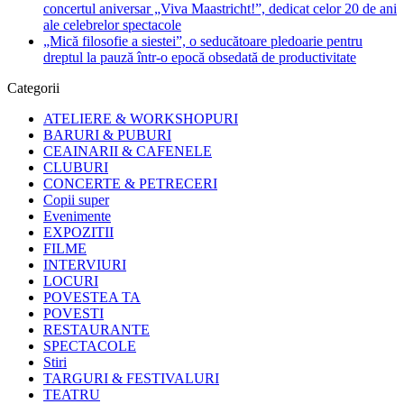
concertul aniversar „Viva Maastricht!”, dedicat celor 20 de ani
ale celebrelor spectacole
„Mică filosofie a siestei”, o seducătoare pledoarie pentru
dreptul la pauză într-o epocă obsedată de productivitate
Categorii
ATELIERE & WORKSHOPURI
BARURI & PUBURI
CEAINARII & CAFENELE
CLUBURI
CONCERTE & PETRECERI
Copii super
Evenimente
EXPOZITII
FILME
INTERVIURI
LOCURI
POVESTEA TA
POVESTI
RESTAURANTE
SPECTACOLE
Stiri
TARGURI & FESTIVALURI
TEATRU