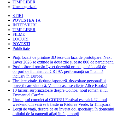
TIMP LIBER
Uncategorized
STIRI
POVESTEA TA
INTERVIURI
TIMP LIBER
FILME
LOCURI
POVESTI
Publicitate
Piața locală de printare 3D iese din faza de prototipare: Next
Layer 2026 se extinde la două zile și peste 800 de participanți
Producătorul român Lyset dezvoltă prima gamă locală de
corpuri de iluminat cu CRI 97, performanță rar întâlnită
inclusiv în Europa
Thrillere virale, ficțiune japoneză, dezvoltare personală și
povești care vindecă. Vara aceasta se citește Alice Books!
10 lucruri surprinzătoare despre Colhoz, noul roman al lui
Emmanuel Carrère
Line-up-ul complet al CODRU Festival este aici. Ultimul
weekend din vară se trăiește în Pădurea Verde, la Timișoara!
Lecții de viață, despre ce au învățat doi specialiști în domeniul
doliului de la oamenii aflați în fața morții