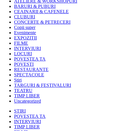
ATELIERE & WORKSHOPURI
BARURI & PUBURI
CEAINARII & CAFENELE
CLUBURI
CONCERTE & PETRECERI
Copii super
Evenimente
EXPOZITII
FILME
INTERVIURI
LOCURI
POVESTEA TA
POVESTI
RESTAURANTE
SPECTACOLE
Stiri
TARGURI & FESTIVALURI
TEATRU
TIMP LIBER
Uncategorized
STIRI
POVESTEA TA
INTERVIURI
TIMP LIBER