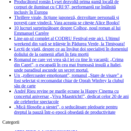
Producătorul român Lyset dezvoltă prima gamă locală de
corpuri de iluminat cu CRI 97, performanță rar întâlnită
inclusiv în Europa
Thrillere virale, ficțiune japoneză, dezvoltare personală și
povești care vindecă. Vara aceasta se citește Alice Books!
10 lucruri surprinzătoare despre Colhoz, noul roman al lui
Emmanuel Carrère
Line-up-ul complet al CODRU Festival este aici. Ultimul
weekend din vară se trăiește în Pădurea Verde, la Timișoara!
Lecții de viață, despre ce au învățat doi specialiști în domeniul
doliului de la oamenii aflați în fața morții
Romanul pe care vei vrea să-l iei cu tine în vacanță: „Crima
din Capri”, o escapadă în cea mai frumoasă insulă a Italiei,
unde paradisul ascunde un secret mortal.
Un „rollercoaster emoționant”, romanul „Stare de visare” a
fost selectat și recomandat chiar de Oprah Winfrey la clubul
său de carte
André Rieu revine pe marile ecrane la Happy Cinema cu
concertul aniversar „Viva Maastricht!”, dedicat celor 20 de ani
ale celebrelor spectacole
„Mică filosofie a siestei”, o seducătoare pledoarie pentru
dreptul la pauză într-o epocă obsedată de productivitate
Categorii