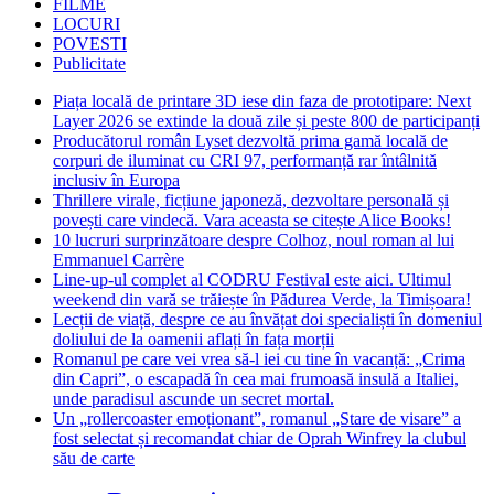
FILME
LOCURI
POVESTI
Publicitate
Piața locală de printare 3D iese din faza de prototipare: Next
Layer 2026 se extinde la două zile și peste 800 de participanți
Producătorul român Lyset dezvoltă prima gamă locală de
corpuri de iluminat cu CRI 97, performanță rar întâlnită
inclusiv în Europa
Thrillere virale, ficțiune japoneză, dezvoltare personală și
povești care vindecă. Vara aceasta se citește Alice Books!
10 lucruri surprinzătoare despre Colhoz, noul roman al lui
Emmanuel Carrère
Line-up-ul complet al CODRU Festival este aici. Ultimul
weekend din vară se trăiește în Pădurea Verde, la Timișoara!
Lecții de viață, despre ce au învățat doi specialiști în domeniul
doliului de la oamenii aflați în fața morții
Romanul pe care vei vrea să-l iei cu tine în vacanță: „Crima
din Capri”, o escapadă în cea mai frumoasă insulă a Italiei,
unde paradisul ascunde un secret mortal.
Un „rollercoaster emoționant”, romanul „Stare de visare” a
fost selectat și recomandat chiar de Oprah Winfrey la clubul
său de carte