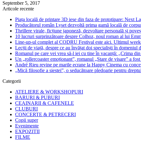
September 5, 2017
Articole recente
Piața locală de printare 3D iese din faza de prototipare: Next La
Producătorul român Lyset dezvoltă prima gamă locală de corpuri
Thrillere virale, ficțiune japoneză, dezvoltare personală și pove
10 lucruri surprinzătoare despre Colhoz, noul roman al lui Em
Line-up-ul complet al CODRU Festival este aici. Ultimul weeken
Lecții de viață, despre ce au învățat doi specialiști în domeniul d
Romanul pe care vei vrea să-l iei cu tine în vacanță: „Crima din
Un „rollercoaster emoționant”, romanul „Stare de visare” a fost
André Rieu revine pe marile ecrane la Happy Cinema cu concertu
„Mică filosofie a siestei”, o seducătoare pledoarie pentru dreptu
Categorii
ATELIERE & WORKSHOPURI
BARURI & PUBURI
CEAINARII & CAFENELE
CLUBURI
CONCERTE & PETRECERI
Copii super
Evenimente
EXPOZITII
FILME