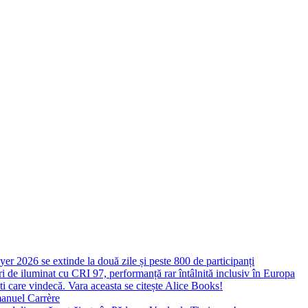
yer 2026 se extinde la două zile și peste 800 de participanți
 de iluminat cu CRI 97, performanță rar întâlnită inclusiv în Europa
ști care vindecă. Vara aceasta se citește Alice Books!
manuel Carrère