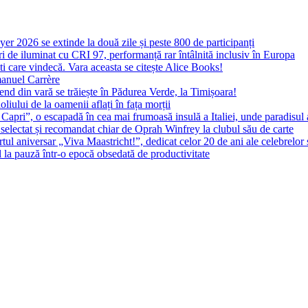
yer 2026 se extinde la două zile și peste 800 de participanți
 de iluminat cu CRI 97, performanță rar întâlnită inclusiv în Europa
ști care vindecă. Vara aceasta se citește Alice Books!
manuel Carrère
d din vară se trăiește în Pădurea Verde, la Timișoara!
oliului de la oamenii aflați în fața morții
 Capri”, o escapadă în cea mai frumoasă insulă a Italiei, unde paradisul
 selectat și recomandat chiar de Oprah Winfrey la clubul său de carte
l aniversar „Viva Maastricht!”, dedicat celor 20 de ani ale celebrelor 
l la pauză într-o epocă obsedată de productivitate