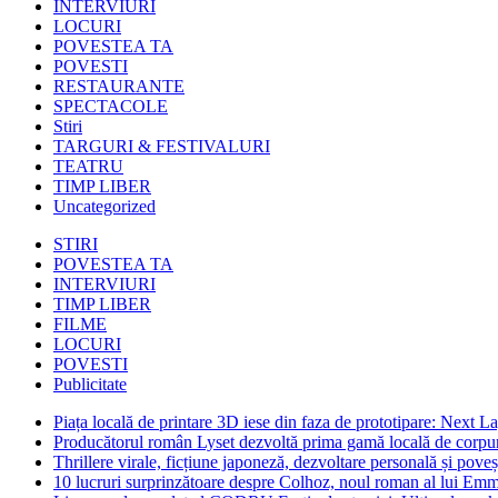
INTERVIURI
LOCURI
POVESTEA TA
POVESTI
RESTAURANTE
SPECTACOLE
Stiri
TARGURI & FESTIVALURI
TEATRU
TIMP LIBER
Uncategorized
STIRI
POVESTEA TA
INTERVIURI
TIMP LIBER
FILME
LOCURI
POVESTI
Publicitate
Piața locală de printare 3D iese din faza de prototipare: Next La
Producătorul român Lyset dezvoltă prima gamă locală de corpuri
Thrillere virale, ficțiune japoneză, dezvoltare personală și pove
10 lucruri surprinzătoare despre Colhoz, noul roman al lui Em