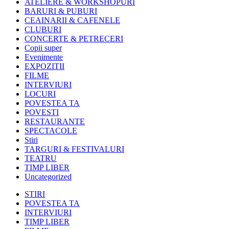
ATELIERE & WORKSHOPURI
BARURI & PUBURI
CEAINARII & CAFENELE
CLUBURI
CONCERTE & PETRECERI
Copii super
Evenimente
EXPOZITII
FILME
INTERVIURI
LOCURI
POVESTEA TA
POVESTI
RESTAURANTE
SPECTACOLE
Stiri
TARGURI & FESTIVALURI
TEATRU
TIMP LIBER
Uncategorized
STIRI
POVESTEA TA
INTERVIURI
TIMP LIBER