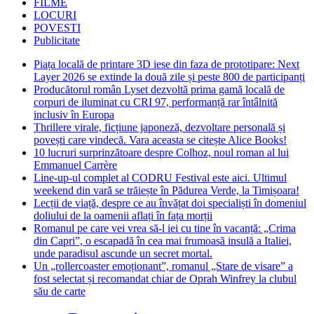
FILME
LOCURI
POVESTI
Publicitate
Piața locală de printare 3D iese din faza de prototipare: Next
Layer 2026 se extinde la două zile și peste 800 de participanți
Producătorul român Lyset dezvoltă prima gamă locală de
corpuri de iluminat cu CRI 97, performanță rar întâlnită
inclusiv în Europa
Thrillere virale, ficțiune japoneză, dezvoltare personală și
povești care vindecă. Vara aceasta se citește Alice Books!
10 lucruri surprinzătoare despre Colhoz, noul roman al lui
Emmanuel Carrère
Line-up-ul complet al CODRU Festival este aici. Ultimul
weekend din vară se trăiește în Pădurea Verde, la Timișoara!
Lecții de viață, despre ce au învățat doi specialiști în domeniul
doliului de la oamenii aflați în fața morții
Romanul pe care vei vrea să-l iei cu tine în vacanță: „Crima
din Capri”, o escapadă în cea mai frumoasă insulă a Italiei,
unde paradisul ascunde un secret mortal.
Un „rollercoaster emoționant”, romanul „Stare de visare” a
fost selectat și recomandat chiar de Oprah Winfrey la clubul
său de carte