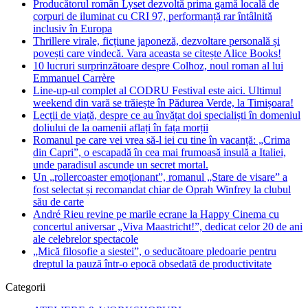
Producătorul român Lyset dezvoltă prima gamă locală de
corpuri de iluminat cu CRI 97, performanță rar întâlnită
inclusiv în Europa
Thrillere virale, ficțiune japoneză, dezvoltare personală și
povești care vindecă. Vara aceasta se citește Alice Books!
10 lucruri surprinzătoare despre Colhoz, noul roman al lui
Emmanuel Carrère
Line-up-ul complet al CODRU Festival este aici. Ultimul
weekend din vară se trăiește în Pădurea Verde, la Timișoara!
Lecții de viață, despre ce au învățat doi specialiști în domeniul
doliului de la oamenii aflați în fața morții
Romanul pe care vei vrea să-l iei cu tine în vacanță: „Crima
din Capri”, o escapadă în cea mai frumoasă insulă a Italiei,
unde paradisul ascunde un secret mortal.
Un „rollercoaster emoționant”, romanul „Stare de visare” a
fost selectat și recomandat chiar de Oprah Winfrey la clubul
său de carte
André Rieu revine pe marile ecrane la Happy Cinema cu
concertul aniversar „Viva Maastricht!”, dedicat celor 20 de ani
ale celebrelor spectacole
„Mică filosofie a siestei”, o seducătoare pledoarie pentru
dreptul la pauză într-o epocă obsedată de productivitate
Categorii