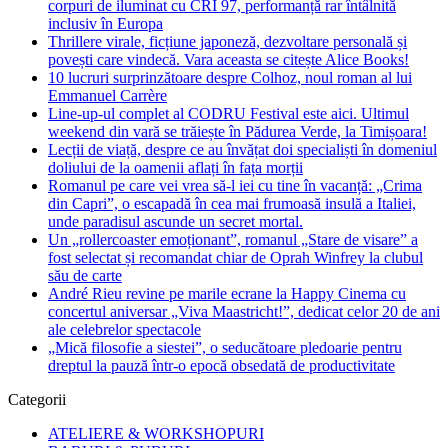
corpuri de iluminat cu CRI 97, performanță rar întâlnită
inclusiv în Europa
Thrillere virale, ficțiune japoneză, dezvoltare personală și
povești care vindecă. Vara aceasta se citește Alice Books!
10 lucruri surprinzătoare despre Colhoz, noul roman al lui
Emmanuel Carrère
Line-up-ul complet al CODRU Festival este aici. Ultimul
weekend din vară se trăiește în Pădurea Verde, la Timișoara!
Lecții de viață, despre ce au învățat doi specialiști în domeniul
doliului de la oamenii aflați în fața morții
Romanul pe care vei vrea să-l iei cu tine în vacanță: „Crima
din Capri”, o escapadă în cea mai frumoasă insulă a Italiei,
unde paradisul ascunde un secret mortal.
Un „rollercoaster emoționant”, romanul „Stare de visare” a
fost selectat și recomandat chiar de Oprah Winfrey la clubul
său de carte
André Rieu revine pe marile ecrane la Happy Cinema cu
concertul aniversar „Viva Maastricht!”, dedicat celor 20 de ani
ale celebrelor spectacole
„Mică filosofie a siestei”, o seducătoare pledoarie pentru
dreptul la pauză într-o epocă obsedată de productivitate
Categorii
ATELIERE & WORKSHOPURI