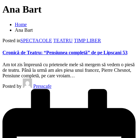
Ana Bart
Home
Ana Bart
Posted in
SPECTACOLE
TEATRU
TIMP LIBER
Cronică de Teatru: “Pensiunea completă” de pe Lipscani 53
Am tot zis împreună cu prietenele mele să mergem să vedem o piesă
de teatru. Până la urmă am ales piesa unui francez, Pierre Chesnot,
Pensiune completă, pe care vroiam…
Posted by
Presscafe