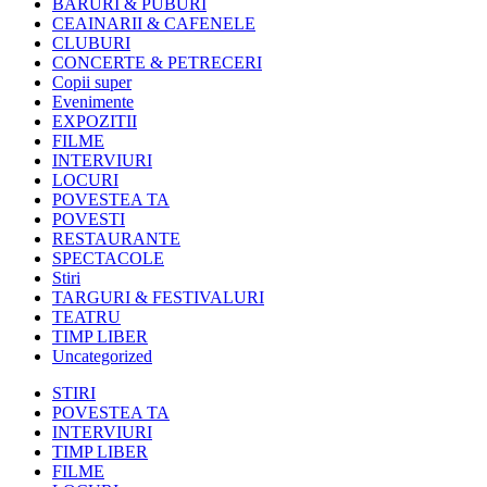
BARURI & PUBURI
CEAINARII & CAFENELE
CLUBURI
CONCERTE & PETRECERI
Copii super
Evenimente
EXPOZITII
FILME
INTERVIURI
LOCURI
POVESTEA TA
POVESTI
RESTAURANTE
SPECTACOLE
Stiri
TARGURI & FESTIVALURI
TEATRU
TIMP LIBER
Uncategorized
STIRI
POVESTEA TA
INTERVIURI
TIMP LIBER
FILME