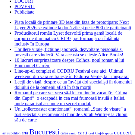
LOCURI
POVESTI
Publicitate
Piața locală de printare 3D iese din faza de prototipare: Next
Layer 2026 se extinde la două zile și peste 800 de participanți
Producătorul român Lyset dezvoltă prima gamă locală de
corpuri de iluminat cu CRI 97, performanță rar întâlnită
inclusiv în Europa
Thrillere virale, ficțiune japoneză, dezvoltare personală și
povești care vindecă. Vara aceasta se citește Alice Books!
10 lucruri surprinzătoare despre Colhoz, noul roman al lui
Emmanuel Carrère
Line-up-ul complet al CODRU Festival este aici. Ultimul
weekend din vară se trăiește în Pădurea Verde, la Timișoara!
Lecții de viață, despre ce au învățat doi specialiști în domeniul
doliului de la oamenii aflați în fața morții
Romanul pe care vei vrea să-l iei cu tine în vacanță: „Crima
din Capri”, o escapadă în cea mai frumoasă insulă a Italiei,
unde paradisul ascunde un secret mortal.
Un „rollercoaster emoționant”, romanul „Stare de visare” a
fost selectat și recomandat chiar de Oprah Winfrey la clubul
său de carte
Bucuresti
concert
carti
arta
act si politon
cafea
canto
ceai
Cluj-Napoca