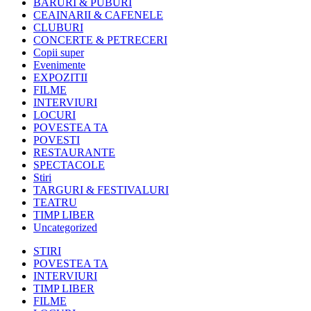
BARURI & PUBURI
CEAINARII & CAFENELE
CLUBURI
CONCERTE & PETRECERI
Copii super
Evenimente
EXPOZITII
FILME
INTERVIURI
LOCURI
POVESTEA TA
POVESTI
RESTAURANTE
SPECTACOLE
Stiri
TARGURI & FESTIVALURI
TEATRU
TIMP LIBER
Uncategorized
STIRI
POVESTEA TA
INTERVIURI
TIMP LIBER
FILME