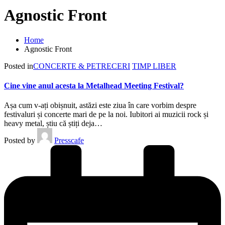
Agnostic Front
Home
Agnostic Front
Posted in
CONCERTE & PETRECERI
TIMP LIBER
Cine vine anul acesta la Metalhead Meeting Festival?
Așa cum v-ați obișnuit, astăzi este ziua în care vorbim despre
festivaluri și concerte mari de pe la noi. Iubitori ai muzicii rock și
heavy metal, știu că știți deja…
Posted by
Presscafe