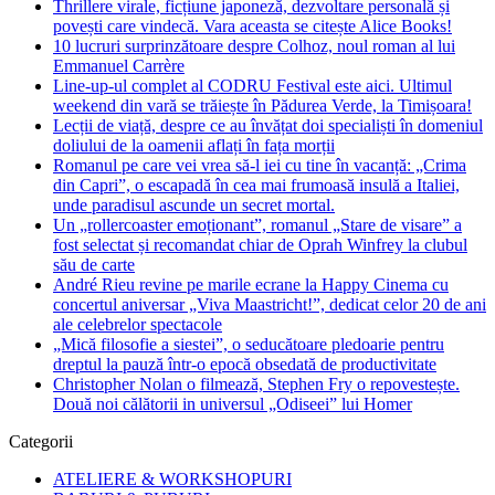
Thrillere virale, ficțiune japoneză, dezvoltare personală și
povești care vindecă. Vara aceasta se citește Alice Books!
10 lucruri surprinzătoare despre Colhoz, noul roman al lui
Emmanuel Carrère
Line-up-ul complet al CODRU Festival este aici. Ultimul
weekend din vară se trăiește în Pădurea Verde, la Timișoara!
Lecții de viață, despre ce au învățat doi specialiști în domeniul
doliului de la oamenii aflați în fața morții
Romanul pe care vei vrea să-l iei cu tine în vacanță: „Crima
din Capri”, o escapadă în cea mai frumoasă insulă a Italiei,
unde paradisul ascunde un secret mortal.
Un „rollercoaster emoționant”, romanul „Stare de visare” a
fost selectat și recomandat chiar de Oprah Winfrey la clubul
său de carte
André Rieu revine pe marile ecrane la Happy Cinema cu
concertul aniversar „Viva Maastricht!”, dedicat celor 20 de ani
ale celebrelor spectacole
„Mică filosofie a siestei”, o seducătoare pledoarie pentru
dreptul la pauză într-o epocă obsedată de productivitate
Christopher Nolan o filmează, Stephen Fry o repovestește.
Două noi călătorii in universul „Odiseei” lui Homer
Categorii
ATELIERE & WORKSHOPURI