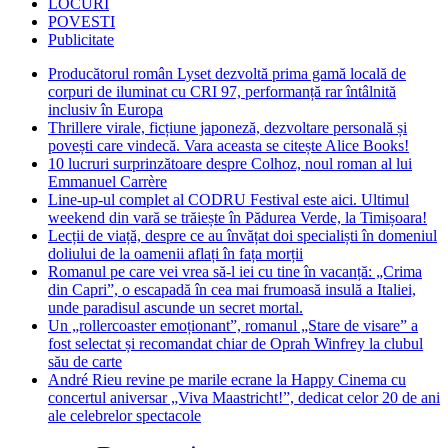
LOCURI
POVESTI
Publicitate
Producătorul român Lyset dezvoltă prima gamă locală de
corpuri de iluminat cu CRI 97, performanță rar întâlnită
inclusiv în Europa
Thrillere virale, ficțiune japoneză, dezvoltare personală și
povești care vindecă. Vara aceasta se citește Alice Books!
10 lucruri surprinzătoare despre Colhoz, noul roman al lui
Emmanuel Carrère
Line-up-ul complet al CODRU Festival este aici. Ultimul
weekend din vară se trăiește în Pădurea Verde, la Timișoara!
Lecții de viață, despre ce au învățat doi specialiști în domeniul
doliului de la oamenii aflați în fața morții
Romanul pe care vei vrea să-l iei cu tine în vacanță: „Crima
din Capri”, o escapadă în cea mai frumoasă insulă a Italiei,
unde paradisul ascunde un secret mortal.
Un „rollercoaster emoționant”, romanul „Stare de visare” a
fost selectat și recomandat chiar de Oprah Winfrey la clubul
său de carte
André Rieu revine pe marile ecrane la Happy Cinema cu
concertul aniversar „Viva Maastricht!”, dedicat celor 20 de ani
ale celebrelor spectacole