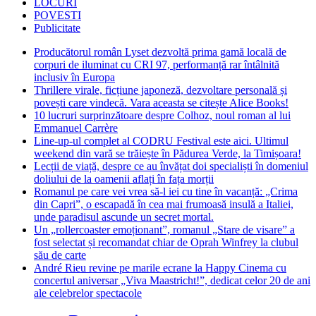
LOCURI
POVESTI
Publicitate
Producătorul român Lyset dezvoltă prima gamă locală de
corpuri de iluminat cu CRI 97, performanță rar întâlnită
inclusiv în Europa
Thrillere virale, ficțiune japoneză, dezvoltare personală și
povești care vindecă. Vara aceasta se citește Alice Books!
10 lucruri surprinzătoare despre Colhoz, noul roman al lui
Emmanuel Carrère
Line-up-ul complet al CODRU Festival este aici. Ultimul
weekend din vară se trăiește în Pădurea Verde, la Timișoara!
Lecții de viață, despre ce au învățat doi specialiști în domeniul
doliului de la oamenii aflați în fața morții
Romanul pe care vei vrea să-l iei cu tine în vacanță: „Crima
din Capri”, o escapadă în cea mai frumoasă insulă a Italiei,
unde paradisul ascunde un secret mortal.
Un „rollercoaster emoționant”, romanul „Stare de visare” a
fost selectat și recomandat chiar de Oprah Winfrey la clubul
său de carte
André Rieu revine pe marile ecrane la Happy Cinema cu
concertul aniversar „Viva Maastricht!”, dedicat celor 20 de ani
ale celebrelor spectacole