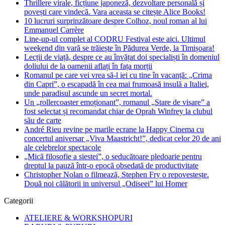
Thrillere virale, ficțiune japoneză, dezvoltare personală și
povești care vindecă. Vara aceasta se citește Alice Books!
10 lucruri surprinzătoare despre Colhoz, noul roman al lui
Emmanuel Carrère
Line-up-ul complet al CODRU Festival este aici. Ultimul
weekend din vară se trăiește în Pădurea Verde, la Timișoara!
Lecții de viață, despre ce au învățat doi specialiști în domeniul
doliului de la oamenii aflați în fața morții
Romanul pe care vei vrea să-l iei cu tine în vacanță: „Crima
din Capri”, o escapadă în cea mai frumoasă insulă a Italiei,
unde paradisul ascunde un secret mortal.
Un „rollercoaster emoționant”, romanul „Stare de visare” a
fost selectat și recomandat chiar de Oprah Winfrey la clubul
său de carte
André Rieu revine pe marile ecrane la Happy Cinema cu
concertul aniversar „Viva Maastricht!”, dedicat celor 20 de ani
ale celebrelor spectacole
„Mică filosofie a siestei”, o seducătoare pledoarie pentru
dreptul la pauză într-o epocă obsedată de productivitate
Christopher Nolan o filmează, Stephen Fry o repovestește.
Două noi călătorii in universul „Odiseei” lui Homer
Categorii
ATELIERE & WORKSHOPURI