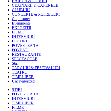
BARURI & PUBURI
CEAINARII & CAFENELE
CLUBURI
CONCERTE & PETRECERI
Copii super
Evenimente
EXPOZITII
FILME
INTERVIURI
LOCURI
POVESTEA TA
POVESTI
RESTAURANTE
SPECTACOLE
Stiri
TARGURI & FESTIVALURI
TEATRU
TIMP LIBER
Uncategorized
STIRI
POVESTEA TA
INTERVIURI
TIMP LIBER
FILME