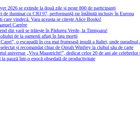
yer 2026 se extinde la două zile și peste 800 de participanți
 de iluminat cu CRI 97, performanță rar întâlnită inclusiv în Europa
ști care vindecă. Vara aceasta se citește Alice Books!
manuel Carrère
d din vară se trăiește în Pădurea Verde, la Timișoara!
oliului de la oamenii aflați în fața morții
 Capri”, o escapadă în cea mai frumoasă insulă a Italiei, unde paradisul
 selectat și recomandat chiar de Oprah Winfrey la clubul său de carte
l aniversar „Viva Maastricht!”, dedicat celor 20 de ani ale celebrelor 
l la pauză într-o epocă obsedată de productivitate