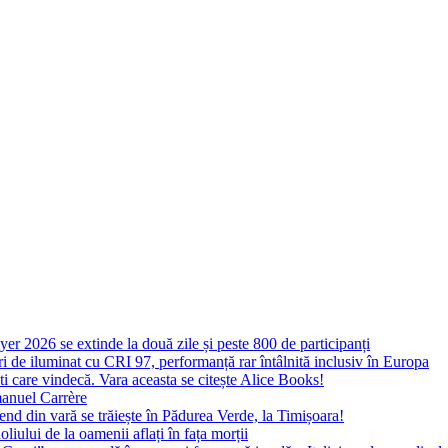
yer 2026 se extinde la două zile și peste 800 de participanți
 de iluminat cu CRI 97, performanță rar întâlnită inclusiv în Europa
ști care vindecă. Vara aceasta se citește Alice Books!
manuel Carrère
d din vară se trăiește în Pădurea Verde, la Timișoara!
oliului de la oamenii aflați în fața morții