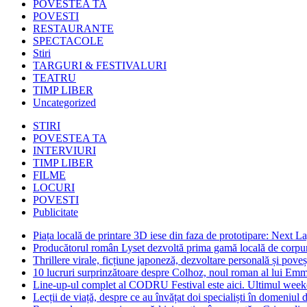
POVESTEA TA
POVESTI
RESTAURANTE
SPECTACOLE
Stiri
TARGURI & FESTIVALURI
TEATRU
TIMP LIBER
Uncategorized
STIRI
POVESTEA TA
INTERVIURI
TIMP LIBER
FILME
LOCURI
POVESTI
Publicitate
Piața locală de printare 3D iese din faza de prototipare: Next La
Producătorul român Lyset dezvoltă prima gamă locală de corpuri
Thrillere virale, ficțiune japoneză, dezvoltare personală și pove
10 lucruri surprinzătoare despre Colhoz, noul roman al lui Em
Line-up-ul complet al CODRU Festival este aici. Ultimul weeken
Lecții de viață, despre ce au învățat doi specialiști în domeniul d