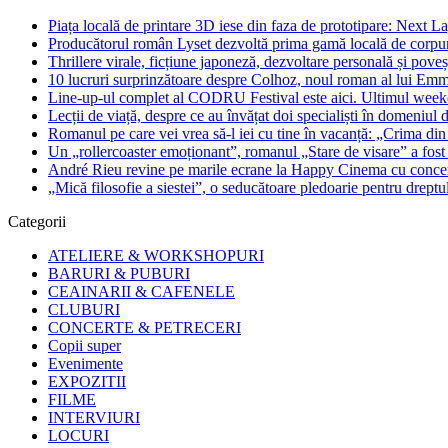
Piața locală de printare 3D iese din faza de prototipare: Next La
Producătorul român Lyset dezvoltă prima gamă locală de corpuri
Thrillere virale, ficțiune japoneză, dezvoltare personală și pove
10 lucruri surprinzătoare despre Colhoz, noul roman al lui Em
Line-up-ul complet al CODRU Festival este aici. Ultimul weeken
Lecții de viață, despre ce au învățat doi specialiști în domeniul d
Romanul pe care vei vrea să-l iei cu tine în vacanță: „Crima din
Un „rollercoaster emoționant”, romanul „Stare de visare” a fost
André Rieu revine pe marile ecrane la Happy Cinema cu concertu
„Mică filosofie a siestei”, o seducătoare pledoarie pentru dreptu
Categorii
ATELIERE & WORKSHOPURI
BARURI & PUBURI
CEAINARII & CAFENELE
CLUBURI
CONCERTE & PETRECERI
Copii super
Evenimente
EXPOZITII
FILME
INTERVIURI
LOCURI