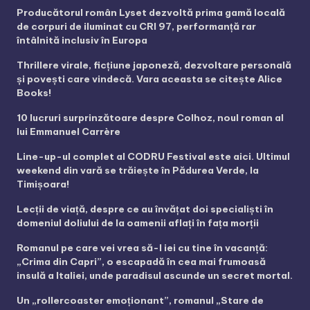
Producătorul român Lyset dezvoltă prima gamă locală
de corpuri de iluminat cu CRI 97, performanță rar
întâlnită inclusiv în Europa
Thrillere virale, ficțiune japoneză, dezvoltare personală
și povești care vindecă. Vara aceasta se citește Alice
Books!
10 lucruri surprinzătoare despre Colhoz, noul roman al
lui Emmanuel Carrère
Line-up-ul complet al CODRU Festival este aici. Ultimul
weekend din vară se trăiește în Pădurea Verde, la
Timișoara!
Lecții de viață, despre ce au învățat doi specialiști în
domeniul doliului de la oamenii aflați în fața morții
Romanul pe care vei vrea să-l iei cu tine în vacanță:
„Crima din Capri”, o escapadă în cea mai frumoasă
insulă a Italiei, unde paradisul ascunde un secret mortal.
Un „rollercoaster emoționant”, romanul „Stare de