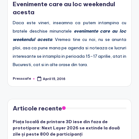
Evenimente care au loc weekendul
e
acesta
.
Daca este vineri, inseamna ca putem intampina cu
r
bratele deschise minunatele
evenimente care au loc
o
weekendul acesta
. Vremea tine cu noi, nu se anunta
ploi, asa ca pune mana pe agenda si noteaza ce lucruri
interesante se intampla in perioada 15-17 aprilie, atat in
Bucuresti, cat si in alte orase din tara.
Presscafe
April 15, 2016
Posted
by
Articole recente
Piața locală de printare 3D iese din faza de
prototipare: Next Layer 2026 se extinde la două
zile și peste 800 de participanți