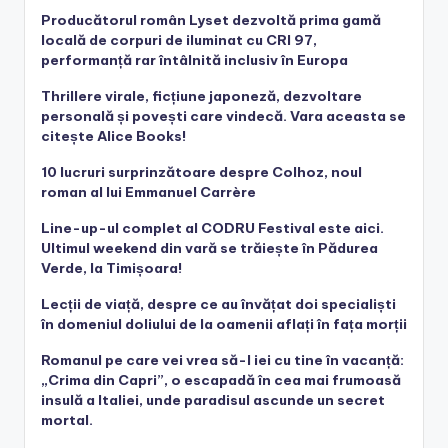
Producătorul român Lyset dezvoltă prima gamă
locală de corpuri de iluminat cu CRI 97,
performanță rar întâlnită inclusiv în Europa
Thrillere virale, ficțiune japoneză, dezvoltare
personală și povești care vindecă. Vara aceasta se
citește Alice Books!
10 lucruri surprinzătoare despre Colhoz, noul
roman al lui Emmanuel Carrère
Line-up-ul complet al CODRU Festival este aici.
Ultimul weekend din vară se trăiește în Pădurea
Verde, la Timișoara!
Lecții de viață, despre ce au învățat doi specialiști
în domeniul doliului de la oamenii aflați în fața morții
Romanul pe care vei vrea să-l iei cu tine în vacanță:
„Crima din Capri”, o escapadă în cea mai frumoasă
insulă a Italiei, unde paradisul ascunde un secret
mortal.