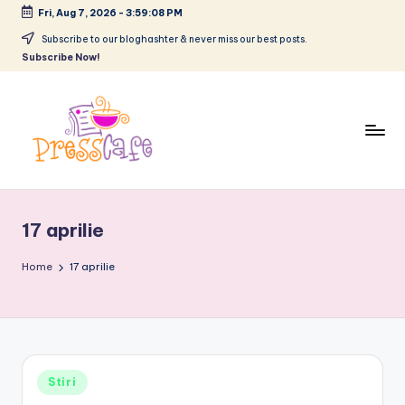
Fri, Aug 7, 2026
-
3:59:08 PM
Skip
Subscribe to our bloghashter & never miss our best posts.
Subscribe Now!
to
content
P
Cafeneau
r
experientelor
17 aprilie
urbane
e
s
Home
17 aprilie
s
c
a
Posted
Stiri
f
in