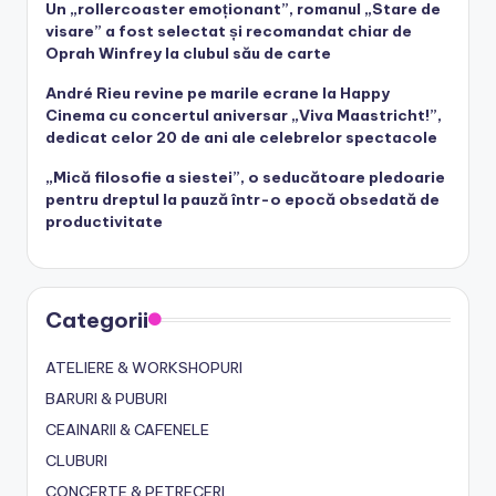
Un „rollercoaster emoționant”, romanul „Stare de
visare” a fost selectat și recomandat chiar de
Oprah Winfrey la clubul său de carte
André Rieu revine pe marile ecrane la Happy
Cinema cu concertul aniversar „Viva Maastricht!”,
dedicat celor 20 de ani ale celebrelor spectacole
„Mică filosofie a siestei”, o seducătoare pledoarie
pentru dreptul la pauză într-o epocă obsedată de
productivitate
Categorii
ATELIERE & WORKSHOPURI
BARURI & PUBURI
CEAINARII & CAFENELE
CLUBURI
CONCERTE & PETRECERI