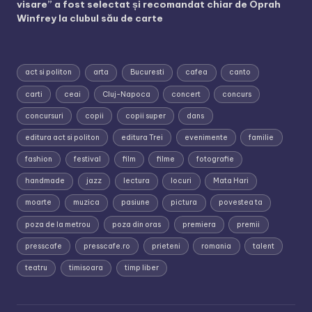
visare” a fost selectat și recomandat chiar de Oprah
Winfrey la clubul său de carte
act si politon
arta
Bucuresti
cafea
canto
carti
ceai
Cluj-Napoca
concert
concurs
concursuri
copii
copii super
dans
editura act si politon
editura Trei
evenimente
familie
fashion
festival
film
filme
fotografie
handmade
jazz
lectura
locuri
Mata Hari
moarte
muzica
pasiune
pictura
povestea ta
poza de la metrou
poza din oras
premiera
premii
presscafe
presscafe.ro
prieteni
romania
talent
teatru
timisoara
timp liber