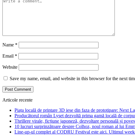
Name
*
Email
*
Website
Save my name, email, and website in this browser for the next ti
Articole recente
Piața locală de printare 3D iese din faza de prototipare: Next La
Producătorul român Lyset dezvoltă prima gamă locală de corpuri
Thrillere virale, ficțiune japoneză, dezvoltare personală și pove
10 lucruri surprinzătoare despre Colhoz, noul roman al lui Em
Line-up-ul complet al CODRU Festival este aici. Ultimul weeken