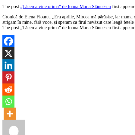
The post
„Tăcerea vine prima” de Ioana Maria Stăncescu
first appear
​Cronică de Elena Floarea ,,Era aprilie, Mircea mă părăsise, iar mama cu
strigam în mine, fără voce, și speram ca firul nevăzut care leagă fete
The post „Tăcerea vine prima” de Ioana Maria Stăncescu first appea