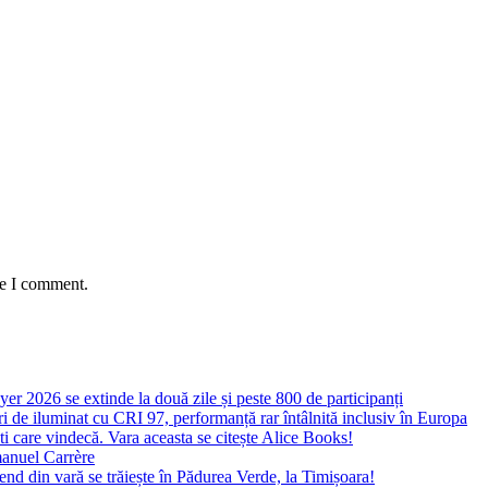
me I comment.
yer 2026 se extinde la două zile și peste 800 de participanți
 de iluminat cu CRI 97, performanță rar întâlnită inclusiv în Europa
ști care vindecă. Vara aceasta se citește Alice Books!
manuel Carrère
d din vară se trăiește în Pădurea Verde, la Timișoara!