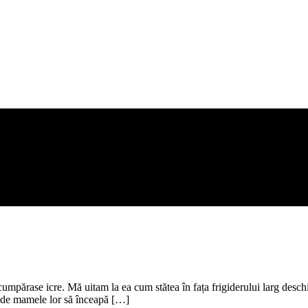
părase icre. Mă uitam la ea cum stătea în fața frigiderului larg deschis 
le de mamele lor să înceapă […]