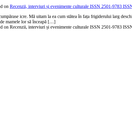
ed on
Recenzii, interviuri și evenimente culturale ISSN 2501-9783 IS
mpărase icre. Mă uitam la ea cum stătea în fața frigiderului larg deschis 
le de mamele lor să înceapă […]
red on Recenzii, interviuri și evenimente culturale ISSN 2501-9783 I