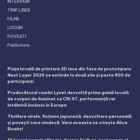
INTERVIURI
TIMP LIBER
FILME
LOCURI
POVESTI
Publicitate
Piața locală de printare 3D iese din faza de prototipare:
Next Layer 2026 se extinde la două zile și peste 800 de
participanți
Producătorul român Lyset dezvoltă prima gamă locală
de corpuri de iluminat cu CRI 97, performanță rar
întâlnită inclusiv în Europa
Thrillere virale, ficțiune japoneză, dezvoltare personală
și povești care vindecă. Vara aceasta se citește Alice
Books!
10 lucruri surprinzătoare despre Colhoz, noul roman al