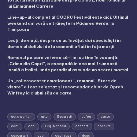
lui Emmanuel Carrère
Line-up-ul complet al CODRU Festival este aici. Ultimul
weekend din vară se trăiește în Pădurea Verde, la
Timișoara!
Lecții de viață, despre ce au învățat doi specialiști în
domeniul doliului de la oamenii aflați în fața morții
Romanul pe care vei vrea să-l iei cu tine în vacanță:
„Crima din Capri”, o escapadă în cea mai frumoasă
insulă a Italiei, unde paradisul ascunde un secret mortal.
Un „rollercoaster emoționant”, romanul „Stare de
visare” a fost selectat și recomandat chiar de Oprah
Winfrey la clubul său de carte
act si politon
arta
Bucuresti
cafea
canto
carti
ceai
Cluj-Napoca
concert
concurs
concursuri
copii
copii super
dans