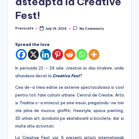
asteapta la Creative
e
Fest!
.
r
Presscafe
July 19, 2016
No Comments
Posted
o
by
Spread the love
In perioada 22 – 24 iulie, creativii isi dau intalnire, unde
altundeva decat la
Creative Fest
?
Cea de-a treia editie se asterne spectaculoasa si cool
pentru toti fanii culturii urbane. Centrul de Creatie, Arta
si Traditie s-a intrecut pe sine insusi, pregatindu-ne trei
zile pline de muzica, graffiti, freestyle, space painting,
3D urban art, acrobatii pe skateboard si biciclete, dar si
multe alte activitati.
La Creative Fest vor fi prezenti artisti internationali