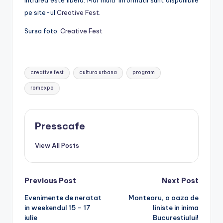
Intrarea este libera. Mai multr informatii sunt disponibile
pe site-ul
Creative Fest
.
Sursa foto:
Creative Fest
Tags:
creative fest
cultura urbana
program
romexpo
Presscafe
View All Posts
Post
Previous Post
Next Post
Evenimente de neratat
Monteoru, o oaza de
navigation
in weekendul 15 – 17
liniste in inima
iulie
Bucurestiului!