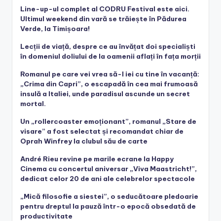
Line-up-ul complet al CODRU Festival este aici.
Ultimul weekend din vară se trăiește în Pădurea
Verde, la Timișoara!
Lecții de viață, despre ce au învățat doi specialiști
în domeniul doliului de la oamenii aflați în fața morții
Romanul pe care vei vrea să-l iei cu tine în vacanță:
„Crima din Capri”, o escapadă în cea mai frumoasă
insulă a Italiei, unde paradisul ascunde un secret
mortal.
Un „rollercoaster emoționant”, romanul „Stare de
visare” a fost selectat și recomandat chiar de
Oprah Winfrey la clubul său de carte
André Rieu revine pe marile ecrane la Happy
Cinema cu concertul aniversar „Viva Maastricht!”,
dedicat celor 20 de ani ale celebrelor spectacole
„Mică filosofie a siestei”, o seducătoare pledoarie
pentru dreptul la pauză într-o epocă obsedată de
productivitate