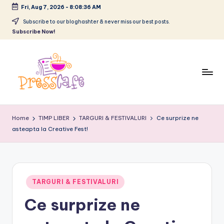
Fri, Aug 7, 2026
-
8:08:36 AM
Skip
Subscribe to our bloghashter & never miss our best posts.
Subscribe Now!
to
content
P
Cafeneau
r
experientelor
Home
TIMP LIBER
TARGURI & FESTIVALURI
Ce surprize ne
urbane
asteapta la Creative Fest!
e
s
s
c
Posted
TARGURI & FESTIVALURI
in
a
Ce surprize ne
f