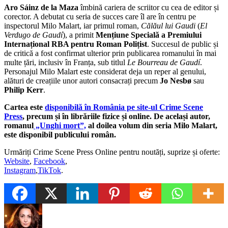
Aro Sáinz de la Maza
îmbină cariera de scriitor cu cea de editor și
corector. A debutat cu seria de succes care îl are în centru pe
inspectorul Milo Malart, iar primul roman,
Călăul lui Gaudi
(
El
Verdugo de Gaudí
), a primit
Mențiune Specială a Premiului
Internațional RBA pentru Roman Polițist
. Succesul de public și
de critică a fost confirmat ulterior prin publicarea romanului în mai
multe țări, inclusiv în Franța, sub titlul
Le Bourreau de Gaudí
.
Personajul Milo Malart este considerat deja un reper al genului,
alături de creațiile unor autori consacrați precum
Jo Nesbø
sau
Philip Kerr
.
Cartea este
disponibilă în România pe site-ul Crime Scene
Press
, precum și în librăriile fizice și online. De același autor,
romanul
„Unghi mort”,
al doilea volum din seria Milo Malart,
este disponibil publicului român.
Urmăriți Crime Scene Press Online pentru noutăți, suprize și oferte:
Website
,
Facebook
,
Instagram
,
TikTok
.