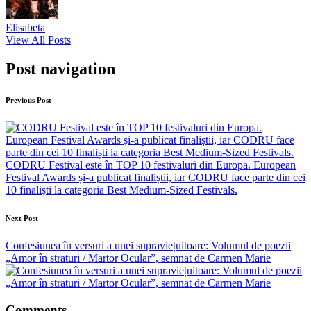
Elisabeta
View All Posts
Post navigation
Previous Post
CODRU Festival este în TOP 10 festivaluri din Europa. European
Festival Awards și-a publicat finaliștii, iar CODRU face parte din cei
10 finaliști la categoria Best Medium-Sized Festivals.
Next Post
Confesiunea în versuri a unei supraviețuitoare: Volumul de poezii
„Amor în straturi / Martor Ocular”, semnat de Carmen Marie
Comments