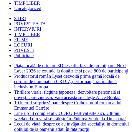
TIMP LIBER
Uncategorized
STIRI
POVESTEA TA
INTERVIURI
TIMP LIBER
FILME
LOCURI
POVESTI
Publicitate
Piața locală de printare 3D iese din faza de prototipare: Next
Layer 2026 se extinde la două zile și peste 800 de participanți
Producătorul român Lyset dezvoltă prima gamă locală de
corpuri de iluminat cu CRI 97, performanță rar întâlnită
inclusiv în Europa
Thrillere virale, ficțiune japoneză, dezvoltare personală și
povești care vindecă. Vara aceasta se citește Alice Books!
10 lucruri surprinzătoare despre Colhoz, noul roman al lui
Emmanuel Carrère
Line-up-ul complet al CODRU Festival este aici. Ultimul
weekend din vară se trăiește în Pădurea Verde, la Timișoara!
Lecții de viață, despre ce au învățat doi specialiști în domeniul
doliului de la oamenii aflați în fața morții