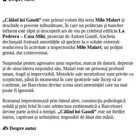
„Călăul lui Gaudí”
este primul volum din seria
Milo Malart
și
deschide o poveste tulburătoare, în care un politician și bancher
influent este răpit și descoperit ars de viu pe celebrul edificiu
La
Pedrera – Casa Milà
, proiectat de Antoni Gaudí. Ancheta
declanșată forțează autoritățile să apeleze la o soluție extremă:
readucerea în activitate a inspectorului
Milo Malart
, un polițist
genial, dar controversat.
Suspendat pentru agresarea unui superior, marcat de datorii, depresie
și de sinuciderea nepotului său, Malart este un personaj profund
uman, fragil și imprevizibil. Metodele sale neortodoxe sunt privite cu
scepticism, până în momentul în care ipotezele sale încep să se
confirme, iar Barcelona devine scena unei amenințări care nu mai
poate fi ignorată.
Romanul impresionează prin ritmul alert, construcția psihologică
solidă și prin felul în care arhitectura emblematică a Barcelonei
devine parte activă a intrigii.
„Călăul lui Gaudí”
este un thriller
intens, captivant și neliniștitor, imposibil de lăsat din mână.
✍️
Despre autor