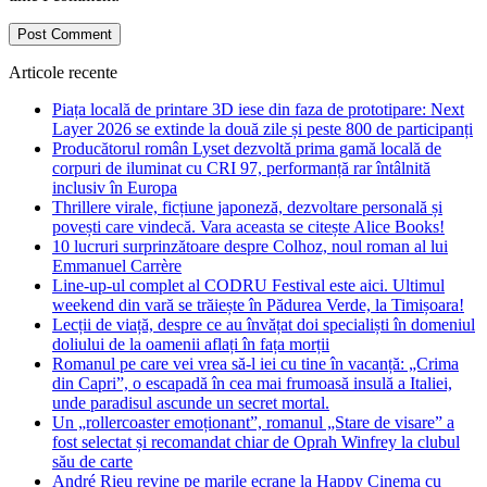
Articole recente
Piața locală de printare 3D iese din faza de prototipare: Next
Layer 2026 se extinde la două zile și peste 800 de participanți
Producătorul român Lyset dezvoltă prima gamă locală de
corpuri de iluminat cu CRI 97, performanță rar întâlnită
inclusiv în Europa
Thrillere virale, ficțiune japoneză, dezvoltare personală și
povești care vindecă. Vara aceasta se citește Alice Books!
10 lucruri surprinzătoare despre Colhoz, noul roman al lui
Emmanuel Carrère
Line-up-ul complet al CODRU Festival este aici. Ultimul
weekend din vară se trăiește în Pădurea Verde, la Timișoara!
Lecții de viață, despre ce au învățat doi specialiști în domeniul
doliului de la oamenii aflați în fața morții
Romanul pe care vei vrea să-l iei cu tine în vacanță: „Crima
din Capri”, o escapadă în cea mai frumoasă insulă a Italiei,
unde paradisul ascunde un secret mortal.
Un „rollercoaster emoționant”, romanul „Stare de visare” a
fost selectat și recomandat chiar de Oprah Winfrey la clubul
său de carte
André Rieu revine pe marile ecrane la Happy Cinema cu