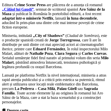
Editura
Crime Scene Press
are plăcerea de a anunța că romanul
„Călăul lui Gaudí”
,
semnat de scriitorul spaniol
Aro Sáinz de la
Maza
și publicat în România în portofoliul editurii, a fost recent
adaptat într-o miniserie Netflix
, lansată
în luna decembrie
,
aducând în prim-plan una dintre cele mai intense povești de crime
fiction europene.
Miniseria, intitulată
„City of Shadows”
(
Ciudad de Sombras
), este
o producție spaniolă creată de
Jorge Torregrossa
, care îi are în
distribuție pe unii dintre cei mai apreciați actori ai cinematografiei
iberice, printre care
Eduard Fernández
, în rolul inspectorului Milo
Malart, alături de
Nathalie Poza
,
Clara Segura
și
Carlos Cuevas
.
Serialul urmărește fidel firul narativ al primului volum din seria
Milo
Malart
, păstrând atmosfera întunecată, tensiunea psihologică și
legătura profundă cu orașul Barcelona.
Lansată pe platforma Netflix la nivel internațional, miniseria a atras
rapid atenția publicului și a criticii prin estetica sa puternică, ritmul
alert și utilizarea unor locații reale emblematice din Barcelona,
precum
La Pedrera – Casa Milà
,
Palau Güell
sau
Sagrada
Família
. Toate aceste elemente își au originea în romanul lui Aro
Sáinz de la Maza, care a stat la baza scenariului și a construcției
personajelor.
📘
Despre carte