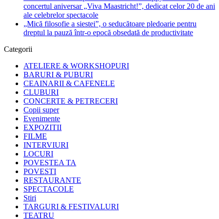
concertul aniversar „Viva Maastricht!”, dedicat celor 20 de ani
ale celebrelor spectacole
„Mică filosofie a siestei”, o seducătoare pledoarie pentru
dreptul la pauză într-o epocă obsedată de productivitate
Categorii
ATELIERE & WORKSHOPURI
BARURI & PUBURI
CEAINARII & CAFENELE
CLUBURI
CONCERTE & PETRECERI
Copii super
Evenimente
EXPOZITII
FILME
INTERVIURI
LOCURI
POVESTEA TA
POVESTI
RESTAURANTE
SPECTACOLE
Stiri
TARGURI & FESTIVALURI
TEATRU