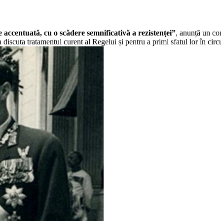
e accentuat
ă
, cu o sc
ă
dere semnificativ
ă
a rezistenței”
, anunță un co
 a discuta tratamentul curent al Regelui și pentru a primi sfatul lor în c