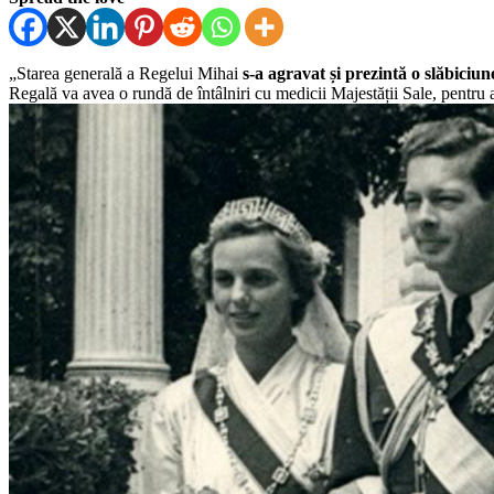
„Starea general
ă
a Regelui Mihai
s-a agravat și prezint
ă
o sl
ă
biciun
Regal
ă
va avea o rund
ă
de întâlniri cu medicii Majest
ă
ții Sale, pentru