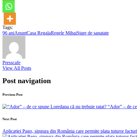
Tags:
96 ani
Anunt
Casa Regala
Regele Mihai
Stare de sanatate
Presscafe
View All Posts
Post navigation
Previous Post
“Ador” – de ce
Next Post
Aplicației Pago, singura din România care permite plata tuturor facturi