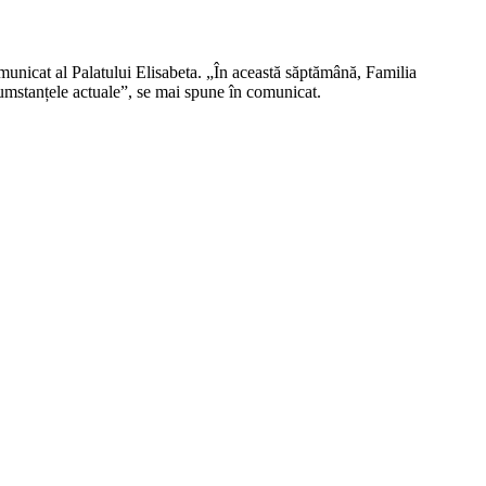
municat al Palatului Elisabeta. „
Î
n aceast
ă
s
ă
pt
ă
mân
ă
, Familia
ircumstanțele actuale”, se mai spune în comunicat.