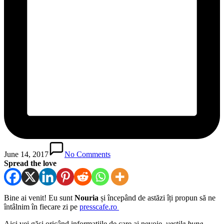
June 14, 2017
No Comments
Spread the love
Bine ai venit! Eu sunt
Nouria
și începând de astăzi îți propun să ne
întâlnim în fiecare zi pe
presscafe.ro
Aici vei găsi oricând informațiile de care ai nevoie,
veștile bune
,