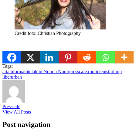
Credit foto: Christian Photography
Tags:
arta
informatii
intalnire
Nouria Nouri
presscafe.ro
prieteni
stiri
timp
liber
urban
Presscafe
View All Posts
Post navigation