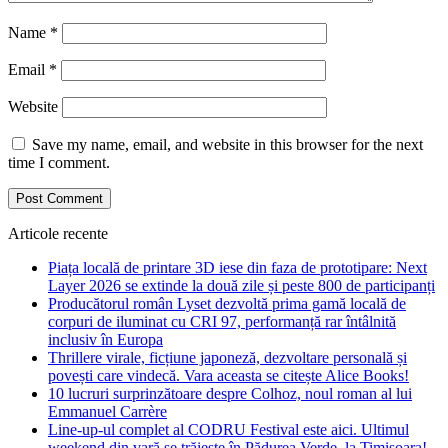
Name
*
Email
*
Website
Save my name, email, and website in this browser for the next
time I comment.
Articole recente
Piața locală de printare 3D iese din faza de prototipare: Next
Layer 2026 se extinde la două zile și peste 800 de participanți
Producătorul român Lyset dezvoltă prima gamă locală de
corpuri de iluminat cu CRI 97, performanță rar întâlnită
inclusiv în Europa
Thrillere virale, ficțiune japoneză, dezvoltare personală și
povești care vindecă. Vara aceasta se citește Alice Books!
10 lucruri surprinzătoare despre Colhoz, noul roman al lui
Emmanuel Carrère
Line-up-ul complet al CODRU Festival este aici. Ultimul
weekend din vară se trăiește în Pădurea Verde, la Timișoara!