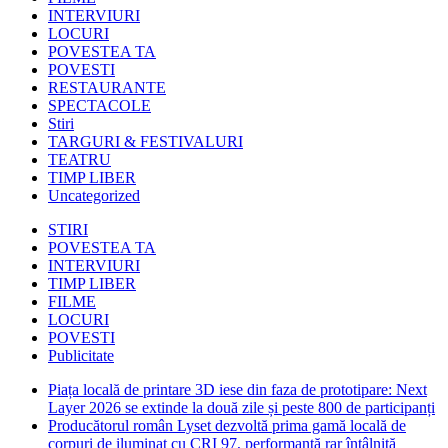
INTERVIURI
LOCURI
POVESTEA TA
POVESTI
RESTAURANTE
SPECTACOLE
Stiri
TARGURI & FESTIVALURI
TEATRU
TIMP LIBER
Uncategorized
STIRI
POVESTEA TA
INTERVIURI
TIMP LIBER
FILME
LOCURI
POVESTI
Publicitate
Piața locală de printare 3D iese din faza de prototipare: Next
Layer 2026 se extinde la două zile și peste 800 de participanți
Producătorul român Lyset dezvoltă prima gamă locală de
corpuri de iluminat cu CRI 97, performanță rar întâlnită