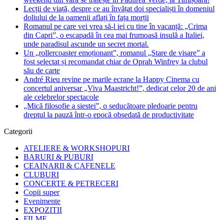
Lecții de viață, despre ce au învățat doi specialiști în domeniul
doliului de la oamenii aflați în fața morții
Romanul pe care vei vrea să-l iei cu tine în vacanță: „Crima
din Capri”, o escapadă în cea mai frumoasă insulă a Italiei,
unde paradisul ascunde un secret mortal.
Un „rollercoaster emoționant”, romanul „Stare de visare” a
fost selectat și recomandat chiar de Oprah Winfrey la clubul
său de carte
André Rieu revine pe marile ecrane la Happy Cinema cu
concertul aniversar „Viva Maastricht!”, dedicat celor 20 de ani
ale celebrelor spectacole
„Mică filosofie a siestei”, o seducătoare pledoarie pentru
dreptul la pauză într-o epocă obsedată de productivitate
Categorii
ATELIERE & WORKSHOPURI
BARURI & PUBURI
CEAINARII & CAFENELE
CLUBURI
CONCERTE & PETRECERI
Copii super
Evenimente
EXPOZITII
FILME