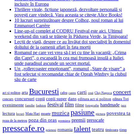
inclusiv în Europa
Thrillere virale, ficțiune japoneză, dezvoltare personală și
povești care vindecă. Vara aceasta se citește Alice Books!
10 lucruri surprinzătoare despre Colhoz, noul roman al lui
Emmanuel Carrère
Line-up-ul complet al CODRU Festival este aici. Ultimul
weekend din vară se trăiește în Pădurea Verde, la Timișoara!
Lecții de viață, despre ce au învățat doi specialiști în domeniul
doliului de la oamenii aflați în fața morții
Romanul pe care vei vrea să-l iei cu tine în vacanță: „Crima
din Capri”, o escapadă în cea mai frumoasă insulă a Italiei,
unde paradisul ascunde un secret mortal.
Un „rollercoaster emoționant”, romanul „Stare de visare” a
fost selectat și recomandat chiar de Oprah Winfrey la clubul
său de carte
Bucuresti
concert
carti
arta
act si politon
cafea
canto
ceai
Cluj-Napoca
concursuri
copii
copii super
dans
concurs
editura act si politon
editura Trei
festival
film
evenimente
handmade
filme
familie
fashion
fotografie
jazz
pasiune
muzica
povestea ta
lectura
Mata Hari
moarte
locuri
pictura
premii
poza din oras
presscafe
poza de la metrou
premiera
presscafe.ro
talent
teatru
romania
timisoara
timp
prieteni