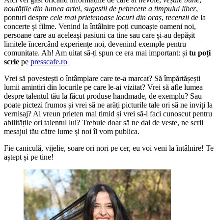
noutățile din lumea artei
,
sugestii de petrecere a timpului liber
,
ponturi despre
cele mai prietenoase locuri din oraș
,
recenzii
de la
concerte și filme. Venind la întâlnire poți cunoaște oameni noi,
persoane care au aceleași pasiuni ca tine sau care și-au depășit
limitele încercând experiențe noi, devenind exemple pentru
comunitate. Ah! Am uitat să-ți spun ce era mai important: și
tu poți
scrie
pe
presscafe.ro
Vrei să povestești o întâmplare care te-a marcat? Să împărtășești
lumii amintiri din locurile pe care le-ai vizitat? Vrei să afle lumea
despre talentul tău la făcut produse handmade, de exemplu? Sau
poate pictezi frumos și vrei să ne arăți picturile tale ori să ne inviți la
vernisaj? Ai vreun prieten mai timid și vrei să-l faci cunoscut pentru
abilitățile ori talentul lui? Trebuie doar să ne dai de veste, ne scrii
mesajul tău către lume și noi îl vom publica.
Fie caniculă, vijelie, soare ori nori pe cer, eu voi veni la întâlnire! Te
aștept și pe tine!