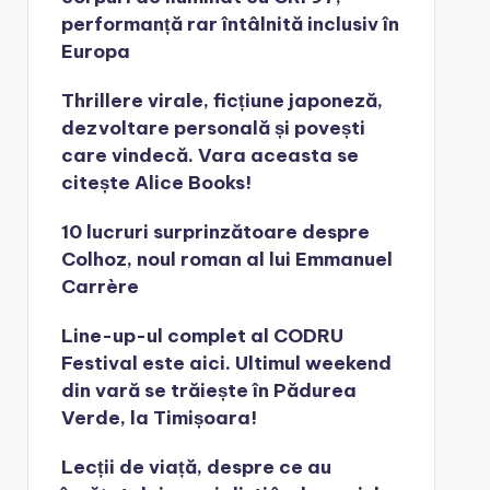
performanță rar întâlnită inclusiv în
Europa
Thrillere virale, ficțiune japoneză,
dezvoltare personală și povești
care vindecă. Vara aceasta se
citește Alice Books!
10 lucruri surprinzătoare despre
Colhoz, noul roman al lui Emmanuel
Carrère
Line-up-ul complet al CODRU
Festival este aici. Ultimul weekend
din vară se trăiește în Pădurea
Verde, la Timișoara!
Lecții de viață, despre ce au