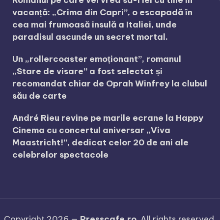
Romanul pe care vei vrea să-l iei cu tine în
vacanță: „Crima din Capri”, o escapadă în
cea mai frumoasă insulă a Italiei, unde
paradisul ascunde un secret mortal.
Un „rollercoaster emoționant”, romanul
„Stare de visare” a fost selectat și
recomandat chiar de Oprah Winfrey la clubul
său de carte
André Rieu revine pe marile ecrane la Happy
Cinema cu concertul aniversar „Viva
Maastricht!”, dedicat celor 20 de ani ale
celebrelor spectacole
Copyright 2026 —
Presscafe.ro
. All rights reserved.