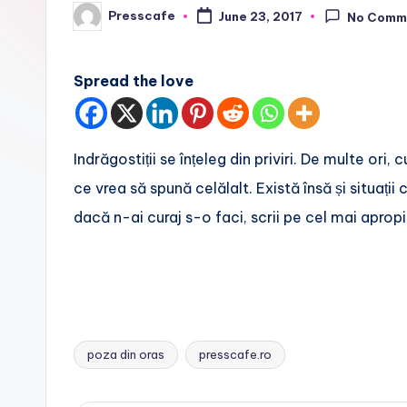
f
Presscafe
June 23, 2017
No Comm
Posted
by
e
Spread the love
.
r
Indrăgostiții se înțeleg din priviri. De multe ori,
o
ce vrea să spună celălalt. Există însă și situații 
dacă n-ai curaj s-o faci, scrii pe cel mai apropi
poza din oras
presscafe.ro
Tags: