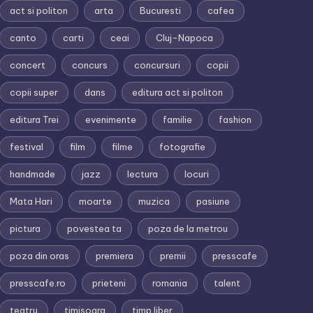
act si politon
arta
Bucuresti
cafea
canto
carti
ceai
Cluj-Napoca
concert
concurs
concursuri
copii
copii super
dans
editura act si politon
editura Trei
evenimente
familie
fashion
festival
film
filme
fotografie
handmade
jazz
lectura
locuri
Mata Hari
moarte
muzica
pasiune
pictura
povestea ta
poza de la metrou
poza din oras
premiera
premii
presscafe
presscafe.ro
prieteni
romania
talent
teatru
timisoara
timp liber