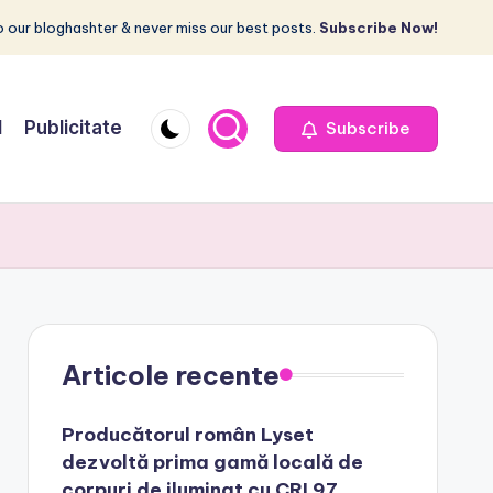
 our bloghashter & never miss our best posts.
Subscribe Now!
I
Publicitate
Subscribe
Articole recente
Producătorul român Lyset
dezvoltă prima gamă locală de
corpuri de iluminat cu CRI 97,