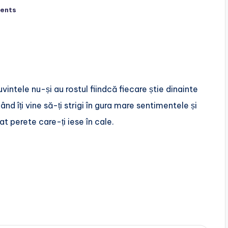
ents
 cuvintele nu-și au rostul fiindcă fiecare știe dinainte
când îți vine să-ți strigi în gura mare sentimentele și
at perete care-ți iese în cale.