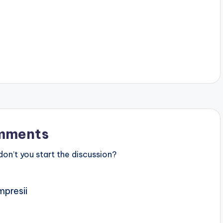
mments
n’t you start the discussion?
mpresii