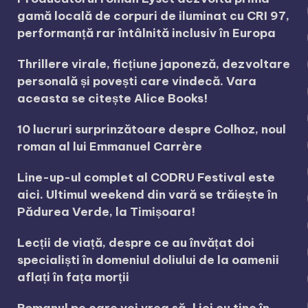
gamă locală de corpuri de iluminat cu CRI 97,
performanță rar întâlnită inclusiv în Europa
Thrillere virale, ficțiune japoneză, dezvoltare
personală și povești care vindecă. Vara
aceasta se citește Alice Books!
10 lucruri surprinzătoare despre Colhoz, noul
roman al lui Emmanuel Carrère
Line-up-ul complet al CODRU Festival este
aici. Ultimul weekend din vară se trăiește în
Pădurea Verde, la Timișoara!
Lecții de viață, despre ce au învățat doi
specialiști în domeniul doliului de la oamenii
aflați în fața morții