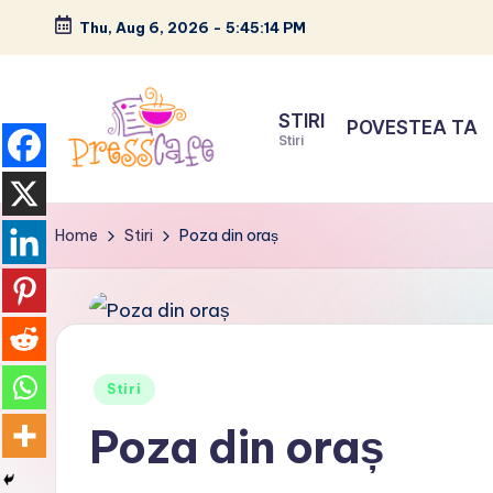
Thu, Aug 6, 2026
-
5:45:14 PM
Skip
to
STIRI
POVESTEA TA
content
Stiri
P
Cafeneau
r
experientelor
Home
Stiri
Poza din oraș
urbane
e
s
s
Posted
Stiri
c
in
Poza din oraș
a