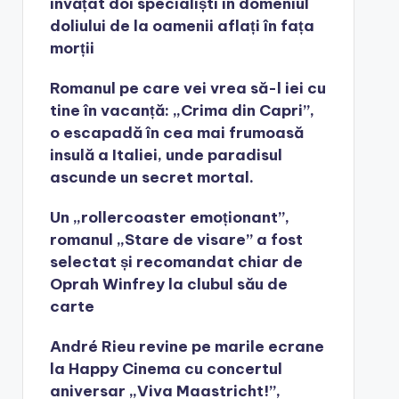
învățat doi specialiști în domeniul
doliului de la oamenii aflați în fața
morții
Romanul pe care vei vrea să-l iei cu
tine în vacanță: „Crima din Capri”,
o escapadă în cea mai frumoasă
insulă a Italiei, unde paradisul
ascunde un secret mortal.
Un „rollercoaster emoționant”,
romanul „Stare de visare” a fost
selectat și recomandat chiar de
Oprah Winfrey la clubul său de
carte
André Rieu revine pe marile ecrane
la Happy Cinema cu concertul
aniversar „Viva Maastricht!”,