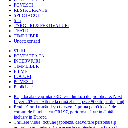
POVESTI
RESTAURANTE
SPECTACOLE
Stiri
TARGURI & FESTIVALURI
TEATRU
TIMP LIBER
Uncategorized
STIRI
POVESTEA TA
INTERVIURI
TIMP LIBER
FILME
LOCURI
POVESTI
Publicitate
Piața locală de printare 3D iese din faza de prototipare: Next
Layer 2026 se extinde la două zile și peste 800 de participanți
Producătorul român Lyset dezvoltă prima gamă locală de
corpuri de iluminat cu CRI 97, performanță rar întâlnită
inclusiv în Europa
Thrillere virale, ficțiune japoneză, dezvoltare personală și
povești care vindecă. Vara aceasta se citește Alice Books!