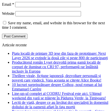
Email
*
Website
Save my name, email, and website in this browser for the next
time I comment.
Articole recente
Piața locală de printare 3D iese din faza de prototipare: Next
Layer 2026 se extinde la două zile și peste 800 de participanți
Producătorul român Lyset dezvoltă prima gamă locală de
corpuri de iluminat cu CRI 97, performanță rar întâlnită
inclusiv în Europa
Thrillere virale, ficțiune japoneză, dezvoltare personală și
povești care vindecă. Vara aceasta se citește Alice Books!
10 lucruri surprinzătoare despre Colhoz, noul roman al lui
Emmanuel Carrère
Line-up-ul complet al CODRU Festival este aici. Ultimul
weekend din vară se trăiește în Pădurea Verde, la Timișoara!
Lecții de viață, despre ce au învățat doi specialiști în domeniul
doliului de la oamenii aflați în fața morții