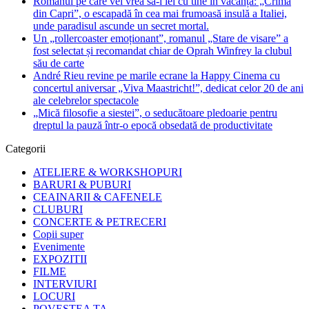
Romanul pe care vei vrea să-l iei cu tine în vacanță: „Crima
din Capri”, o escapadă în cea mai frumoasă insulă a Italiei,
unde paradisul ascunde un secret mortal.
Un „rollercoaster emoționant”, romanul „Stare de visare” a
fost selectat și recomandat chiar de Oprah Winfrey la clubul
său de carte
André Rieu revine pe marile ecrane la Happy Cinema cu
concertul aniversar „Viva Maastricht!”, dedicat celor 20 de ani
ale celebrelor spectacole
„Mică filosofie a siestei”, o seducătoare pledoarie pentru
dreptul la pauză într-o epocă obsedată de productivitate
Categorii
ATELIERE & WORKSHOPURI
BARURI & PUBURI
CEAINARII & CAFENELE
CLUBURI
CONCERTE & PETRECERI
Copii super
Evenimente
EXPOZITII
FILME
INTERVIURI
LOCURI
POVESTEA TA