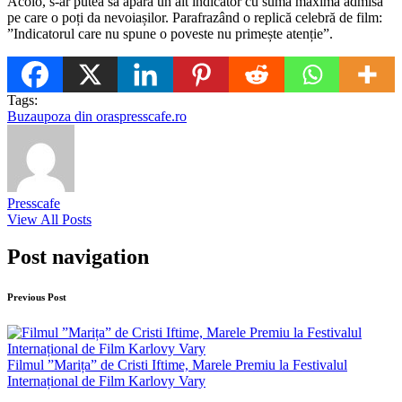
Acolo, s-ar putea să apară un alt indicator cu suma maximă admisă
pe care o poți da nevoiașilor. Parafrazând o replică celebră de film:
”Indicatorul care nu spune o poveste nu primește atenție”.
Tags:
Buzau
poza din oras
presscafe.ro
Presscafe
View All Posts
Post navigation
Previous Post
Filmul ”Marița” de Cristi Iftime, Marele Premiu la Festivalul
Internațional de Film Karlovy Vary