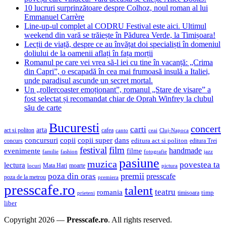
10 lucruri surprinzătoare despre Colhoz, noul roman al lui
Emmanuel Carrère
Line-up-ul complet al CODRU Festival este aici. Ultimul
weekend din vară se trăiește în Pădurea Verde, la Timișoara!
Lecții de viață, despre ce au învățat doi specialiști în domeniul
doliului de la oamenii aflați în fața morții
Romanul pe care vei vrea să-l iei cu tine în vacanță: „Crima
din Capri”, o escapadă în cea mai frumoasă insulă a Italiei,
unde paradisul ascunde un secret mortal.
Un „rollercoaster emoționant”, romanul „Stare de visare” a
fost selectat și recomandat chiar de Oprah Winfrey la clubul
său de carte
Bucuresti
concert
carti
arta
act si politon
cafea
canto
ceai
Cluj-Napoca
concursuri
copii
copii super
dans
concurs
editura act si politon
editura Trei
festival
film
evenimente
handmade
filme
familie
fashion
fotografie
jazz
pasiune
muzica
povestea ta
lectura
Mata Hari
moarte
locuri
pictura
premii
poza din oras
presscafe
poza de la metrou
premiera
presscafe.ro
talent
teatru
romania
timisoara
timp
prieteni
liber
Copyright 2026 —
Presscafe.ro
. All rights reserved.