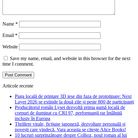
Name
*
Email
*
Website
Save my name, email, and website in this browser for the next
time I comment.
Articole recente
Piața locală de printare 3D iese din faza de prototipare: Next
Layer 2026 se extinde la două zile și peste 800 de participanți
Producătorul român Lyset dezvoltă prima gamă locală de
corpuri de iluminat cu CRI 97, performanță rar întâlnită
inclusiv în Europa
Thrillere virale, ficțiune japoneză, dezvoltare personală și
povești care vindecă. Vara aceasta se citește Alice Books!
10 lucruri surprinzătoare despre Colhoz, noul roman al lui