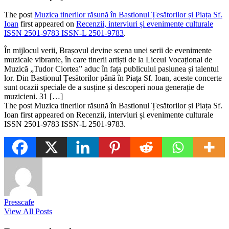
The post
Muzica tinerilor răsună în Bastionul Țesătorilor și Piața Sf.
Ioan
first appeared on
Recenzii, interviuri și evenimente culturale
ISSN 2501-9783 ISSN-L 2501-9783
.
​În mijlocul verii, Brașovul devine scena unei serii de evenimente
muzicale vibrante, în care tinerii artiști de la Liceul Vocațional de
Muzică „Tudor Ciortea” aduc în fața publicului pasiunea și talentul
lor. Din Bastionul Țesătorilor până în Piața Sf. Ioan, aceste concerte
sunt ocazii speciale de a susține și descoperi noua generație de
muzicieni. 31 […]
The post Muzica tinerilor răsună în Bastionul Țesătorilor și Piața Sf.
Ioan first appeared on Recenzii, interviuri și evenimente culturale
ISSN 2501-9783 ISSN-L 2501-9783.
Presscafe
View All Posts