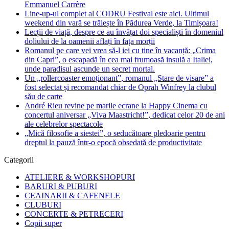
Emmanuel Carrère
Line-up-ul complet al CODRU Festival este aici. Ultimul
weekend din vară se trăiește în Pădurea Verde, la Timișoara!
Lecții de viață, despre ce au învățat doi specialiști în domeniul
doliului de la oamenii aflați în fața morții
Romanul pe care vei vrea să-l iei cu tine în vacanță: „Crima
din Capri”, o escapadă în cea mai frumoasă insulă a Italiei,
unde paradisul ascunde un secret mortal.
Un „rollercoaster emoționant”, romanul „Stare de visare” a
fost selectat și recomandat chiar de Oprah Winfrey la clubul
său de carte
André Rieu revine pe marile ecrane la Happy Cinema cu
concertul aniversar „Viva Maastricht!”, dedicat celor 20 de ani
ale celebrelor spectacole
„Mică filosofie a siestei”, o seducătoare pledoarie pentru
dreptul la pauză într-o epocă obsedată de productivitate
Categorii
ATELIERE & WORKSHOPURI
BARURI & PUBURI
CEAINARII & CAFENELE
CLUBURI
CONCERTE & PETRECERI
Copii super