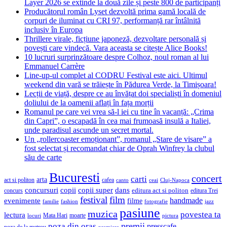
Layer 2026 se extinde la două zile și peste 800 de participanți
Producătorul român Lyset dezvoltă prima gamă locală de
corpuri de iluminat cu CRI 97, performanță rar întâlnită
inclusiv în Europa
Thrillere virale, ficțiune japoneză, dezvoltare personală și
povești care vindecă. Vara aceasta se citește Alice Books!
10 lucruri surprinzătoare despre Colhoz, noul roman al lui
Emmanuel Carrère
Line-up-ul complet al CODRU Festival este aici. Ultimul
weekend din vară se trăiește în Pădurea Verde, la Timișoara!
Lecții de viață, despre ce au învățat doi specialiști în domeniul
doliului de la oamenii aflați în fața morții
Romanul pe care vei vrea să-l iei cu tine în vacanță: „Crima
din Capri”, o escapadă în cea mai frumoasă insulă a Italiei,
unde paradisul ascunde un secret mortal.
Un „rollercoaster emoționant”, romanul „Stare de visare” a
fost selectat și recomandat chiar de Oprah Winfrey la clubul
său de carte
Bucuresti
concert
carti
arta
act si politon
cafea
canto
ceai
Cluj-Napoca
concursuri
copii
copii super
dans
concurs
editura act si politon
editura Trei
festival
film
evenimente
handmade
filme
familie
fashion
fotografie
jazz
pasiune
muzica
povestea ta
lectura
Mata Hari
moarte
locuri
pictura
premii
poza din oras
presscafe