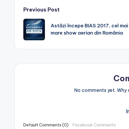
Post
Previous Post
navigation
Astăzi începe BIAS 2017, cel mai
mare show aerian din România
Co
No comments yet. Why do
I
Default Comments (0)
Facebook Comments