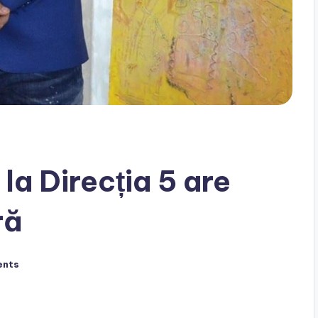
la Direcția 5 are
ră
ents