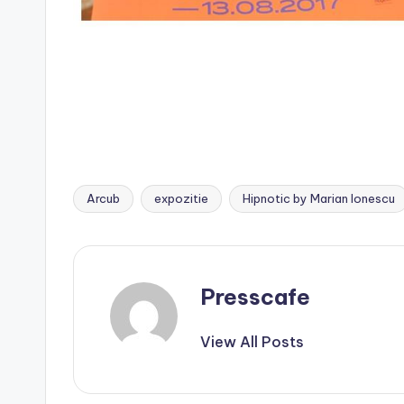
Arcub
expozitie
Hipnotic by Marian Ionescu
Tags:
Presscafe
View All Posts