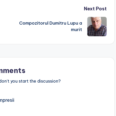
Next Post
Compozitorul Dumitru Lupu a
murit
mments
n’t you start the discussion?
mpresii