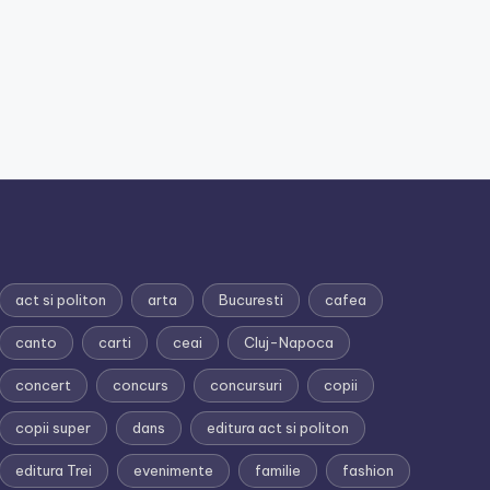
act si politon
arta
Bucuresti
cafea
canto
carti
ceai
Cluj-Napoca
concert
concurs
concursuri
copii
copii super
dans
editura act si politon
editura Trei
evenimente
familie
fashion