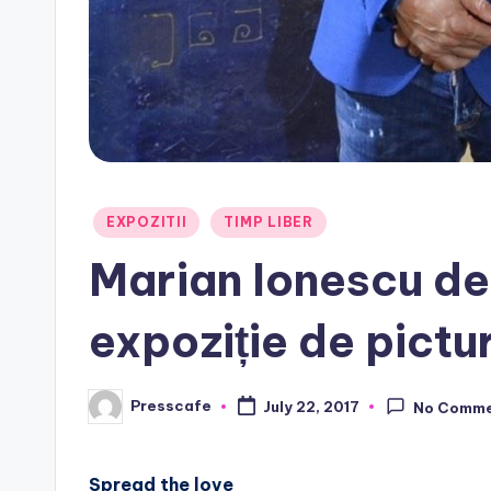
Posted
EXPOZITII
TIMP LIBER
in
Marian Ionescu de 
expoziție de pictu
Presscafe
July 22, 2017
No Comm
Posted
by
Spread the love