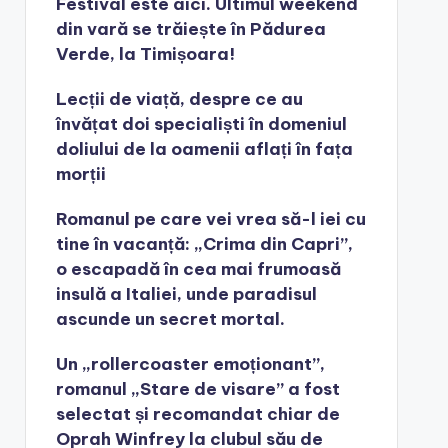
Festival este aici. Ultimul weekend
din vară se trăiește în Pădurea
Verde, la Timișoara!
Lecții de viață, despre ce au
învățat doi specialiști în domeniul
doliului de la oamenii aflați în fața
morții
Romanul pe care vei vrea să-l iei cu
tine în vacanță: „Crima din Capri”,
o escapadă în cea mai frumoasă
insulă a Italiei, unde paradisul
ascunde un secret mortal.
Un „rollercoaster emoționant”,
romanul „Stare de visare” a fost
selectat și recomandat chiar de
Oprah Winfrey la clubul său de