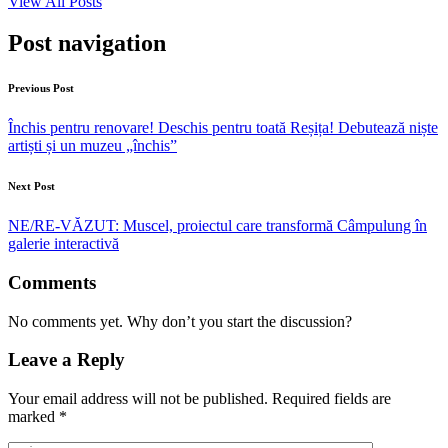
View All Posts
Post navigation
Previous Post
Închis pentru renovare! Deschis pentru toată Reșița! Debutează niște
artiști și un muzeu „închis”
Next Post
NE/RE-VĂZUT: Muscel, proiectul care transformă Câmpulung în
galerie interactivă
Comments
No comments yet. Why don’t you start the discussion?
Leave a Reply
Your email address will not be published.
Required fields are
marked
*