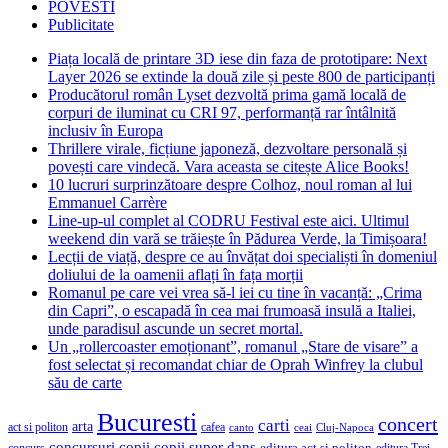
POVESTI
Publicitate
Piața locală de printare 3D iese din faza de prototipare: Next
Layer 2026 se extinde la două zile și peste 800 de participanți
Producătorul român Lyset dezvoltă prima gamă locală de
corpuri de iluminat cu CRI 97, performanță rar întâlnită
inclusiv în Europa
Thrillere virale, ficțiune japoneză, dezvoltare personală și
povești care vindecă. Vara aceasta se citește Alice Books!
10 lucruri surprinzătoare despre Colhoz, noul roman al lui
Emmanuel Carrère
Line-up-ul complet al CODRU Festival este aici. Ultimul
weekend din vară se trăiește în Pădurea Verde, la Timișoara!
Lecții de viață, despre ce au învățat doi specialiști în domeniul
doliului de la oamenii aflați în fața morții
Romanul pe care vei vrea să-l iei cu tine în vacanță: „Crima
din Capri”, o escapadă în cea mai frumoasă insulă a Italiei,
unde paradisul ascunde un secret mortal.
Un „rollercoaster emoționant”, romanul „Stare de visare” a
fost selectat și recomandat chiar de Oprah Winfrey la clubul
său de carte
Bucuresti
concert
carti
arta
act si politon
cafea
canto
ceai
Cluj-Napoca
concursuri
copii
copii super
dans