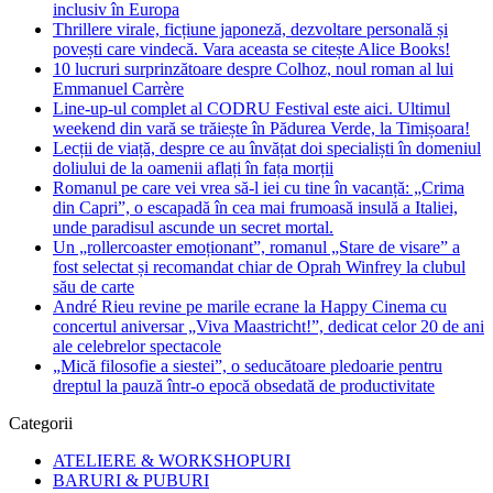
inclusiv în Europa
Thrillere virale, ficțiune japoneză, dezvoltare personală și
povești care vindecă. Vara aceasta se citește Alice Books!
10 lucruri surprinzătoare despre Colhoz, noul roman al lui
Emmanuel Carrère
Line-up-ul complet al CODRU Festival este aici. Ultimul
weekend din vară se trăiește în Pădurea Verde, la Timișoara!
Lecții de viață, despre ce au învățat doi specialiști în domeniul
doliului de la oamenii aflați în fața morții
Romanul pe care vei vrea să-l iei cu tine în vacanță: „Crima
din Capri”, o escapadă în cea mai frumoasă insulă a Italiei,
unde paradisul ascunde un secret mortal.
Un „rollercoaster emoționant”, romanul „Stare de visare” a
fost selectat și recomandat chiar de Oprah Winfrey la clubul
său de carte
André Rieu revine pe marile ecrane la Happy Cinema cu
concertul aniversar „Viva Maastricht!”, dedicat celor 20 de ani
ale celebrelor spectacole
„Mică filosofie a siestei”, o seducătoare pledoarie pentru
dreptul la pauză într-o epocă obsedată de productivitate
Categorii
ATELIERE & WORKSHOPURI
BARURI & PUBURI