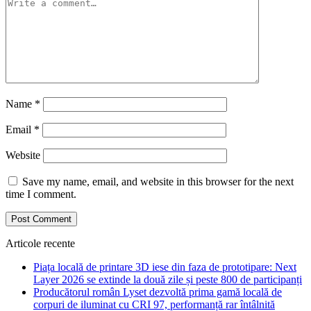
Name
*
Email
*
Website
Save my name, email, and website in this browser for the next
time I comment.
Articole recente
Piața locală de printare 3D iese din faza de prototipare: Next
Layer 2026 se extinde la două zile și peste 800 de participanți
Producătorul român Lyset dezvoltă prima gamă locală de
corpuri de iluminat cu CRI 97, performanță rar întâlnită