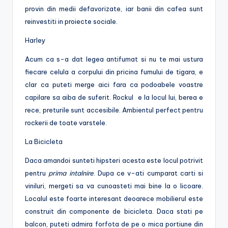
provin din medii defavorizate, iar banii din cafea sunt
reinvestiti in proiecte sociale.
Harley
Acum ca s-a dat legea antifumat si nu te mai ustura
fiecare celula a corpului din pricina fumului de tigara, e
clar ca puteti merge aici fara ca podoabele voastre
capilare sa aiba de suferit. Rockul e la locul lui, berea e
rece, preturile sunt accesibile. Ambientul perfect pentru
rockerii de toate varstele.
La Bicicleta
Daca amandoi sunteti hipsteri acesta este locul potrivit
pentru
prima
intalnire
. Dupa ce v-ati cumparat carti si
viniluri, mergeti sa va cunoasteti mai bine la o licoare.
Localul este foarte interesant deoarece mobilierul este
construit din componente de bicicleta. Daca stati pe
balcon, puteti admira forfota de pe o mica portiune din