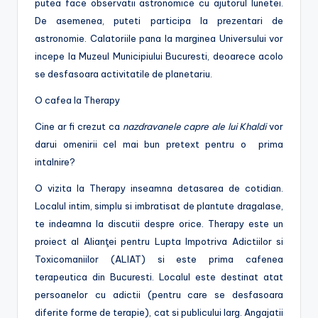
putea face observatii astronomice cu ajutorul lunetei.
De asemenea, puteti participa la prezentari de
astronomie. Calatoriile pana la marginea Universului vor
incepe la Muzeul Municipiului Bucuresti, deoarece acolo
se desfasoara activitatile de planetariu.
O cafea la Therapy
Cine ar fi crezut ca
nazdravanele capre ale lui Khaldi
vor
darui omenirii cel mai bun pretext pentru o prima
intalnire?
O vizita la Therapy inseamna detasarea de cotidian.
Localul intim, simplu si imbratisat de plantute dragalase,
te indeamna la discutii despre orice. Therapy este un
proiect al Alianţei pentru Lupta Impotriva Adictiilor si
Toxicomaniilor (ALIAT) si este prima cafenea
terapeutica din Bucuresti. Localul este destinat atat
persoanelor cu adictii (pentru care se desfasoara
diferite forme de terapie), cat si publicului larg. Angajatii