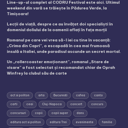
Line-up-ul complet al CODRU Festival este aici. Ultimul
weekend din vară se trăiește în Pădurea Verde, la
Timișoara!
Lecții de viață, despre ce au învățat doi specialiști în
domeniul doliului de la oamenii aflați în fața morții
Romanul pe care vei vrea să-l iei cu tine în vacanță:
„Crima din Capri”, o escapadă în cea mai frumoasă
insulă a Italiei, unde paradisul ascunde un secret mortal.
Un „rollercoaster emoționant”, romanul „Stare de
visare” a fost selectat și recomandat chiar de Oprah
Winfrey la clubul său de carte
act si politon
arta
Bucuresti
cafea
canto
carti
ceai
Cluj-Napoca
concert
concurs
concursuri
copii
copii super
dans
editura act si politon
editura Trei
evenimente
familie