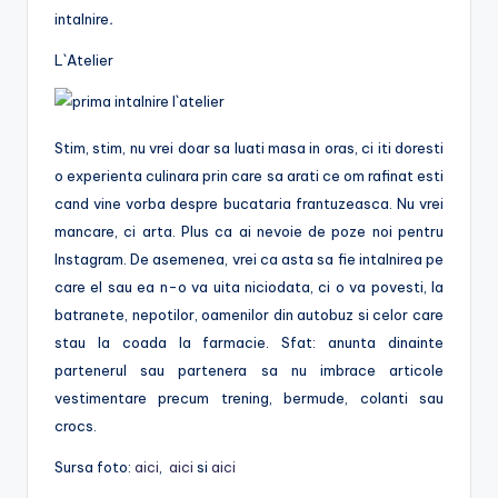
intalnire
.
L`Atelier
Stim, stim, nu vrei doar sa luati masa in oras, ci iti doresti
o experienta culinara prin care sa arati ce om rafinat esti
cand vine vorba despre bucataria frantuzeasca. Nu vrei
mancare, ci arta. Plus ca ai nevoie de poze noi pentru
Instagram. De asemenea, vrei ca asta sa fie intalnirea pe
care el sau ea n-o va uita niciodata, ci o va povesti, la
batranete, nepotilor, oamenilor din autobuz si celor care
stau la coada la farmacie. Sfat: anunta dinainte
partenerul sau partenera sa nu imbrace articole
vestimentare precum trening, bermude, colanti sau
crocs.
Sursa foto:
aici
,
aici
si
aici