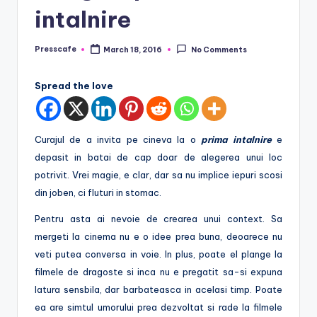
e
intalnire
.
Presscafe
March 18, 2016
No Comments
r
Posted
by
o
Spread the love
Curajul de a invita pe cineva la o
prima intalnire
e
depasit in batai de cap doar de alegerea unui loc
potrivit. Vrei magie, e clar, dar sa nu implice iepuri scosi
din joben, ci fluturi in stomac.
Pentru asta ai nevoie de crearea unui context.
Sa
mergeti la cinema nu e o idee prea buna, deoarece nu
veti putea conversa in voie. In plus, poate el plange la
filmele de dragoste si inca nu e pregatit sa-si expuna
latura sensbila, dar barbateasca in acelasi timp. Poate
ea are simtul umorului prea dezvoltat si rade la filmele