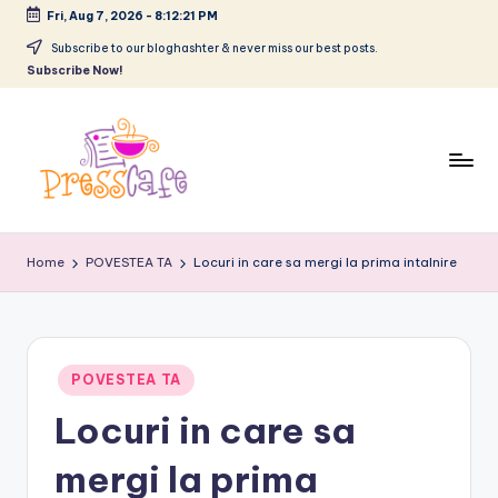
Fri, Aug 7, 2026
-
8:12:22 PM
Skip
Subscribe to our bloghashter & never miss our best posts.
Subscribe Now!
to
content
P
Cafeneau
r
experientelor
Home
POVESTEA TA
Locuri in care sa mergi la prima intalnire
urbane
e
s
s
Posted
POVESTEA TA
c
in
Locuri in care sa
a
mergi la prima
f