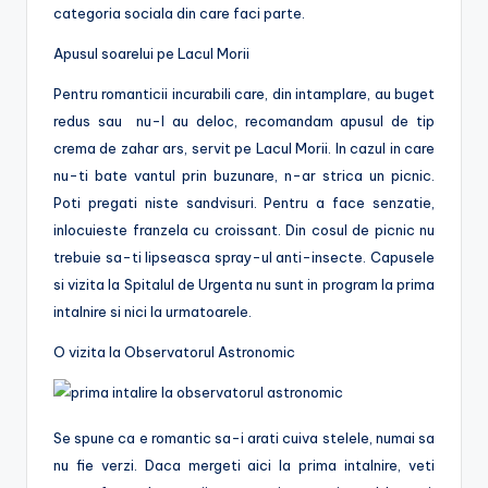
categoria sociala din care faci parte.
Apusul soarelui pe Lacul Morii
Pentru romanticii incurabili care, din intamplare, au buget
redus sau nu-l au deloc, recomandam apusul de tip
crema de zahar ars, servit pe Lacul Morii. In cazul in care
nu-ti bate vantul prin buzunare, n-ar strica un picnic.
Poti pregati niste sandvisuri. Pentru a face senzatie,
inlocuieste franzela cu croissant. Din cosul de picnic nu
trebuie sa-ti lipseasca spray-ul anti-insecte. Capusele
si vizita la Spitalul de Urgenta nu sunt in program la prima
intalnire si nici la urmatoarele.
O vizita la Observatorul Astronomic
Se spune ca e romantic sa-i arati cuiva stelele, numai sa
nu fie verzi. Daca mergeti aici la prima intalnire, veti