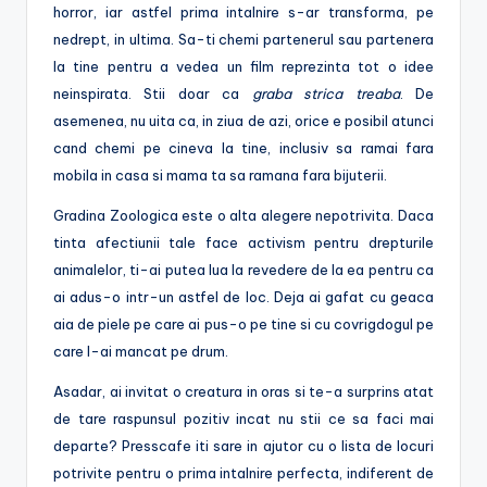
horror, iar astfel prima intalnire s-ar transforma, pe
nedrept, in ultima. Sa-ti chemi partenerul sau partenera
la tine pentru a vedea un film reprezinta tot o idee
neinspirata. Stii doar ca
graba strica treaba
. De
asemenea, nu uita ca, in ziua de azi, orice e posibil atunci
cand chemi pe cineva la tine, inclusiv sa ramai fara
mobila in casa si mama ta sa ramana fara bijuterii.
Gradina Zoologica este o alta alegere nepotrivita. Daca
tinta afectiunii tale face activism pentru drepturile
animalelor, ti-ai putea lua la revedere de la ea pentru ca
ai adus-o intr-un astfel de loc. Deja ai gafat cu geaca
aia de piele pe care ai pus-o pe tine si cu covrigdogul pe
care l-ai mancat pe drum.
Asadar, ai invitat o creatura in oras si te-a surprins atat
de tare raspunsul pozitiv incat nu stii ce sa faci mai
departe? Presscafe iti sare in ajutor cu o lista de locuri
potrivite pentru o prima intalnire perfecta, indiferent de