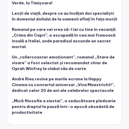
Verde, la Timișoara!
Lecții de viață, despre ce au învățat doi specialiști
în domeniul doliului de la oamenii aflați în fața morții
Romanul pe care vei vrea să-l iei cu tine în vacanță:
„Crima din Capri”, o escapadă în cea mai frumoasă
insulă a Italiei, unde paradisul ascunde un secret
mortal.
Un „rollercoaster emoționant”, romanul „Stare de
visare” a fost selectat și recomandat chiar de
Oprah Winfrey la clubul său de carte
André Rieu revine pe marile ecrane la Happy
Cinema cu concertul aniversar „Viva Maastricht!”,
dedicat celor 20 de ani ale celebrelor spectacole
„Mică filosofie a siestei”, o seducătoare pledoarie
pentru dreptul la pauză într-o epocă obsedată de
productivitate