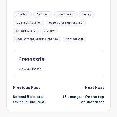
Tags:
bicicleta
Bucuresti
chocoworld
harley
lacul morii l`atelier
observatorul astronomic
prima intalnire
therapy
unde sa mergi la prima intalnire
vertical split
Presscafe
View All Posts
Post
Previous Post
Next Post
Salonul Bicicletei
18 Lounge – On the top
navigation
revine la Bucuresti
of Bucharest