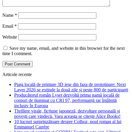
Name
*
Email
*
Website
Save my name, email, and website in this browser for the next
time I comment.
Articole recente
Piața locală de printare 3D iese din faza de prototipare: Next
Layer 2026 se extinde la două zile și peste 800 de participanți
Producătorul român Lyset dezvoltă prima gamă locală de
corpuri de iluminat cu CRI 97, performanță rar întâlnită
inclusiv în Europa
Thrillere virale, ficțiune japoneză, dezvoltare personală și
povești care vindecă. Vara aceasta se citește Alice Books!
10 lucruri surprinzătoare despre Colhoz, noul roman al lui
Emmanuel Carrère