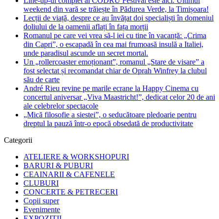
Line-up-ul complet al CODRU Festival este aici. Ultimul
weekend din vară se trăiește în Pădurea Verde, la Timișoara!
Lecții de viață, despre ce au învățat doi specialiști în domeniul
doliului de la oamenii aflați în fața morții
Romanul pe care vei vrea să-l iei cu tine în vacanță: „Crima
din Capri”, o escapadă în cea mai frumoasă insulă a Italiei,
unde paradisul ascunde un secret mortal.
Un „rollercoaster emoționant”, romanul „Stare de visare” a
fost selectat și recomandat chiar de Oprah Winfrey la clubul
său de carte
André Rieu revine pe marile ecrane la Happy Cinema cu
concertul aniversar „Viva Maastricht!”, dedicat celor 20 de ani
ale celebrelor spectacole
„Mică filosofie a siestei”, o seducătoare pledoarie pentru
dreptul la pauză într-o epocă obsedată de productivitate
Categorii
ATELIERE & WORKSHOPURI
BARURI & PUBURI
CEAINARII & CAFENELE
CLUBURI
CONCERTE & PETRECERI
Copii super
Evenimente
EXPOZITII