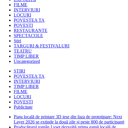
FILME
INTERVIURI
LOCURI
POVESTEA TA
POVESTI
RESTAURANTE
SPECTACOLE
Stiri
TARGURI & FESTIVALURI
TEATRU
TIMP LIBER
Uncategorized
STIRI
POVESTEA TA
INTERVIURI
TIMP LIBER
FILME
LOCURI
POVESTI
Publicitate
Piața locală de printare 3D iese din faza de prototipare: Next
Layer 2026 se extinde la două zile și peste 800 de participanți
Producătorul român Lyset dezvoltă prima gamă locală de