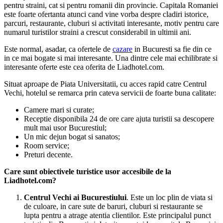
pentru straini, cat si pentru romanii din provincie. Capitala Romaniei
este foarte ofertanta atunci cand vine vorba despre cladiri istorice,
parcuri, restaurante, cluburi si activitati interesante, motiv pentru care
numarul turistilor straini a crescut considerabil in ultimii ani.
Este normal, asadar, ca ofertele de
cazare
in Bucuresti sa fie din ce
in ce mai bogate si mai interesante. Una dintre cele mai echilibrate si
interesante oferte este cea oferita de Liadhotel.com.
Situat aproape de Piata Universitatii, cu acces rapid catre Centrul
Vechi, hotelul se remarca prin cateva servicii de foarte buna calitate:
Camere mari si curate;
Receptie disponibila 24 de ore care ajuta turistii sa descopere
mult mai usor Bucurestiul;
Un mic dejun bogat si sanatos;
Room service;
Preturi decente.
Care sunt obiectivele turistice usor accesibile de la
Liadhotel.com?
Centrul Vechi ai Bucurestiului
. Este un loc plin de viata si
de culoare, in care sute de baruri, cluburi si restaurante se
lupta pentru a atrage atentia clientilor. Este principalul punct