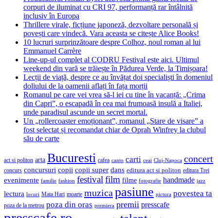
corpuri de iluminat cu CRI 97, performanță rar întâlnită
inclusiv în Europa
Thrillere virale, ficțiune japoneză, dezvoltare personală și
povești care vindecă. Vara aceasta se citește Alice Books!
10 lucruri surprinzătoare despre Colhoz, noul roman al lui
Emmanuel Carrère
Line-up-ul complet al CODRU Festival este aici. Ultimul
weekend din vară se trăiește în Pădurea Verde, la Timișoara!
Lecții de viață, despre ce au învățat doi specialiști în domeniul
doliului de la oamenii aflați în fața morții
Romanul pe care vei vrea să-l iei cu tine în vacanță: „Crima
din Capri”, o escapadă în cea mai frumoasă insulă a Italiei,
unde paradisul ascunde un secret mortal.
Un „rollercoaster emoționant”, romanul „Stare de visare” a
fost selectat și recomandat chiar de Oprah Winfrey la clubul
său de carte
Bucuresti
concert
carti
arta
act si politon
cafea
canto
ceai
Cluj-Napoca
concursuri
copii
copii super
dans
concurs
editura act si politon
editura Trei
festival
film
evenimente
handmade
filme
familie
fashion
fotografie
jazz
pasiune
muzica
povestea ta
lectura
Mata Hari
moarte
locuri
pictura
premii
poza din oras
presscafe
poza de la metrou
premiera
presscafe.ro