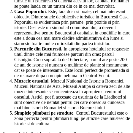
turistic din Bucuresti si datorita acestui loc, capitala Romaniei
se poate lauda cu un turism din ce in ce mai dezvoltat.
Casa Poporului
. Este, fara doar si poate, cel mai interesant
obiectiv. Dintre sutele de obiective turistice in Bucuresti Casa
Poporului se evidentiaza prin parame, prin pozitie si prin
istorie. Desi este un simbol al comunismului, a devenit
reprezentativa pentru Bucurestiul capitalist in conditiile in care
este a doua cea mai mare cladire administrativa din lume si
starneste foarte multe curiozitati din partea turistilor.
Parcurile din Bucuresti.
In apropierea hotelului se regaseste
unul dintre cele mai frumoase parcuri din oras: parcul
Cismigiu. Cu o suprafata de 16 hectare, parcul are peste 200
de ani de istorie si numara o multime de plante si monumente
cat se poate de interesante. Este locul perfect de promenada si
de relaxare dupa o noapte nebuna in Centrul Vechi.
Muzeele orasului.
Muzeul National de Istorie a Romaniei,
Muzeul National de Arta, Muzeul Antipa si cateva zeci de alte
muzee interesante se concentreaza in apropierea centrului
orasului. Astfel, pot fi accesate cu usurinta de la Liadhotel si
sunt obiective de neratat pentru cei care doresc sa cunoasca
mai bine istoria Romaniei si istoria Bucurestiului.
Simplele plimbari pe stradute
. Centrul Bucurestiului este o
zona perfecta pentru plimbari lungi pe strazile care mustesc de
istorie si de cultura.