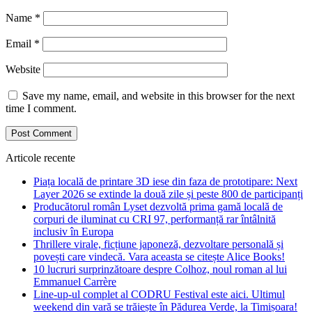
Name
*
Email
*
Website
Save my name, email, and website in this browser for the next
time I comment.
Articole recente
Piața locală de printare 3D iese din faza de prototipare: Next
Layer 2026 se extinde la două zile și peste 800 de participanți
Producătorul român Lyset dezvoltă prima gamă locală de
corpuri de iluminat cu CRI 97, performanță rar întâlnită
inclusiv în Europa
Thrillere virale, ficțiune japoneză, dezvoltare personală și
povești care vindecă. Vara aceasta se citește Alice Books!
10 lucruri surprinzătoare despre Colhoz, noul roman al lui
Emmanuel Carrère
Line-up-ul complet al CODRU Festival este aici. Ultimul
weekend din vară se trăiește în Pădurea Verde, la Timișoara!