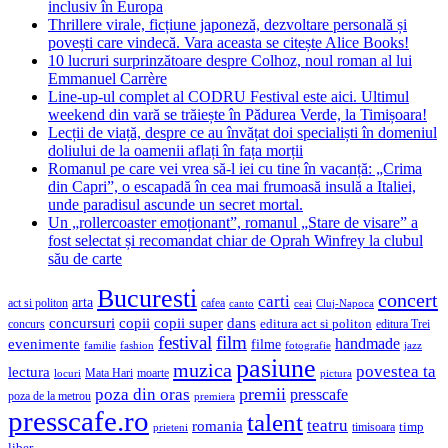
inclusiv în Europa
Thrillere virale, ficțiune japoneză, dezvoltare personală și
povești care vindecă. Vara aceasta se citește Alice Books!
10 lucruri surprinzătoare despre Colhoz, noul roman al lui
Emmanuel Carrère
Line-up-ul complet al CODRU Festival este aici. Ultimul
weekend din vară se trăiește în Pădurea Verde, la Timișoara!
Lecții de viață, despre ce au învățat doi specialiști în domeniul
doliului de la oamenii aflați în fața morții
Romanul pe care vei vrea să-l iei cu tine în vacanță: „Crima
din Capri”, o escapadă în cea mai frumoasă insulă a Italiei,
unde paradisul ascunde un secret mortal.
Un „rollercoaster emoționant”, romanul „Stare de visare” a
fost selectat și recomandat chiar de Oprah Winfrey la clubul
său de carte
Bucuresti
concert
carti
arta
act si politon
cafea
canto
ceai
Cluj-Napoca
concursuri
copii
copii super
dans
concurs
editura act si politon
editura Trei
festival
film
evenimente
handmade
filme
familie
fashion
fotografie
jazz
pasiune
muzica
povestea ta
lectura
Mata Hari
moarte
locuri
pictura
premii
poza din oras
presscafe
poza de la metrou
premiera
presscafe.ro
talent
teatru
romania
timisoara
timp
prieteni