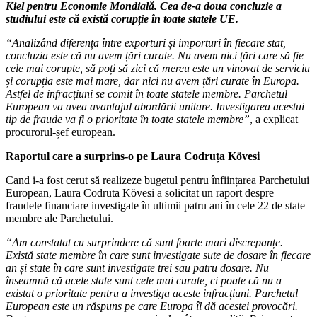
Kiel pentru Economie Mondială. Cea de-a doua concluzie a
studiului este că există corupție în toate statele UE.
“
Analiz
ând diferența între exporturi și importuri în fiecare stat,
concluzia este că nu avem țări curate. Nu avem nici țări care să fie
cele mai corupte, să poți să zici că mereu este un vinovat de serviciu
și corupția este mai mare, dar nici nu avem ță
ri curate
în Europa.
Astfel de infracțiuni se comit în toate statele membre. Parchetul
European va avea avantajul
abord
ării unitare. Investigarea acestui
tip de fraude va fi o prioritate în toate statele membre”
, a explicat
procurorul-șef european.
Raportul care a surprins-o pe Laura Codruța K
ö
vesi
Cand i-a fost cerut să realizeze bugetul pentru înființarea Parchetului
European, Laura Codruta Kövesi a solicitat un raport despre
fraudele financiare investigate în ultimii patru ani în cele 22 de state
membre ale Parchetului.
“Am constatat cu surprindere că sunt foarte mari discrepanțe.
Există
state membre
în care sunt investigate sute de dosare în fiecare
an ș
i state
în care sunt investigate trei sau patru dosare. Nu
înseamnă că acele state sunt cele mai curate, ci poate că nu a
existat o prioritate pentru a investiga aceste infracțiuni. Parchetul
European este un răspuns pe care Europa îl dă acestei
provoc
ări.