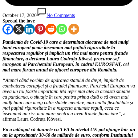
October 17, 2020
No Comments
Spread the love
Pandemia de Covid-19 care a determinat alocarea de mai mulți
bani europeni poate înseamna mai puțină rigurozitate în
respectarea regulilor și implicit un risc mai mare pentru fraude
financiare, a declarat Laura Codruța K
ö
vesi, procuror-șef
european al Parchetului European, în cadrul EUROSFAT, cel
mai mare forum anual de afaceri europene din România.
“Atunci când vorbim de apărarea statului de drept, implicit de
combaterea corupției și a fraudei financiare, Parchetul European va
avea un rol foarte important. Mă refer mai ales la această situație
cu pandemia, o situație în care pentru prima dată
o s
ă avem mai
mulți bani care merg către statele membre, mai multă flexibilitate și
mai puțină rigurozitate în a respecta anumite reguli, ceea ce
înseamnă un risc mai mare pentru a avea fraude financiare”,
a
afirmat Laura Codruța Kövesi.
Ea a adăugat că daunele cu TVA la nivelul UE pot ajunge într-un
an la aproximativ 30-60 de miliarde de euro, conform Institutului