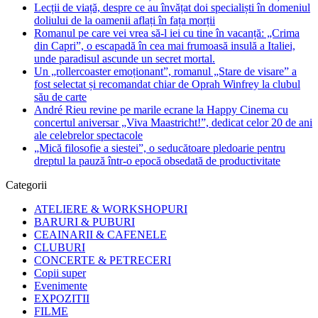
Lecții de viață, despre ce au învățat doi specialiști în domeniul
doliului de la oamenii aflați în fața morții
Romanul pe care vei vrea să-l iei cu tine în vacanță: „Crima
din Capri”, o escapadă în cea mai frumoasă insulă a Italiei,
unde paradisul ascunde un secret mortal.
Un „rollercoaster emoționant”, romanul „Stare de visare” a
fost selectat și recomandat chiar de Oprah Winfrey la clubul
său de carte
André Rieu revine pe marile ecrane la Happy Cinema cu
concertul aniversar „Viva Maastricht!”, dedicat celor 20 de ani
ale celebrelor spectacole
„Mică filosofie a siestei”, o seducătoare pledoarie pentru
dreptul la pauză într-o epocă obsedată de productivitate
Categorii
ATELIERE & WORKSHOPURI
BARURI & PUBURI
CEAINARII & CAFENELE
CLUBURI
CONCERTE & PETRECERI
Copii super
Evenimente
EXPOZITII
FILME