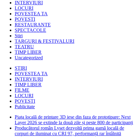
INTERVIURI
LOCURI
POVESTEA TA
POVESTI
RESTAURANTE
SPECTACOLE
Stiri
TARGURI & FESTIVALURI
TEATRU
TIMP LIBER
Uncategorized
STIRI
POVESTEA TA
INTERVIURI
TIMP LIBER
FILME
LOCURI
POVESTI
Publicitate
Piața locală de printare 3D iese din faza de prototipare: Next
Layer 2026 se extinde la două zile și peste 800 de participanți
Producătorul român Lyset dezvoltă prima gamă locală de
corpuri de iluminat cu CRI 97, performanță rar întâlnită