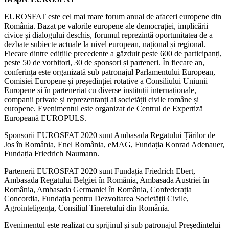
EUROSFAT este cel mai mare forum anual de afaceri europene din
România. Bazat pe valorile europene ale democrației, implicării
civice și dialogului deschis, forumul reprezintă oportunitatea de a
dezbate subiecte actuale la nivel european, național și regional.
Fiecare dintre edițiile precedente a găzduit peste 600 de participanți,
peste 50 de vorbitori, 30 de sponsori și parteneri. În fiecare an,
conferința este organizată sub patronajul Parlamentului European,
Comisiei Europene și președinției rotative a Consiliului Uniunii
Europene și în parteneriat cu diverse instituții internaționale,
companii private și reprezentanți ai societății civile române și
europene. Evenimentul este organizat de Centrul de Expertiză
Europeană EUROPULS.
Sponsorii EUROSFAT 2020 sunt Ambasada Regatului Țărilor de
Jos în România, Enel România, eMAG, Fundația Konrad Adenauer,
Fundația Friedrich Naumann.
Partenerii EUROSFAT 2020 sunt Fundația Friedrich Ebert,
Ambasada Regatului Belgiei în România, Ambasada Austriei în
România, Ambasada Germaniei în România, Confederația
Concordia, Fundația pentru Dezvoltarea Societății Civile,
Agrointeligența, Consiliul Tineretului din România.
Evenimentul este realizat cu sprijinul și sub patronajul Președintelui