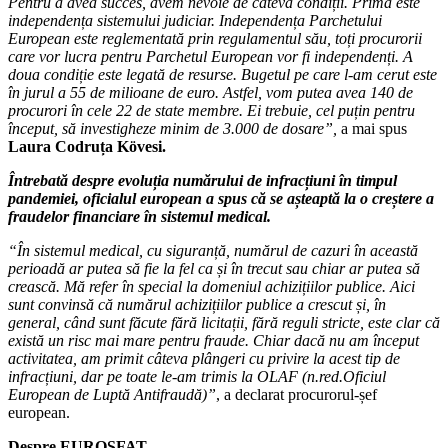
Pentru a avea succes, avem nevoie de câ
teva condi
ții. Prima este
independența sistemului judiciar. Independența Parchetului
European este reglementată prin regulamentul său, toți procurorii
care vor lucra pentru Parchetul European vor fi independenți. A
doua condiț
ie este legat
ă de resurse. Bugetul pe care l-am cerut este
în jurul a 55 de milioane de euro. Astfel, vom putea avea 140 de
procurori în cele 22 de state membre. Ei trebuie, cel puțin pentru
început, să investigheze minim de 3.000 de dosare”,
a mai spus
Laura Codruța K
ö
vesi.
Întrebată despre evoluția numărului de infracțiuni în timpul
pandemiei, oficialul european a spus că se așteaptă la o creștere a
fraudelor financiare în sistemul medical.
“În sistemul medical, cu siguranță,
num
ărul de cazuri în această
perioadă ar putea să fie la fel ca și în trecut sau chiar ar putea să
crească. Mă refer în special la domeniul achizițiilor publice. Aici
sunt convinsă că numărul achizițiilor publice a crescut și, î
n
general, c
ând sunt făcute fără licitații, fără reguli stricte, este clar că
exist
ă un risc mai mare pentru fraude. Chiar dacă nu am început
activitatea, am primit câ
teva pl
ângeri cu privire la acest tip de
infracțiuni, dar pe toate le-am trimis la OLAF (n.red.Oficiul
European de Luptă Antifraudă)”
, a declarat procurorul-șef
european.
Despre EUROSFAT